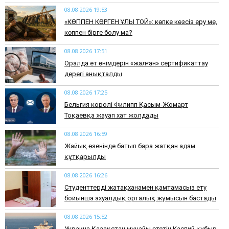
08.08.2026 19:53
​«КӨППЕН КӨРГЕН ҰЛЫ ТОЙ»: көпке көзсіз еру ме,
көппен бірге болу ма?
08.08.2026 17:51
Оралда ет өнімдерін «жалған» сертификаттау
дерегі анықталды
08.08.2026 17:25
Бельгия королі Филипп Қасым-Жомарт
Тоқаевқа жауап хат жолдады
08.08.2026 16:59
Жайық өзенінде батып бара жатқан адам
құтқарылды
08.08.2026 16:26
Студенттерді жатақханамен қамтамасыз ету
бойынша ахуалдық орталық жұмысын бастады
08.08.2026 15:52
Украина Қазақстан мұнайы өтетін Каспий құбыр