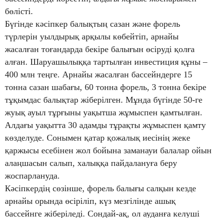
бөлісті.
Бүгінде кәсіпкер балықтың сазан және форель
түрлерін уылдырық арқылы көбейтіп, арнайы
жасалған тоғандарда бекіре балығын өсіруді қолға
алған. Шаруашылыққа тартылған инвестиция құны –
400 млн теңге. Арнайы жасалған бассейндерге 15
тонна сазан шабағы, 60 тонна форель, 3 тонна бекіре
тұқымдас балықтар жіберілген. Мұнда бүгінде 50-ге
жуық ауыл тұрғыны уақытша жұмыспен қамтылған.
Алдағы уақытта 30 адамды тұрақты жұмыспен қамту
көзделуде. Сонымен қатар қожалық иесінің жеке
қаржысы есебінен жол бойына заманауи балалар ойын
алаңшасын салып, халыққа пайдалануға беру
жоспарлануда.
Кәсіпкердің сөзінше, форель балығы салқын кезде
арнайы орында өсіріліп, күз мезгілінде ашық
бассейнге жіберіледі. Сондай-ақ, ол ауданға келуші