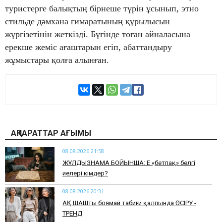
туристерге балықтың бірнеше түрін ұсынып, этно
стильде дәмхана ғимаратының құрылысын
жүргізетінін жеткізді. Бүгінде тоған айналасына
ерекше жеміс ағаштарын егіп, абаттандыру
жұмыстары қолға алынған.
АҚПАРАТТАР АҒЫМЫ
08.08.2026 21:58
ЖҰЛДЫЗНАМА БОЙЫНША: Ең «бетпақ» белгі
иелері кімдер?
08.08.2026 20:31
АҚ ШАШты боямай табиғи қалпында ӨСІРУ -
ТРЕНД