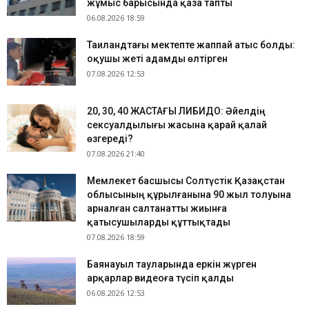
жұмыс барысында қаза тапты
06.08.2026 18:59
Таиландтағы мектепте жаппай атыс болды:
оқушы жеті адамды өлтірген
07.08.2026 12:53
​20, 30, 40 ЖАСТАҒЫ ЛИБИДО: Әйелдің
сексуалдылығы жасына қарай қалай
өзгереді?
07.08.2026 21:40
Мемлекет басшысы Солтүстік Қазақстан
облысының құрылғанына 90 жыл толуына
арналған салтанатты жиынға
қатысушыларды құттықтады
07.08.2026 18:59
Баянауыл тауларында еркін жүрген
арқарлар видеоға түсіп қалды
06.08.2026 12:53