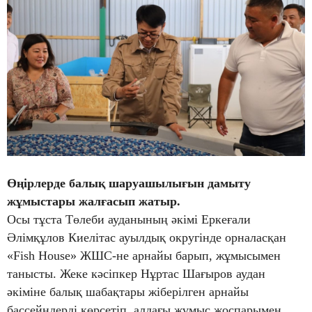
Өңірлерде балық шаруашылығын дамыту
жұмыстары жалғасып жатыр.
Осы тұста Төлеби ауданының әкімі Еркеғали
Әлімқұлов Киелітас ауылдық округінде орналасқан
«Fish House» ЖШС-не арнайы барып, жұмысымен
танысты. Жеке кәсіпкер Нұртас Шағыров аудан
әкіміне балық шабақтары жіберілген арнайы
бассейндерді көрсетіп, алдағы жұмыс жоспарымен