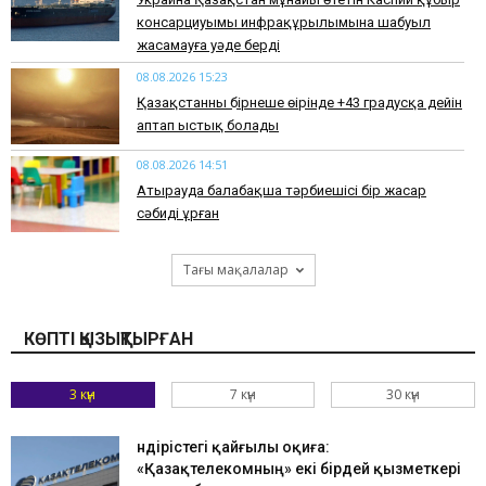
консарциуымы инфрақұрылымына шабуыл
жасамауға уәде берді
08.08.2026 15:23
Қазақстанның бірнеше өңірінде +43 градусқа дейін
аптап ыстық болады
08.08.2026 14:51
Атырауда балабақша тәрбиешісі бір жасар
сәбиді ұрған
Тағы мақалалар
КӨПТІ ҚЫЗЫҚТЫРҒАН
3 күн
7 күн
30 күн
Өндірістегі қайғылы оқиға:
«Қазақтелекомның» екі бірдей қызметкері