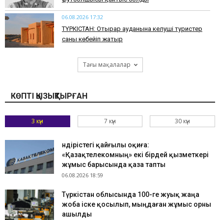
06.08.2026 17:32
ТҮРКІСТАН: Отырар ауданына келуші туристер
саны көбейіп жатыр
Тағы мақалалар
КӨПТІ ҚЫЗЫҚТЫРҒАН
3 күн
7 күн
30 күн
Өндірістегі қайғылы оқиға:
«Қазақтелекомның» екі бірдей қызметкері
жұмыс барысында қаза тапты
06.08.2026 18:59
Түркістан облысында 100-ге жуық жаңа
жоба іске қосылып, мыңдаған жұмыс орны
ашылды