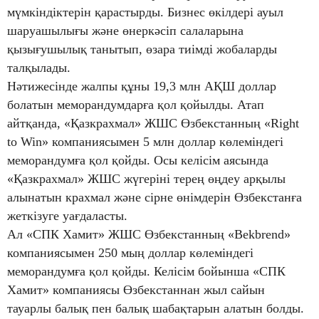
мүмкіндіктерін қарастырды. Бизнес өкілдері ауыл
шаруашылығы және өнеркәсіп салаларына
қызығушылық танытып, өзара тиімді жобаларды
талқылады.
Нәтижесінде жалпы құны 19,3 млн АҚШ доллар
болатын меморандумдарға қол қойылды. Атап
айтқанда, «Қазкрахмал» ЖШС Өзбекстанның «Right
to Win» компаниясымен 5 млн доллар көлеміндегі
меморандумға қол қойды. Осы келісім аясында
«Қазкрахмал» ЖШС жүгеріні терең өңдеу арқылы
алынатын крахмал және сірне өнімдерін Өзбекстанға
жеткізуге уағдаласты.
Ал «СПК Хамит» ЖШС Өзбекстанның «Bekbrend»
компаниясымен 250 мың доллар көлеміндегі
меморандумға қол қойды. Келісім бойынша «СПК
Хамит» компаниясы Өзбекстаннан жыл сайын
тауарлы балық пен балық шабақтарын алатын болды.