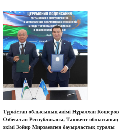
Түркістан облысының әкімі Нұралхан Көшеров
Өзбекстан Республикасы, Ташкент облысының
әкімі Зойир Мирзаевпен бауырластық туралы