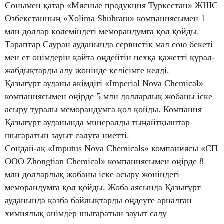
Сонымен қатар «Мясные продукция Туркестан» ЖШС
Өзбекстанның «Xolima Shuhratu» компаниясымен 1
млн доллар көлеміндегі меморандумға қол қойды.
Тараптар Сауран ауданында сервистік мал сою бекеті
мен ет өнімдерін қайта өңдейтін цехқа қажетті құрал-
жабдықтарды алу жөнінде келісімге келді.
Қазығұрт ауданы әкімдігі «Imperial Nova Chemical»
компаниясымен өңірде 5 млн долларлық жобаны іске
асыру туралы меморандумға қол қойды. Компания
Қазығұрт ауданында минералды тыңайтқыштар
шығаратын зауыт салуға ниетті.
Сондай-ақ «Imputus Nova Chemicals» компаниясы «СП
ООО Zhongtian Chemical» компаниясымен өңірде 8
млн долларлық жобаны іске асыру жөніндегі
меморандумға қол қойды. Жоба аясында Қазығұрт
ауданында қазба байлықтарды өңдеуге арналған
химиялық өнімдер шығаратын зауыт салу