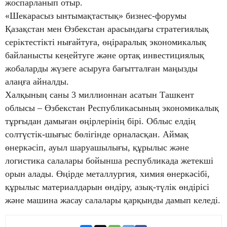
жоспарланып отыр.
«Шекарасыз ынтымақтастық» бизнес-форумы
Қазақстан мен Өзбекстан арасындағы стратегиялық
серіктестікті нығайтуға, өңіраралық экономикалық
байланысты кеңейтуге және ортақ инвестициялық
жобаларды жүзеге асыруға бағытталған маңызды
алаңға айналды.
Халқының саны 3 миллионнан асатын Ташкент
облысы – Өзбекстан Республикасының экономикалық
тұрғыдан дамыған өңірлерінің бірі. Облыс елдің
солтүстік-шығыс бөлігінде орналасқан. Аймақ
өнеркәсіп, ауыл шаруашылығы, құрылыс және
логистика салалары бойынша республикада жетекші
орын алады. Өңірде металлургия, химия өнеркәсібі,
құрылыс материалдарын өндіру, азық-түлік өндірісі
және машина жасау салалары қарқынды дамып келеді.