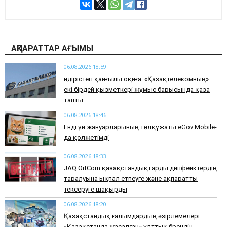
АҚПАРАТТАР АҒЫМЫ
06.08.2026 18:59
Өндірістегі қайғылы оқиға: «Қазақтелекомның»
екі бірдей қызметкері жұмыс барысында қаза
тапты
06.08.2026 18:46
Енді үй жануарларының төлқұжаты eGov Mobile-
да қолжетімді
06.08.2026 18:33
JAQ.OrtCom қазақстандықтарды дипфейктердің
таралуына ықпал етпеуге және ақпаратты
тексеруге шақырды
06.08.2026 18:20
Қазақстандық ғалымдардың әзірлемелері
«Қазақстанда жасалған» ұлттық брендін