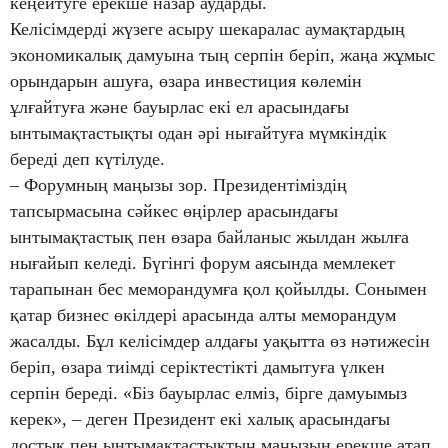
кеңейтуге ерекше назар аударды.
Келісімдерді жүзеге асыру шекаралас аумақтардың
экономикалық дамуына тың серпін беріп, жаңа жұмыс
орындарын ашуға, өзара инвестиция көлемін
ұлғайтуға және бауырлас екі ел арасындағы
ынтымақтастықты одан әрі нығайтуға мүмкіндік
береді деп күтілуде.
– Форумның маңызы зор. Президентіміздің
тапсырмасына сәйкес өңірлер арасындағы
ынтымақтастық пен өзара байланыс жылдан жылға
нығайып келеді. Бүгінгі форум аясында мемлекет
тарапынан бес меморандумға қол қойылды. Сонымен
қатар бизнес өкілдері арасында алты меморандум
жасалды. Бұл келісімдер алдағы уақытта өз нәтижесін
беріп, өзара тиімді серіктестікті дамытуға үлкен
серпін береді. «Біз бауырлас елміз, бірге дамуымыз
керек», – деген Президент екі халық арасындағы
достық пен ынтымақтастықтың маңызын ерекше атап