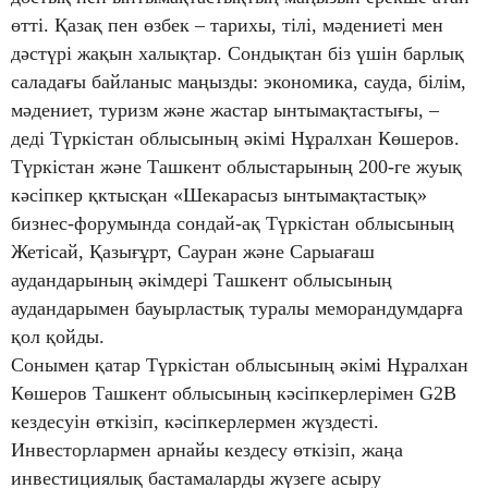
өтті. Қазақ пен өзбек – тарихы, тілі, мәдениеті мен
дәстүрі жақын халықтар. Сондықтан біз үшін барлық
саладағы байланыс маңызды: экономика, сауда, білім,
мәдениет, туризм және жастар ынтымақтастығы, –
деді Түркістан облысының әкімі Нұралхан Көшеров.
Түркістан және Ташкент облыстарының 200-ге жуық
кәсіпкер қктысқан «Шекарасыз ынтымақтастық»
бизнес-форумында сондай-ақ Түркістан облысының
Жетісай, Қазығұрт, Сауран және Сарыағаш
аудандарының әкімдері Ташкент облысының
аудандарымен бауырластық туралы меморандумдарға
қол қойды.
Сонымен қатар Түркістан облысының әкімі Нұралхан
Көшеров Ташкент облысының кәсіпкерлерімен G2B
кездесуін өткізіп, кәсіпкерлермен жүздесті.
Инвесторлармен арнайы кездесу өткізіп, жаңа
инвестициялық бастамаларды жүзеге асыру