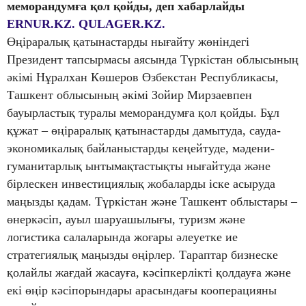
меморандумға қол қойды
, деп хабарлайды
ERNUR.KZ.
QULAGER.KZ.
Өңіраралық қатынастарды нығайту жөніндегі
Президент тапсырмасы аясында Түркістан облысының
әкімі Нұралхан Көшеров Өзбекстан Республикасы,
Ташкент облысының әкімі Зойир Мирзаевпен
бауырластық туралы меморандумға қол қойды. Бұл
құжат – өңіраралық қатынастарды дамытуда, сауда-
экономикалық байланыстарды кеңейтуде, мәдени-
гуманитарлық ынтымақтастықты нығайтуда және
бірлескен инвестициялық жобаларды іске асыруда
маңызды қадам. Түркістан және Ташкент облыстары –
өнеркәсіп, ауыл шаруашылығы, туризм және
логистика салаларында жоғары әлеуетке ие
стратегиялық маңызды өңірлер. Тараптар бизнеске
қолайлы жағдай жасауға, кәсіпкерлікті қолдауға және
екі өңір кәсіпорындары арасындағы кооперацияны