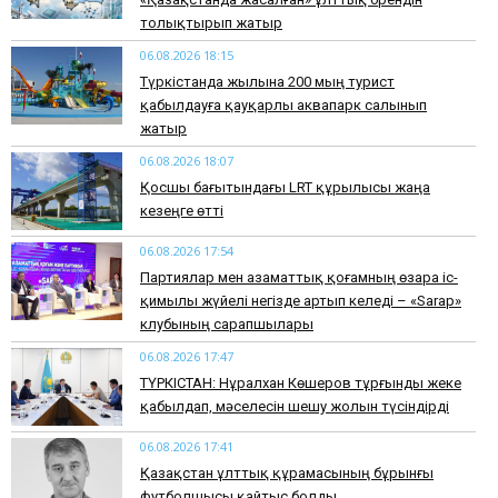
толықтырып жатыр
06.08.2026 18:15
Түркістанда жылына 200 мың турист
қабылдауға қауқарлы аквапарк салынып
жатыр
06.08.2026 18:07
Қосшы бағытындағы LRT құрылысы жаңа
кезеңге өтті
06.08.2026 17:54
Партиялар мен азаматтық қоғамның өзара іс-
қимылы жүйелі негізде артып келеді – «Sarap»
клубының сарапшылары
06.08.2026 17:47
ТҮРКІСТАН: Нұралхан Көшеров тұрғынды жеке
қабылдап, мәселесін шешу жолын түсіндірді
06.08.2026 17:41
Қазақстан ұлттық құрамасының бұрынғы
футболшысы қайтыс болды