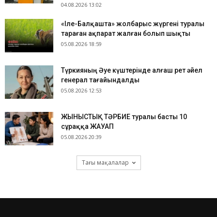
04.08.2026 13:02
«Іле-Балқашта» жолбарыс жүргені туралы
тараған ақпарат жалған болып шықты
05.08.2026 18:59
Түркияның Әуе күштерінде алғаш рет әйел
генерал тағайындалды
05.08.2026 12:53
ЖЫНЫСТЫҚ ТӘРБИЕ туралы басты 10
сұраққа ЖАУАП
05.08.2026 20:39
Тағы мақалалар