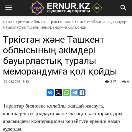
Басы
Түркістан облысы
​Түркістан және Ташкент облысының әкімдері
бауырластық туралы меморандумға қол қойды
​Түркістан және Ташкент
облысының әкімдері
бауырластық туралы
меморандумға қол қойды
30.05.2026 15:50
217
0
Тараптар бизнеске қолайлы жағдай жасауға,
кәсіпкерлікті қолдауға және екі өңір кәсіпорындары
арасындағы кооперацияны кеңейтуге ерекше назар
аударды.