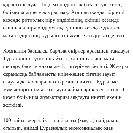
қарастырылуда. Тоқыма өндірістік базасы үш кезең
бойынша жүзеге асырылмақ. Атап айтқанда, бірінші
кезеңде роторлық иіру өндірісінің, екінші кезеңде
сақиналы иіру өндірісінің, үшінші кезеңде джинсы
мата өндірісінің құрылысын жүзеге асыру көзделген.
Компания басшысы барлық өңірлер арасынан таңдауы
Түркістанға түскенін айтып, жіп иіру және мата
шығару бағытындағы жетістіктерімен бөлісті. Жоғары
сұранысқа байланысты киім-кешек тігетін зауыт
салуды да жоспарлап отырғанын айтты. Құрылыс
жұмыстарын биыл бастауға дайын әрі келесі жылы 1
кезең бойынша жұмыстарды аяқтауға ниетті екенін
жеткізді.
100 пайыз жергілікті шикізатты (мақта) пайдалана
отырып, өнімді Еуразиялық экономикалық одақ