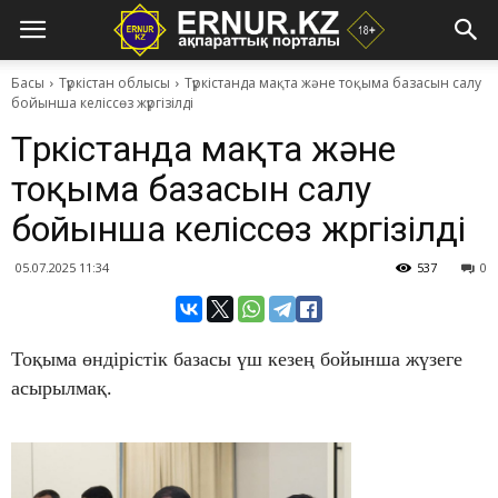
Басы
Түркістан облысы
Түркістанда мақта және тоқыма базасын салу
бойынша келіссөз жүргізілді
Түркістанда мақта және
тоқыма базасын салу
бойынша келіссөз жүргізілді
05.07.2025 11:34
537
0
Тоқыма өндірістік базасы үш кезең бойынша жүзеге
асырылмақ.