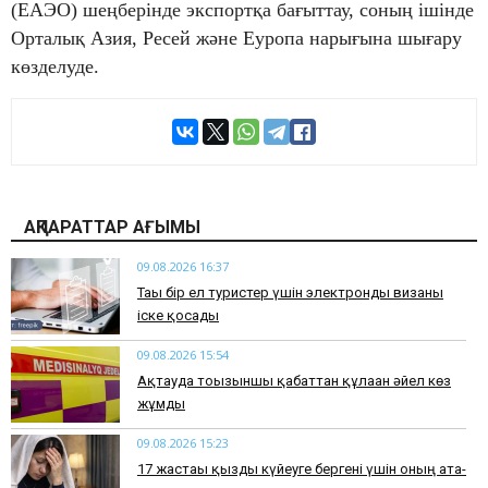
(ЕАЭО) шеңберінде экспортқа бағыттау, соның ішінде
Орталық Азия, Ресей және Еуропа нарығына шығару
көзделуде.
АҚПАРАТТАР АҒЫМЫ
09.08.2026 16:37
Тағы бір ел туристер үшін электронды визаны
іске қосады
09.08.2026 15:54
Ақтауда тоғызыншы қабаттан құлаған әйел көз
жұмды
09.08.2026 15:23
17 жастағы қызды күйеуге бергені үшін оның ата-