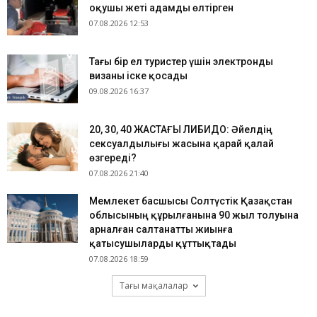
оқушы жеті адамды өлтірген
07.08.2026 12:53
Тағы бір ел туристер үшін электронды
визаны іске қосады
09.08.2026 16:37
​20, 30, 40 ЖАСТАҒЫ ЛИБИДО: Әйелдің
сексуалдылығы жасына қарай қалай
өзгереді?
07.08.2026 21:40
Мемлекет басшысы Солтүстік Қазақстан
облысының құрылғанына 90 жыл толуына
арналған салтанатты жиынға
қатысушыларды құттықтады
07.08.2026 18:59
Тағы мақалалар