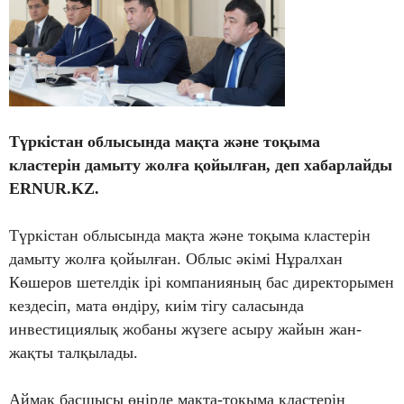
Түркістан облысында мақта және тоқыма
кластерін дамыту жолға қойылған, деп хабарлайды
ERNUR.KZ.
Түркістан облысында мақта және тоқыма кластерін
дамыту жолға қойылған. Облыс әкімі Нұралхан
Көшеров шетелдік ірі компанияның бас директорымен
кездесіп, мата өндіру, киім тігу саласында
инвестициялық жобаны жүзеге асыру жайын жан-
жақты талқылады.
Аймақ басшысы өңірде мақта-тоқыма кластерін