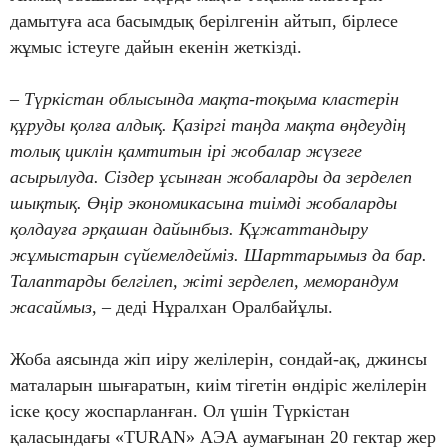
дамытуға аса басымдық берілгенін айтып, бірлесе
жұмыс істеуге дайын екенін жеткізді.
– Түркістан облысында мақта-тоқыма кластерін
құруды қолға алдық. Қазіргі таңда мақта өңдеудің
толық циклін қамтитын ірі жобалар жүзеге
асырылуда. Сіздер ұсынған жобаларды да зерделеп
шықтық. Өңір экономикасына тиімді жобаларды
қолдауға әрқашан дайынбыз. Құжаттандыру
жұмыстарын сүйемелдейміз. Шарттарымыз да бар.
Талаптарды белгілеп, жіті зерделеп, меморандум
жасаймыз
, – деді Нұралхан Оралбайұлы.
Жоба аясында жіп иіру желілерін, сондай-ақ, джинсы
маталарын шығаратын, киім тігетін өндіріс желілерін
іске қосу жоспарланған. Ол үшін Түркістан
қаласындағы «TURAN» АЭА аумағынан 20 гектар жер