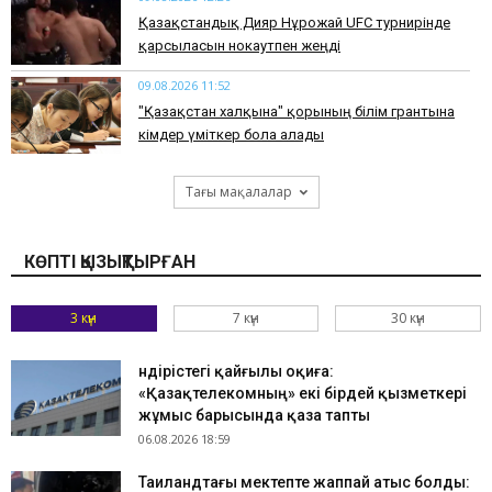
Қазақстандық Дияр Нұрғожай UFC турнирінде
қарсыласын нокаутпен жеңді
09.08.2026 11:52
"Қазақстан халқына" қорының білім грантына
кімдер үміткер бола алады
Тағы мақалалар
КӨПТІ ҚЫЗЫҚТЫРҒАН
3 күн
7 күн
30 күн
Өндірістегі қайғылы оқиға:
«Қазақтелекомның» екі бірдей қызметкері
жұмыс барысында қаза тапты
06.08.2026 18:59
Таиландтағы мектепте жаппай атыс болды: