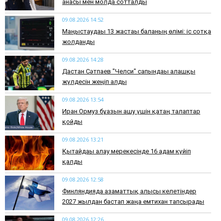
анасы мен молда сотталды
09.08.2026 14:52
Маңғыстаудағы 13 жастағы баланың өлімі: іс сотқа
жолданды
09.08.2026 14:28
Дастан Сәтпаев "Челси" сапындағы алғашқы
жүлдесін жеңіп алды
09.08.2026 13:54
Иран Ормуз бұғазын ашу үшін қатаң талаптар
қойды
09.08.2026 13:21
Қытайдағы алау мерекесінде 16 адам күйіп
қалды
09.08.2026 12:58
Финляндияда азаматтық алғысы келетіндер
2027 жылдан бастап жаңа емтихан тапсырады
09.08.2026 12:26