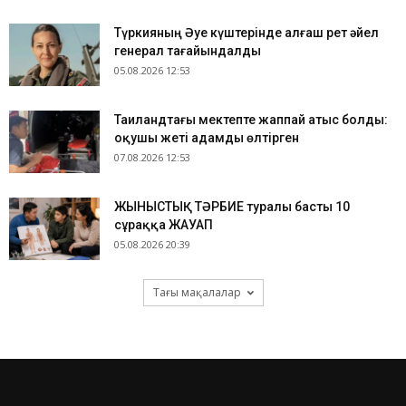
Түркияның Әуе күштерінде алғаш рет әйел
генерал тағайындалды
05.08.2026 12:53
Таиландтағы мектепте жаппай атыс болды:
оқушы жеті адамды өлтірген
07.08.2026 12:53
ЖЫНЫСТЫҚ ТӘРБИЕ туралы басты 10
сұраққа ЖАУАП
05.08.2026 20:39
Тағы мақалалар