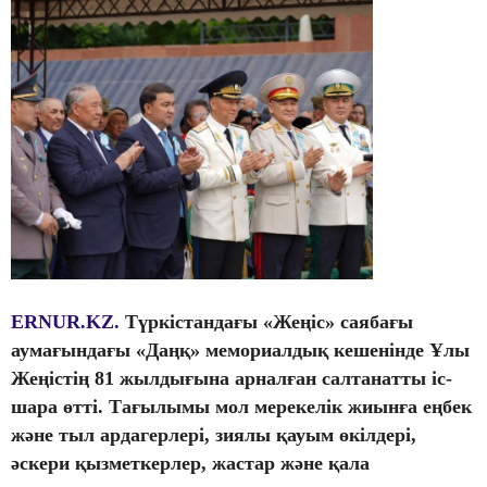
ERNUR.KZ.
Түркістандағы «Жеңіс» саябағы
аумағындағы «Даңқ» мемориалдық кешенінде Ұлы
Жеңістің 81 жылдығына арналған салтанатты іс-
шара өтті. Тағылымы мол мерекелік жиынға еңбек
және тыл ардагерлері, зиялы қауым өкілдері,
әскери қызметкерлер, жастар және қала