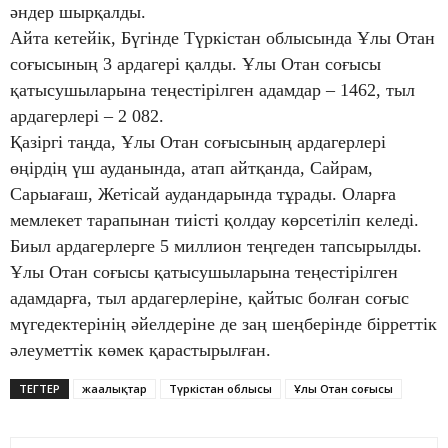
әндер шырқалды.
Айта кетейік, Бүгінде Түркістан облысында Ұлы Отан
соғысының 3 ардагері қалды. Ұлы Отан соғысы
қатысушыларына теңестірілген адамдар – 1462, тыл
ардагерлері – 2 082.
Қазіргі таңда, Ұлы Отан соғысының ардагерлері
өңірдің үш ауданында, атап айтқанда, Сайрам,
Сарыағаш, Жетісай аудандарында тұрады. Оларға
мемлекет тарапынан тиісті қолдау көрсетіліп келеді.
Биыл ардагерлерге 5 миллион теңгеден тапсырылды.
Ұлы Отан соғысы қатысушыларына теңестірілген
адамдарға, тыл ардагерлеріне, қайтыс болған соғыс
мүгедектерінің әйелдеріне де заң шеңберінде бірреттік
әлеуметтік көмек қарастырылған.
ТЕГТЕР
жаңалықтар
Түркістан облысы
Ұлы Отан соғысы