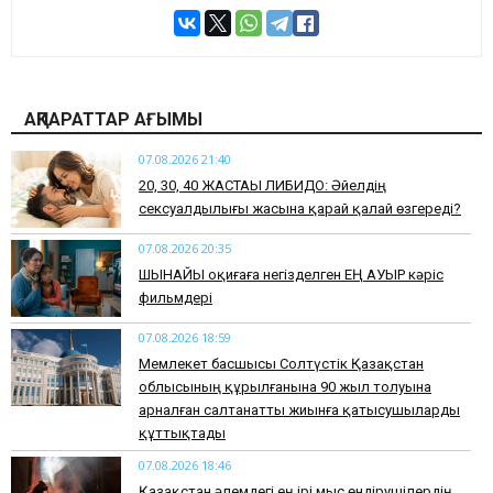
АҚПАРАТТАР АҒЫМЫ
07.08.2026 21:40
​20, 30, 40 ЖАСТАҒЫ ЛИБИДО: Әйелдің
сексуалдылығы жасына қарай қалай өзгереді?
07.08.2026 20:35
​ШЫНАЙЫ оқиғаға негізделген ЕҢ АУЫР кәріс
фильмдері
07.08.2026 18:59
Мемлекет басшысы Солтүстік Қазақстан
облысының құрылғанына 90 жыл толуына
арналған салтанатты жиынға қатысушыларды
құттықтады
07.08.2026 18:46
Қазақстан әлемдегі ең ірі мыс өндірушілердің