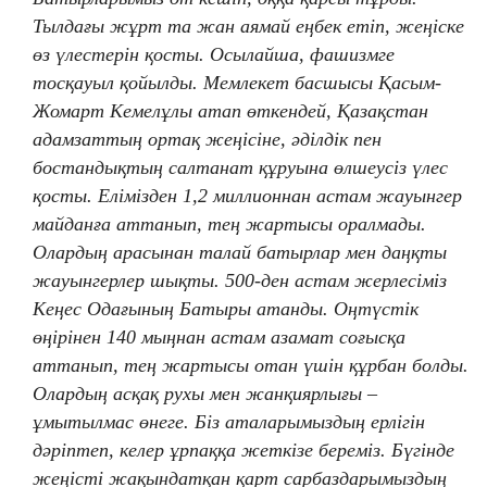
Тылдағы жұрт та жан аямай еңбек етіп, жеңіске
өз үлестерін қосты. Осылайша, фашизмге
тосқауыл қойылды. Мемлекет басшысы Қасым-
Жомарт Кемелұлы атап өткендей, Қазақстан
адамзаттың ортақ жеңісіне, әділдік пен
бостандықтың салтанат құруына өлшеусіз үлес
қосты. Елімізден 1,2 миллионнан астам жауынгер
майданға аттанып, тең жартысы оралмады.
Олардың арасынан талай батырлар мен даңқты
жауынгерлер шықты. 500-ден астам жерлесіміз
Кеңес Одағының Батыры атанды. Оңтүстік
өңірінен 140 мыңнан астам азамат соғысқа
аттанып, тең жартысы отан үшін құрбан болды.
Олардың асқақ рухы мен жанқиярлығы –
ұмытылмас өнеге. Біз аталарымыздың ерлігін
дәріптеп, келер ұрпаққа жеткізе береміз. Бүгінде
жеңісті жақындатқан қарт сарбаздарымыздың