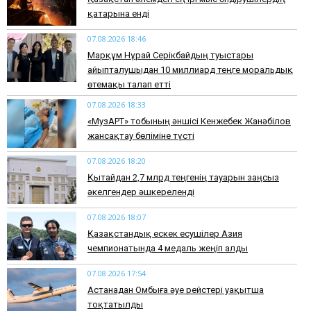
қатарына енді
07.08.2026 18:46
Марқұм Нұрай Серікбайдың туыстары
айыпталушыдан 10 миллиард теңге моральдық
өтемақы талап етті
07.08.2026 18:33
«МузАРТ» тобының әншісі Кенжебек Жанәбілов
жансақтау бөліміне түсті
07.08.2026 18:20
Қытайдан 2,7 млрд теңгенің тауарын заңсыз
әкелгендер әшкереленді
07.08.2026 18:07
Қазақстандық ескек есушілер Азия
чемпионатында 4 медаль жеңіп алды
07.08.2026 17:54
Астанадан Омбыға әуе рейстері уақытша
тоқтатылды