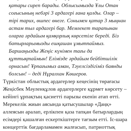
қатары сиреп барады. Облысымызда Ұлы Отан
соғысының небәрі 3 ардагері ғана қалды. Олар –
тірі тарих, өшпес өнеге. Сонымен қатар 3 мыңнан
астам тыл ардагері бар. Мемлекет тарапынан
оларға әрдайым қамқорлық көрсетіле береді. Біз
батырларымызды ешқашан ұмытпаймыз.
Баршаңызды Жеңіс күнімен тағы да
құттықтаймын! Елімізде әрдайым бейбітшілік
орнасын! Ұрпағымыз аман, Тәуелсіздігіміз баянды
болсын! – деді Нұралхан Көшеров.
Түркістан облыстық ардагерлер кеңесінің төрағасы
Жеңісбек Мәуленқұлов ардагерлерге құрмет көрсету –
кейінгі ұрпақтың қасиетті парызы екенін атап өтті.
Мерекелік жиын аясында қатысушылар «Даңқ»
аллеясын аралап, ерлікпен қаза тапқан батырлардың
есімдері қашалған ескерткіштерге тағзым етті. Іс-шара
концерттік бағдарламамен жалғасып, патриоттық