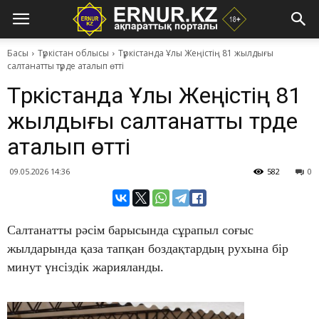
Басы
Түркістан облысы
Түркістанда Ұлы Жеңістің 81 жылдығы
салтанатты түрде аталып өтті
Түркістанда Ұлы Жеңістің 81
жылдығы салтанатты түрде
аталып өтті
09.05.2026 14:36
582
0
Салтанатты рәсім барысында сұрапыл соғыс
жылдарында қаза тапқан боздақтардың рухына бір
минут үнсіздік жарияланды.