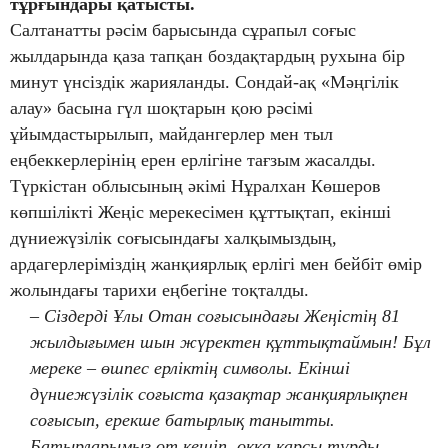
тұрғындары қатысты.
Салтанатты рәсім барысында сұрапыл соғыс
жылдарында қаза тапқан боздақтардың рухына бір
минут үнсіздік жарияланды. Сондай-ақ «Мәңгілік
алау» басына гүл шоқтарын қою рәсімі
ұйымдастырылып, майдангерлер мен тыл
еңбеккерлерінің ерен ерлігіне тағзым жасалды.
Түркістан облысының әкімі Нұралхан Көшеров
көпшілікті Жеңіс мерекесімен құттықтап, екінші
дүниежүзілік соғысындағы халқымыздың,
ардагерлеріміздің жанқиярлық ерлігі мен бейбіт өмір
жолындағы тарихи еңбегіне тоқталды.
– Сіздерді Ұлы Отан соғысындағы Жеңістің 81
жылдығымен шын жүректен құттықтаймын! Бұл
мереке – өшпес ерліктің символы. Екінші
дүниежүзілік соғыста қазақтар жанқиярлықпен
соғысып, ерекше батырлық танытты.
Батырларымыз от кешіп, оққа қарсы тұрды.