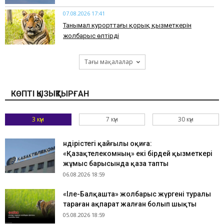
07.08.2026 17:41
​Танымал курорттағы қорық қызметкерін
жолбарыс өлтірді
Тағы мақалалар
КӨПТІ ҚЫЗЫҚТЫРҒАН
3 күн
7 күн
30 күн
Өндірістегі қайғылы оқиға:
«Қазақтелекомның» екі бірдей қызметкері
жұмыс барысында қаза тапты
06.08.2026 18:59
«Іле-Балқашта» жолбарыс жүргені туралы
тараған ақпарат жалған болып шықты
05.08.2026 18:59