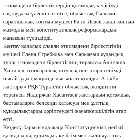
этномәдени бірлестіктердің қоғамдық келісімді
сақтаудағы үлесін сөз етсе, облыстық Ғылыми-
сарапшылық топтың мүшесі Ғани Исаев жаңа заңның
мазмұны мен конституциялық реформалардың
маңызын түсіндірді.
Кентау қалалық славян этномәдени бірлестігінің
мүшесі Елена Стребкова мен Сарыағаш аудандық
түрік этномәдени бірлестігінің төрағасы Алипаша
Хинизов этносаралық татулық пен өзара сенімді
нығайтудың маңыздылығына тоқталды. Ал «Ел
жастары» РҚБ Түркістан облыстық өкілдігінің
төрағасы Надиржан Хасантаев жастардың қоғамдық
бастамаларға белсенді қатысуы мен ұлттық
құндылықтарды дәріптеудегі жауапкершілігін атап
өтті.
Кездесу барысында жаңа Конституцияның негізгі
қағидалары, қоғамдық келісім мен жалпыұлттық