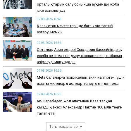
орталықтарын салу бойынша ауқымды жоба
іске асырылуда
07.08.2026 16:49
Қазақстан мектептерінде баға қою тәртібі
өзгеруі мүмкін
07.08.2026 16:36
Орталық Азия елдері Сырдария бассейнінде су
есебін автоматтандыру жоспарының жобасын
әзірлеуді мақұлдады
07.08.2026 16:36
Meta балаларға психикалық зиян келтіргені үшін
жарты миллиард доллар төлеуге міндеттелді
07.08.2026 16:23
әл-Фарабидегі жол апатынан қаза тапқан
қыздың әкесі Александр Пактан 100 млн теңге
талап етті
Тағы мақалалар