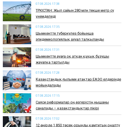
07.08.2026 17:38
ТҮРКІСТАН: Жыл сайын 280 млн текше метр су
үнемделеді
07.08.2026 17:35
​Шымкентте туберкулез бойынша
эпидемиологиялық ахуал талқыланды
07.08.2026 17:31
Шымкентте ауаға оқ атқан құқық бұзушы
жауапқа тартылды
07.08.2026 17:28
Қазақстандық ғылыми атақтар ЕАЭО елдерінде
мойындалады
07.08.2026 17:15
Саяси реформалар оң өзгерістің нышаны
саналады – қазақстандықтар пікірі
07.08.2026 17:02
12 өңірде 1 850 төсек-орынды қамтитын оңалту