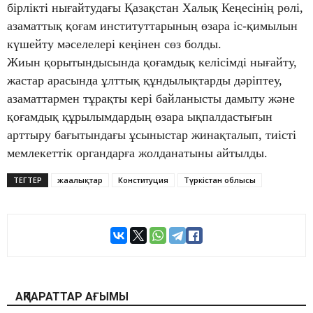
бірлікті нығайтудағы Қазақстан Халық Кеңесінің рөлі,
азаматтық қоғам институттарының өзара іс-қимылын
күшейту мәселелері кеңінен сөз болды.
Жиын қорытындысында қоғамдық келісімді нығайту,
жастар арасында ұлттық құндылықтарды дәріптеу,
азаматтармен тұрақты кері байланысты дамыту және
қоғамдық құрылымдардың өзара ықпалдастығын
арттыру бағытындағы ұсыныстар жинақталып, тиісті
мемлекеттік органдарға жолданатыны айтылды.
ТЕГТЕР
жаңалықтар
Конституция
Түркістан облысы
АҚПАРАТТАР АҒЫМЫ