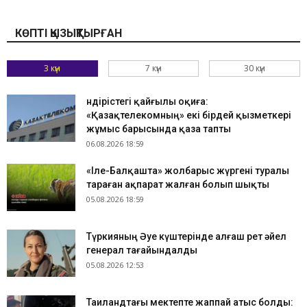
КӨПТІ ҚЫЗЫҚТЫРҒАН
3 күн
7 күн
30 күн
Өндірістегі қайғылы оқиға:
«Қазақтелекомның» екі бірдей қызметкері
жұмыс барысында қаза тапты
06.08.2026 18:59
«Іле-Балқашта» жолбарыс жүргені туралы
тараған ақпарат жалған болып шықты
05.08.2026 18:59
Түркияның Әуе күштерінде алғаш рет әйел
генерал тағайындалды
05.08.2026 12:53
Таиландтағы мектепте жаппай атыс болды: