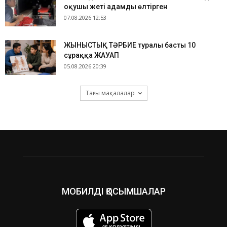
оқушы жеті адамды өлтірген
07.08.2026 12:53
ЖЫНЫСТЫҚ ТӘРБИЕ туралы басты 10
сұраққа ЖАУАП
05.08.2026 20:39
Тағы мақалалар
МОБИЛДІ ҚОСЫМШАЛАР