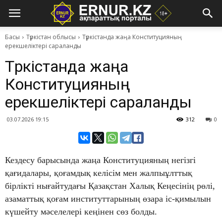
Басы
Түркістан облысы
Түркістанда жаңа Конституцияның
ерекшеліктері сараланды
Түркістанда жаңа
Конституцияның
ерекшеліктері сараланды
03.07.2026 19:15
312
0
Кездесу барысында жаңа Конституцияның негізгі
қағидалары, қоғамдық келісім мен жалпыұлттық
бірлікті нығайтудағы Қазақстан Халық Кеңесінің рөлі,
азаматтық қоғам институттарының өзара іс-қимылын
күшейту мәселелері кеңінен сөз болды.