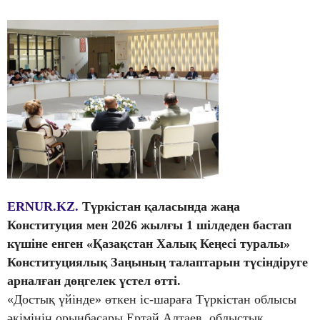
ERNUR.KZ.
Түркістан қаласында жаңа
Конституция мен 2026 жылғы 1 шілдеден бастап
күшіне енген «Қазақстан Халық Кеңесі туралы»
Конституциялық Заңының талаптарын түсіндіруге
арналған дөңгелек үстел өтті.
«Достық үйінде» өткен іс-шараға Түркістан облысы
әкімінің орынбасары Ертай Алтаев, облыстық