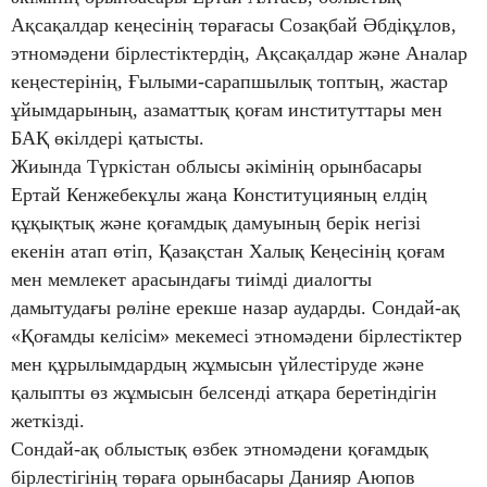
Ақсақалдар кеңесінің төрағасы Созақбай Әбдіқұлов,
этномәдени бірлестіктердің, Ақсақалдар және Аналар
кеңестерінің, Ғылыми-сарапшылық топтың, жастар
ұйымдарының, азаматтық қоғам институттары мен
БАҚ өкілдері қатысты.
Жиында Түркістан облысы әкімінің орынбасары
Ертай Кенжебекұлы жаңа Конституцияның елдің
құқықтық және қоғамдық дамуының берік негізі
екенін атап өтіп, Қазақстан Халық Кеңесінің қоғам
мен мемлекет арасындағы тиімді диалогты
дамытудағы рөліне ерекше назар аударды. Сондай-ақ
«Қоғамды келісім» мекемесі этномәдени бірлестіктер
мен құрылымдардың жұмысын үйлестіруде және
қалыпты өз жұмысын белсенді атқара беретіндігін
жеткізді.
Сондай-ақ облыстық өзбек этномәдени қоғамдық
бірлестігінің төраға орынбасары Данияр Аюпов