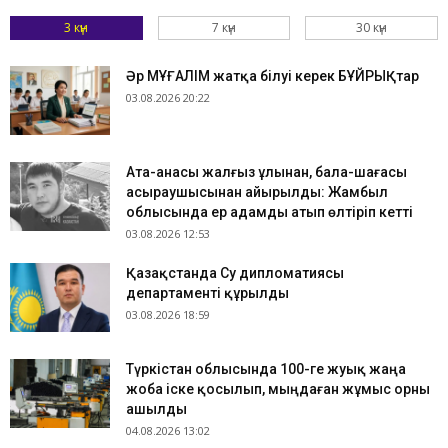
3 күн
7 күн
30 күн
Әр МҰҒАЛІМ жатқа білуі керек БҰЙРЫҚтар
03.08.2026 20:22
Ата-анасы жалғыз ұлынан, бала-шағасы
асыраушысынан айырылды: Жамбыл
облысында ер адамды атып өлтіріп кетті
03.08.2026 12:53
Қазақстанда Су дипломатиясы
департаменті құрылды
03.08.2026 18:59
Түркістан облысында 100-ге жуық жаңа
жоба іске қосылып, мыңдаған жұмыс орны
ашылды
04.08.2026 13:02