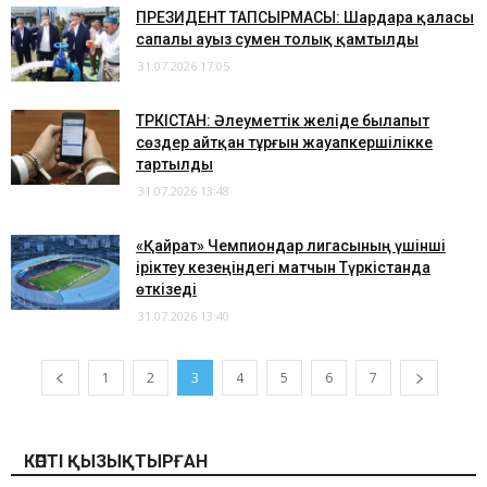
ПРЕЗИДЕНТ ТАПСЫРМАСЫ: Шардара қаласы
сапалы ауыз сумен толық қамтылды
31.07.2026 17:05
ТҮРКІСТАН: Әлеуметтік желіде былапыт
сөздер айтқан тұрғын жауапкершілікке
тартылды
31.07.2026 13:48
«Қайрат» Чемпиондар лигасының үшінші
іріктеу кезеңіндегі матчын Түркістанда
өткізеді
31.07.2026 13:40
1
2
3
4
5
6
7
КӨПТІ ҚЫЗЫҚТЫРҒАН