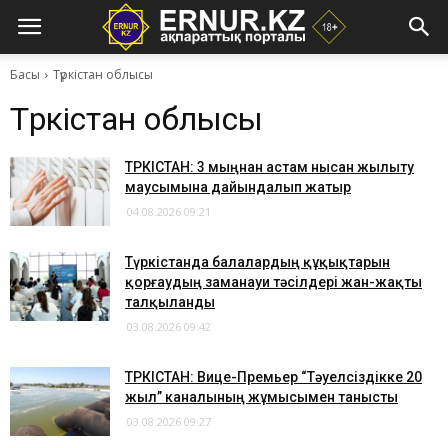
Басы
Түркістан облысы
Түркістан облысы
ТҮРКІСТАН: 3 мыңнан астам нысан жылыту
маусымына дайындалып жатыр
04.08.2026 09:21
Түркістанда балалардың құқықтарын
қорғаудың заманауи тәсілдері жан-жақты
талқыланды
03.08.2026 09:42
ТҮРКІСТАН: Вице-Премьер “Тәуелсіздікке 20
жыл” каналының жұмысымен танысты
03.08.2026 09:27