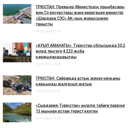
ТҮРКІСТАН: Премьер-Министрдің орынбасары
мен Су ресурстары және ирригация министрі
«Шардара СЭС» АҚ-ның жұмысымен
танысты
03.08.2026 09:14
«АУЫЛ АМАНАТЫ»: Түркістан облысында 30,2
млрд теңгеге 4 223 жоба
қаржыландырылды
31.07.2026 17:46
ТҮРКІСТАН: Сайрамда астық жинау науқаны
қарқынды жалғасып жатыр
31.07.2026 17:33
«Сырдария-Түркістан» өңірлік табиғи паркіне
13 мыңнан астам турист келген
31.07.2026 17:20