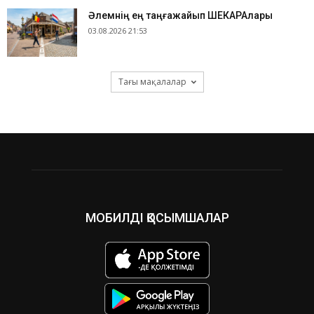
​Әлемнің ең таңғажайып ШЕКАРАлары
03.08.2026 21:53
Тағы мақалалар
МОБИЛДІ ҚОСЫМШАЛАР