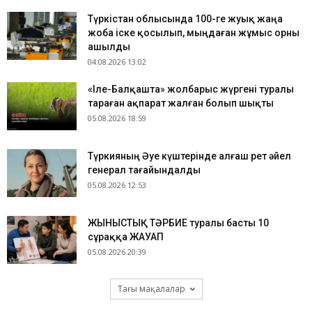
Түркістан облысында 100-ге жуық жаңа
жоба іске қосылып, мыңдаған жұмыс орны
ашылды
04.08.2026 13:02
«Іле-Балқашта» жолбарыс жүргені туралы
тараған ақпарат жалған болып шықты
05.08.2026 18:59
Түркияның Әуе күштерінде алғаш рет әйел
генерал тағайындалды
05.08.2026 12:53
ЖЫНЫСТЫҚ ТӘРБИЕ туралы басты 10
сұраққа ЖАУАП
05.08.2026 20:39
Тағы мақалалар