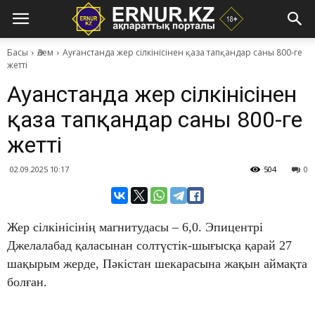
Басы
Әлем
Ауғанстанда жер сілкінісінен қаза тапқандар саны 800-ге
жетті
Ауғанстанда жер сілкінісінен
қаза тапқандар саны 800-ге
жетті
02.09.2025 10:17
504
0
Жер сілкінісінің магнитудасы – 6,0. Эпицентрі
Джелалабад қаласынан солтүстік-шығысқа қарай 27
шақырым жерде, Пәкістан шекарасына жақын аймақта
болған.