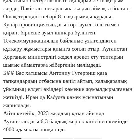
қаласынан солтүстік-шығысқа қарай 27 шақырым
жерде, Пәкістан шекарасына жақын аймақта болған.
Ошақ тереңдігі небәрі 8 шақырымды құрады.
Кунар провинциясындағы төрт ауыл толығымен
қирап, бірнеше ауыл ішінара бүлінген.
Телекоммуникациялық байланыс үзілгендіктен
құтқару жұмыстары қиынға соғып отыр. Ауғанстан
Қорғаныс министрлігі жедел әрекет ету топтарын
шығыс аймақтарға жібергенін мәлімдеді.
БҰҰ Бас хатшысы Антониу Гутерриш қаза
тапқандардың отбасына көңіл айтып, халықаралық
ұйымның елдегі өкілдері көмекке жұмылдырылғанын
жеткізді. Иран да Кабулға көмек ұсынатынын
жариялады.
Айта кетейік, 2023 жылдың қазан айында
Ауғанстандағы 6,3 балдық жер сілкінісінен кемінде
4000 адам қаза тапқан еді.