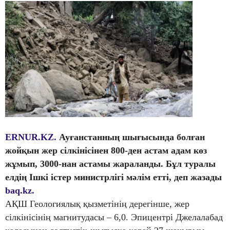
ERNUR.KZ.
Ауғанстанның шығысында болған
жойқын жер сілкінісінен 800-ден астам адам көз
жұмып, 3000-нан астамы жараланды. Бұл туралы
елдің Ішкі істер министрлігі мәлім етті, деп жазады
baq.kz.
АҚШ Геологиялық қызметінің дерегінше, жер
сілкінісінің магнитудасы – 6,0. Эпицентрі Джелалабад