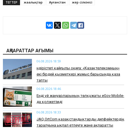
ТЕГТЕР
жаңалықтар
Ауғанстан
жер сілкінісі
АҚПАРАТТАР АҒЫМЫ
06.08.2026 18:59
Өндірістегі қайғылы оқиға: «Қазақтелекомның»
екі бірдей қызметкері жұмыс барысында қаза
тапты
06.08.2026 18:46
Енді үй жануарларының төлқұжаты eGov Mobile-
да қолжетімді
06.08.2026 18:33
JAQ.OrtCom қазақстандықтарды дипфейктердің
таралуына ықпал етпеуге және ақпаратты