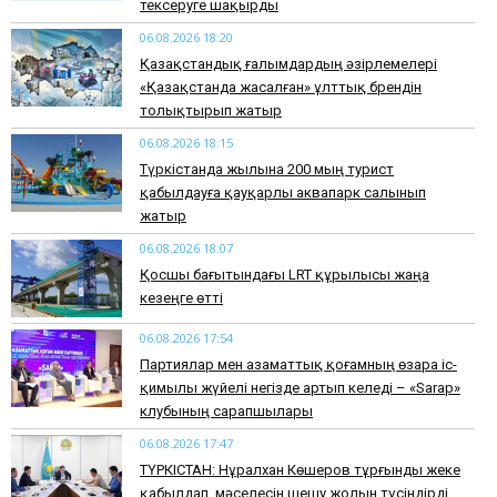
тексеруге шақырды
06.08.2026 18:20
Қазақстандық ғалымдардың әзірлемелері
«Қазақстанда жасалған» ұлттық брендін
толықтырып жатыр
06.08.2026 18:15
Түркістанда жылына 200 мың турист
қабылдауға қауқарлы аквапарк салынып
жатыр
06.08.2026 18:07
Қосшы бағытындағы LRT құрылысы жаңа
кезеңге өтті
06.08.2026 17:54
Партиялар мен азаматтық қоғамның өзара іс-
қимылы жүйелі негізде артып келеді – «Sarap»
клубының сарапшылары
06.08.2026 17:47
ТҮРКІСТАН: Нұралхан Көшеров тұрғынды жеке
қабылдап, мәселесін шешу жолын түсіндірді