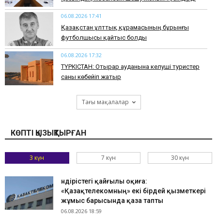
06.08.2026 17:41
Қазақстан ұлттық құрамасының бұрынғы
футболшысы қайтыс болды
06.08.2026 17:32
ТҮРКІСТАН: Отырар ауданына келуші туристер
саны көбейіп жатыр
Тағы мақалалар
КӨПТІ ҚЫЗЫҚТЫРҒАН
3 күн
7 күн
30 күн
Өндірістегі қайғылы оқиға:
«Қазақтелекомның» екі бірдей қызметкері
жұмыс барысында қаза тапты
06.08.2026 18:59