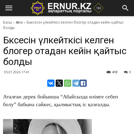
Басы
Әлем
Бөксесін үлкейткісі келген блогер отадан кейін қайтыс
болды
Бөксесін үлкейткісі келген
блогер отадан кейін қайтыс
болды
05.01.2026 17:41
410
0
Аталған дерек бойынша “Абайсызда өлімге себеп
болу” бабына сәйкес, қылмыстық іс қозғалды.