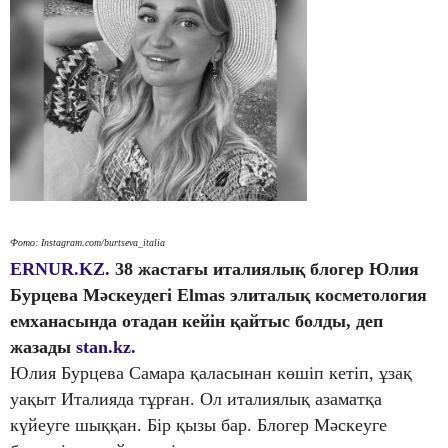
Фото: Іnstagram.com/burtseva_italia
ERNUR.KZ.
38 жастағы италиялық блогер Юлия
Бурцева Мәскеудегі Elmas элиталық косметология
емханасында отадан кейін қайтыс болды, деп
жазады
stan.kz.
Юлия Бурцева Самара қаласынан көшіп кетіп, ұзақ
уақыт Италияда тұрған. Ол италиялық азаматқа
күйеуге шыққан. Бір қызы бар. Блогер Мәскеуге