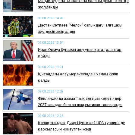
Маңғыстаудағы 13 жастағы баланың өлімі: іс сотқа
жолданды
09.08.2026 14:28
Дастан Сәтпаев "Челси" сапындағы алғашқы
жүлдесін жеңіп алды
09.08.2026 13:54
Иран Ормуз бұғазын ашу үшін қатаң талаптар
қойды
09.08.2026 13:21
Қытайдағы алау мерекесінде 16 адам күйіп
қалды
09.08.2026 12:58
Финляндияда азаматтық алғысы келетіндер
2027 жылдан бастап жаңа емтихан тапсырады
09.08.2026 12:26
Қазақстандық Дияр Нұрғожай UFC турнирінде
қарсыласын нокаутпен жеңді