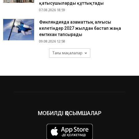
қатысушыларды құттықтады
07.08.2026 18:59
Финляндияда азаматтық алғысы
келетіндер 2027 жылдан бастап жаңа
емтихан тапсырады
09.08.2026 12:58
Тағы мақалалар
МОБИЛДІ ҚОСЫМШАЛАР