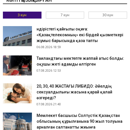
КӨПТІ ҚЫЗЫҚТЫРҒАН
3 күн
7 күн
30 күн
Өндірістегі қайғылы оқиға:
«Қазақтелекомның» екі бірдей қызметкері
жұмыс барысында қаза тапты
06.08.2026 18:59
Таиландтағы мектепте жаппай атыс болды:
оқушы жеті адамды өлтірген
07.08.2026 12:53
​20, 30, 40 ЖАСТАҒЫ ЛИБИДО: Әйелдің
сексуалдылығы жасына қарай қалай
өзгереді?
07.08.2026 21:40
Мемлекет басшысы Солтүстік Қазақстан
облысының құрылғанына 90 жыл толуына
арналған салтанатты жиынға