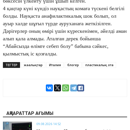
бөксесін үлкейту үшін ұшып келген.
4 қаңтар күні күндіз науқастың комаға түскені белгілі
болды. Науқаста анафилактикалық шок болып, ол
ауыр халде шұғыл түрде ауруханаға жеткізілген.
Дәрігерлер оның өмірі үшін күрескенімен, әйелді аман
алып қала алмады. Аталған дерек бойынша
“Абайсызда өлімге себеп болу” бабына сәйкес,
қылмыстық іс қозғалды.
ТЕГТЕР
жаңалықтар
Италия
блогер
пластикалық ота
АҚПАРАТТАР АҒЫМЫ
09.08.2026 14:52