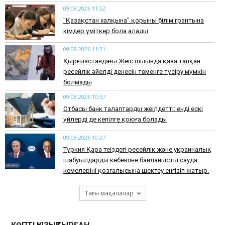
09.08.2026 11:52
"Қазақстан халқына" қорының білім грантына
кімдер үміткер бола алады
09.08.2026 11:21
Қырғызстандағы Жеңіс шыңында қаза тапқан
ресейлік әйелдің денесін төменге түсіру мүмкін
болмады
09.08.2026 10:57
Отбасы банк талаптарды жеңілдетті: енді ескі
үйлерді де кепілге қоюға болады
09.08.2026 10:27
Түркия Қара теңіздегі ресейлік және украиналық
шабуылдардың көбеюіне байланысты сауда
кемелерінің қозғалысына шектеу енгізіп жатыр.
Тағы мақалалар