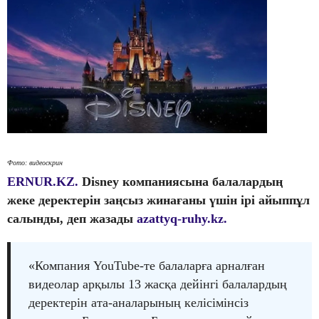
Фото: видеоскрин
ERNUR.KZ.
Disney компаниясына балалардың
жеке деректерін заңсыз жинағаны үшін ірі айыппұл
салынды, деп жазады
azattyq-ruhy.kz.
«Компания YouTube-те балаларға арналған
видеолар арқылы 13 жасқа дейінгі балалардың
деректерін ата-аналарының келісімінсіз