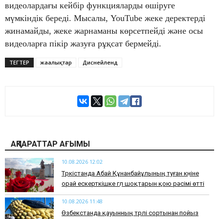
видеолардағы кейбір функцияларды өшіруге
мүмкіндік береді. Мысалы, YouTube жеке деректерді
жинамайды, жеке жарнаманы көрсетпейді және осы
видеоларға пікір жазуға рұқсат бермейді.
ТЕГТЕР
жаңалықтар
Диснейленд
АҚПАРАТТАР АҒЫМЫ
10.08.2026 12:02
Түркістанда Абай Құнанбайұлының туған күніне
орай ескерткішке гүл шоқтарын қою рәсімі өтті
10.08.2026 11:48
Өзбекстанда қауынның түрлі сортынан пойыз