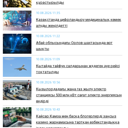
құрастырылды
10.08.2026 11:35
Қазақстанда цифрландыру медициналық көмек
алуды жеңілдетті
10.08.2026 11:22
Абай облысындағы Орлов шахтасында өрт
шықты
10.08.2026 11:09
Қытайда тайфун салдарынан жүздеген әуе рейсі
тоқтатылды
10.08.2026 10:56
Қызылордадағы жаңа газ жылу электр
станциясы 500 млн кВт·сағат электр энергиясын
өндірді
10.08.2026 10:43
Қайсар Қамза мен басқа блогерлерді заңсыз
казино жарнамасына тартқан өзбекстандыққа