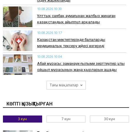
іздеу жарияланды
10.08.2026 10:30
Ұлттық саябақ аумағынан жалбыз жинаған
қазақстандық айыппұл арқалады
10.08.2026 10:17
Қазақстан мектептерінде балаларды
медициналық тексеру жүйесі өзгереді
10.08.2026 10:04
Абай мұрасы: заманауи ғылыми зерттеулер ұлы
ойшыл мұрасының жаңа қырларын ашады
Тағы мақалалар
КӨПТІ ҚЫЗЫҚТЫРҒАН
3 күн
7 күн
30 күн