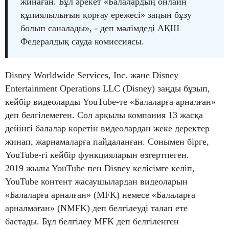
жинаған. Бұл әрекет «Балалардың онлайн
құпиялылығын қорғау ережесі» заңын бұзу
болып саналады», - деп мәлімдеді АҚШ
Федералдық сауда комиссиясы.
Disney Worldwide Services, Inc. және Disney
Entertainment Operations LLC (Disney) заңды бұзып,
кейбір видеоларды YouTube-те «Балаларға арналған»
деп белгілемеген. Сол арқылы компания 13 жасқа
дейінгі балалар көретін видеолардан жеке деректер
жинап, жарнамаларға пайдаланған. Сонымен бірге,
YouTube-гі кейбір функцияларын өзгертпеген.
2019 жылы YouTube пен Disney келісімге келіп,
YouTube контент жасаушылардан видеоларын
«Балаларға арналған» (MFK) немесе «Балаларға
арналмаған» (NMFK) деп белгілеуді талап ете
бастады. Бұл белгілеу MFK деп белгіленген