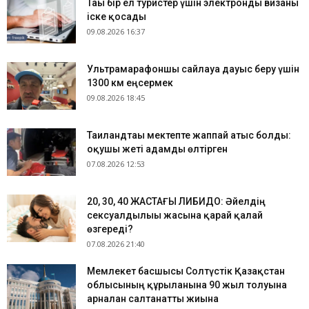
Тағы бір ел туристер үшін электронды визаны
іске қосады
09.08.2026 16:37
Ультрамарафоншы сайлауға дауыс беру үшін
1300 км еңсермек
09.08.2026 18:45
Таиландтағы мектепте жаппай атыс болды:
оқушы жеті адамды өлтірген
07.08.2026 12:53
​20, 30, 40 ЖАСТАҒЫ ЛИБИДО: Әйелдің
сексуалдылығы жасына қарай қалай
өзгереді?
07.08.2026 21:40
Мемлекет басшысы Солтүстік Қазақстан
облысының құрылғанына 90 жыл толуына
арналған салтанатты жиынға