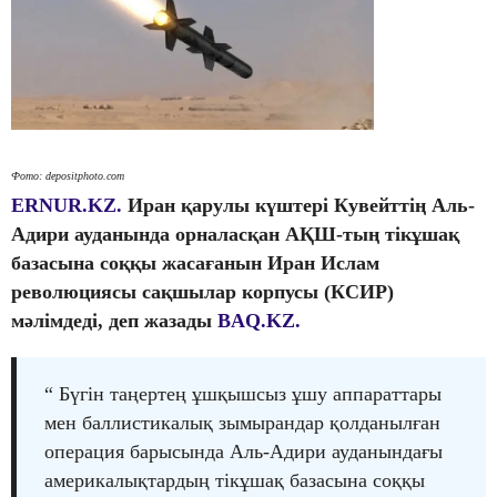
Фото: depositphoto.com
ERNUR.KZ.
Иран қарулы күштері Кувейттің Аль-
Адири ауданында орналасқан АҚШ-тың тікұшақ
базасына соққы жасағанын Иран Ислам
революциясы сақшылар корпусы (КСИР)
мәлімдеді, деп жазады
BAQ.KZ.
“ Бүгін таңертең ұшқышсыз ұшу аппараттары
мен баллистикалық зымырандар қолданылған
операция барысында Аль-Адири ауданындағы
америкалықтардың тікұшақ базасына соққы