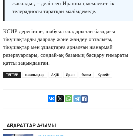
жасалды , – делінген Иранның мемлекеттік
телерадиосы таратқан мәлімдемеде.
КСИР дерегінше, шабуыл салдарынан базадағы
тікұшақтарды даярлау және жөндеу орталығы,
тікұшақтар мен ұшақтарға арналған жанармай
резервуарлары, сондай-ақ базаның басқару ғимараты
қатты зақымданған.
ТЕГТЕР
жаңалықтар
АҚШ
Иран
Әлем
Кувейт
АҚПАРАТТАР АҒЫМЫ