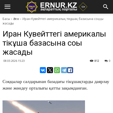
Басы
Әлем
Иран Кувейттегі америкалық тікұшақ базасына соққы
жасады
Иран Кувейттегі америкалық
тікұшақ базасына соққы
жасады
08.03.2026 15:23
812
0
Соққылар салдарынан базадағы тікұшақтарды даярлау
және жөндеу орталығы қатты зақымданған.