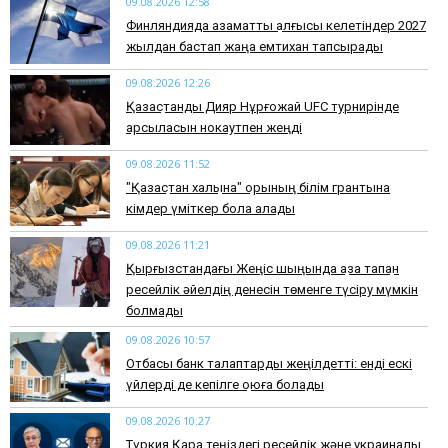
09.08.2026 12:58
Финляндияда азаматтық алғысы келетіндер 2027
жылдан бастап жаңа емтихан тапсырады
09.08.2026 12:26
Қазақстандық Дияр Нұрғожай UFC турнирінде
қарсыласын нокаутпен жеңді
09.08.2026 11:52
"Қазақстан халқына" қорының білім грантына
кімдер үміткер бола алады
09.08.2026 11:21
Қырғызстандағы Жеңіс шыңында қаза тапқан
ресейлік әйелдің денесін төменге түсіру мүмкін
болмады
09.08.2026 10:57
Отбасы банк талаптарды жеңілдетті: енді ескі
үйлерді де кепілге қоюға болады
09.08.2026 10:27
Түркия Қара теңіздегі ресейлік және украиналық