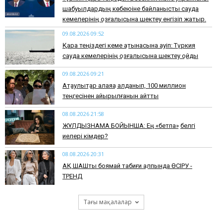
шабуылдардың көбеюіне байланысты сауда
кемелерінің қозғалысына шектеу енгізіп жатыр.
09.08.2026 09:52
Қара теңіздегі кеме қатынасына қауіп: Түркия
сауда кемелерінің қозғалысына шектеу қойды
09.08.2026 09:21
Ақтаулықтар алаяққа алданып, 100 миллион
теңгесінен айырылғанын айтты
08.08.2026 21:58
ЖҰЛДЫЗНАМА БОЙЫНША: Ең «бетпақ» белгі
иелері кімдер?
08.08.2026 20:31
АҚ ШАШты боямай табиғи қалпында ӨСІРУ -
ТРЕНД
Тағы мақалалар