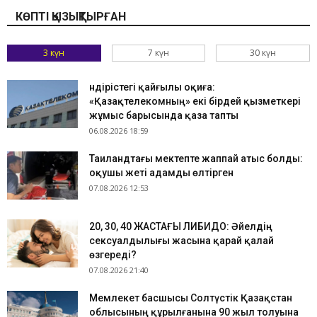
КӨПТІ ҚЫЗЫҚТЫРҒАН
3 күн
7 күн
30 күн
Өндірістегі қайғылы оқиға:
«Қазақтелекомның» екі бірдей қызметкері
жұмыс барысында қаза тапты
06.08.2026 18:59
Таиландтағы мектепте жаппай атыс болды:
оқушы жеті адамды өлтірген
07.08.2026 12:53
​20, 30, 40 ЖАСТАҒЫ ЛИБИДО: Әйелдің
сексуалдылығы жасына қарай қалай
өзгереді?
07.08.2026 21:40
Мемлекет басшысы Солтүстік Қазақстан
облысының құрылғанына 90 жыл толуына