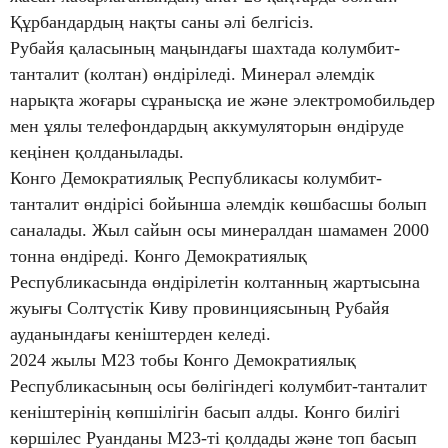
Құрбандардың нақты саны әлі белгісіз.
Рубайя қаласының маңындағы шахтада колумбит-
танталит (колтан) өндіріледі. Минерал әлемдік
нарықта жоғары сұранысқа ие және электромобильдер
мен ұялы телефондардың аккумуляторын өндіруде
кеңінен қолданылады.
Конго Демократиялық Республикасы колумбит-
танталит өндірісі бойынша әлемдік көшбасшы болып
саналады. Жыл сайын осы минералдан шамамен 2000
тонна өндіреді. Конго Демократиялық
Республикасында өндірілетін колтанның жартысына
жуығы Солтүстік Киву провинциясының Рубайя
ауданындағы кеніштерден келеді.
2024 жылы M23 тобы Конго Демократиялық
Республикасының осы бөлігіндегі колумбит-танталит
кеніштерінің көпшілігін басып алды. Конго билігі
көршілес Руанданы M23-ті қолдады және топ басып