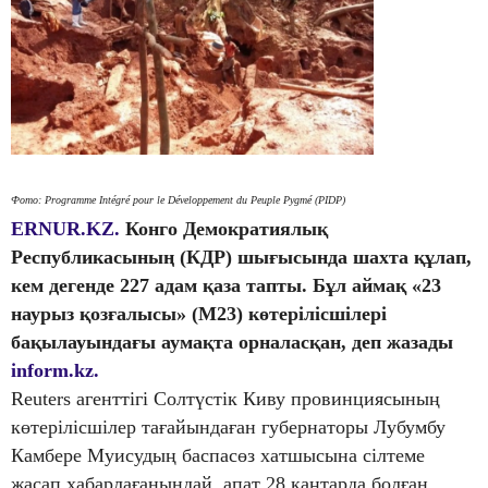
Фото: Programme Intégré pour le Développement du Peuple Pygmé (PIDP)
ERNUR.KZ.
Конго Демократиялық
Республикасының (КДР) шығысында шахта құлап,
кем дегенде 227 адам қаза тапты. Бұл аймақ «23
наурыз қозғалысы» (M23) көтерілісшілері
бақылауындағы аумақта орналасқан, деп жазады
inform.kz.
Reuters агенттігі Солтүстік Киву провинциясының
көтерілісшілер тағайындаған губернаторы Лубумбу
Камбере Муисудың баспасөз хатшысына сілтеме
жасап хабарлағанындай, апат 28 қаңтарда болған.