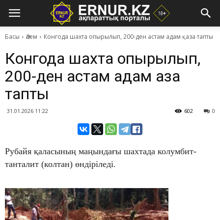
Басы
Әлем
​Конгода шахта опырылып, 200-ден астам адам қаза тапты
​Конгода шахта опырылып,
200-ден астам адам қаза
тапты
31.01.2026 11:22
602
0
Рубайя қаласының маңындағы шахтада колумбит-
танталит (колтан) өндіріледі.