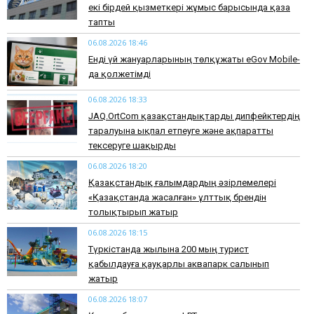
екі бірдей қызметкері жұмыс барысында қаза
тапты
06.08.2026 18:46
Енді үй жануарларының төлқұжаты eGov Mobile-
да қолжетімді
06.08.2026 18:33
JAQ.OrtCom қазақстандықтарды дипфейктердің
таралуына ықпал етпеуге және ақпаратты
тексеруге шақырды
06.08.2026 18:20
Қазақстандық ғалымдардың әзірлемелері
«Қазақстанда жасалған» ұлттық брендін
толықтырып жатыр
06.08.2026 18:15
Түркістанда жылына 200 мың турист
қабылдауға қауқарлы аквапарк салынып
жатыр
06.08.2026 18:07