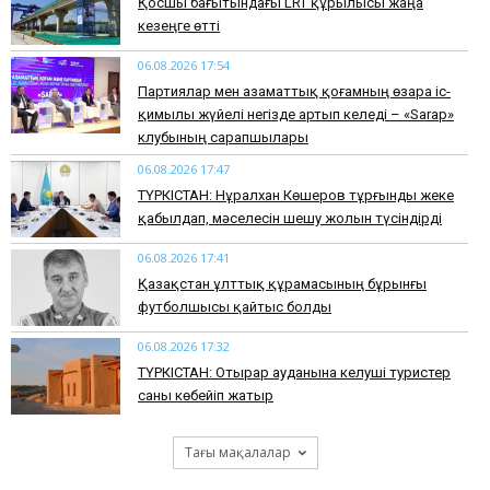
Қосшы бағытындағы LRT құрылысы жаңа
кезеңге өтті
06.08.2026 17:54
Партиялар мен азаматтық қоғамның өзара іс-
қимылы жүйелі негізде артып келеді – «Sarap»
клубының сарапшылары
06.08.2026 17:47
ТҮРКІСТАН: Нұралхан Көшеров тұрғынды жеке
қабылдап, мәселесін шешу жолын түсіндірді
06.08.2026 17:41
Қазақстан ұлттық құрамасының бұрынғы
футболшысы қайтыс болды
06.08.2026 17:32
ТҮРКІСТАН: Отырар ауданына келуші туристер
саны көбейіп жатыр
Тағы мақалалар