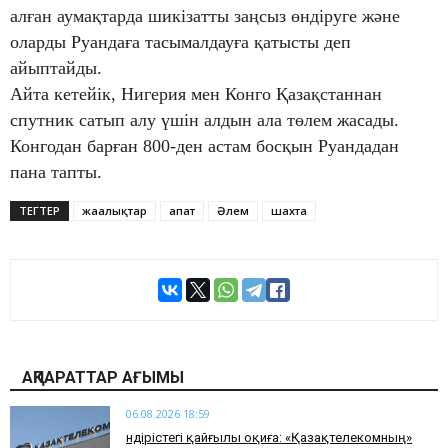
алған аумақтарда шикізатты заңсыз өндіруге және
оларды Руандаға тасымалдауға қатысты деп
айыптайды.
Айта кетейік, Нигерия мен Конго Қазақстаннан
спутник сатып алу үшін алдын ала төлем жасады.
Конгодан барған 800-ден астам босқын Руандадан
пана тапты.
ТЕГТЕР
жаңалықтар
апат
Әлем
шахта
АҚПАРАТТАР АҒЫМЫ
06.08.2026 18:59
Өндірістегі қайғылы оқиға: «Қазақтелекомның»