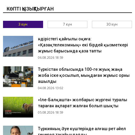
КӨПТІ ҚЫЗЫҚТЫРҒАН
3 күн
7 күн
30 күн
Өндірістегі қайғылы оқиға:
«Қазақтелекомның» екі бірдей қызметкері
жұмыс барысында қаза тапты
06.08.2026 18:59
Түркістан облысында 100-ге жуық жаңа
жоба іске қосылып, мыңдаған жұмыс орны
ашылды
04.08.2026 13:02
«Іле-Балқашта» жолбарыс жүргені туралы
тараған ақпарат жалған болып шықты
05.08.2026 18:59
Түркияның Әуе күштерінде алғаш рет әйел
генерал тағайындалды