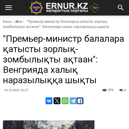
Басы
Әлем
"Премьер-министр балаларға қатысты зорлық-
зомбылықты ақтаған": Венгрияда халық наразылыққа шықты
"Премьер-министр балаларға
қатысты зорлық-
зомбылықты ақтаған":
Венгрияда халық
наразылыққа шықты
14.12.2025 12:27
777
0