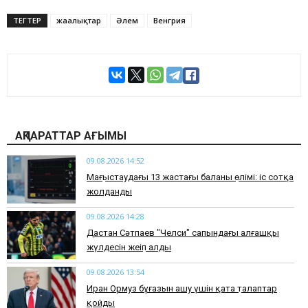
ТЕГТЕР
жаңалықтар
Әлем
Венгрия
АҚПАРАТТАР АҒЫМЫ
09.08.2026 14:52
Маңғыстаудағы 13 жастағы баланың өлімі: іс сотқа
жолданды
09.08.2026 14:28
Дастан Сәтпаев "Челси" сапындағы алғашқы
жүлдесін жеңіп алды
09.08.2026 13:54
Иран Ормуз бұғазын ашу үшін қатаң талаптар
қойды