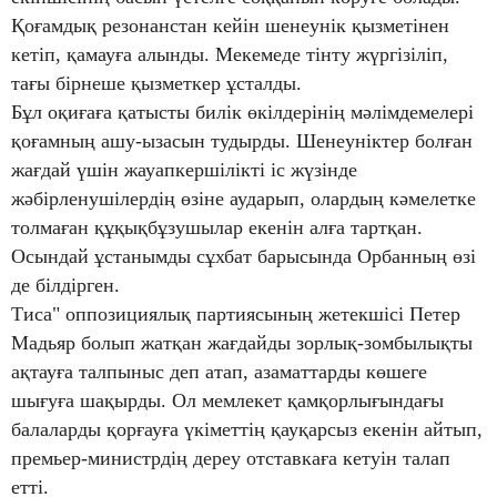
Қоғамдық резонанстан кейін шенеунік қызметінен
кетіп, қамауға алынды. Мекемеде тінту жүргізіліп,
тағы бірнеше қызметкер ұсталды.
Бұл оқиғаға қатысты билік өкілдерінің мәлімдемелері
қоғамның ашу-ызасын тудырды. Шенеуніктер болған
жағдай үшін жауапкершілікті іс жүзінде
жәбірленушілердің өзіне аударып, олардың кәмелетке
толмаған құқықбұзушылар екенін алға тартқан.
Осындай ұстанымды сұхбат барысында Орбанның өзі
де білдірген.
Тиса" оппозициялық партиясының жетекшісі Петер
Мадьяр болып жатқан жағдайды зорлық-зомбылықты
ақтауға талпыныс деп атап, азаматтарды көшеге
шығуға шақырды. Ол мемлекет қамқорлығындағы
балаларды қорғауға үкіметтің қауқарсыз екенін айтып,
премьер-министрдің дереу отставкаға кетуін талап
етті.