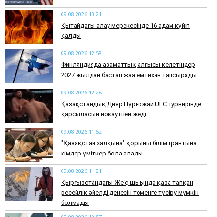
09.08.2026 13:21
Қытайдағы алау мерекесінде 16 адам күйіп
қалды
09.08.2026 12:58
Финляндияда азаматтық алғысы келетіндер
2027 жылдан бастап жаңа емтихан тапсырады
09.08.2026 12:26
Қазақстандық Дияр Нұрғожай UFC турнирінде
қарсыласын нокаутпен жеңді
09.08.2026 11:52
"Қазақстан халқына" қорының білім грантына
кімдер үміткер бола алады
09.08.2026 11:21
Қырғызстандағы Жеңіс шыңында қаза тапқан
ресейлік әйелдің денесін төменге түсіру мүмкін
болмады
09.08.2026 10:57