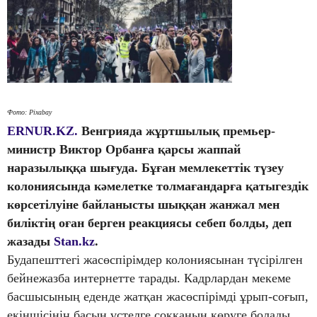
Фото: Pixabay
ERNUR.KZ.
Венгрияда жұртшылық премьер-
министр Виктор Орбанға қарсы жаппай
наразылыққа шығуда. Бұған мемлекеттік түзеу
колониясында кәмелетке толмағандарға қатыгездік
көрсетілуіне байланысты шыққан жанжал мен
биліктің оған берген реакциясы себеп болды, деп
жазады
Stan.kz
.
Будапешттегі жасөспірімдер колониясынан түсірілген
бейнежазба интернетте тарады. Кадрлардан мекеме
басшысының еденде жатқан жасөспірімді ұрып-соғып,
екіншісінің басын үстелге соққанын көруге болады.