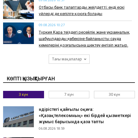
Отбасы банк талаптарды жеңілдетті: енді ескі
үйлерді де кепілге қоюға болады
09.08.2026 10:27
Түркия Қара теңіздегі ресейлік және украиналық
шабуылдардың көбеюіне байланысты сауда
кемелерінің қозғалысына шектеу енгізіп жатыр.
Тағы мақалалар
КӨПТІ ҚЫЗЫҚТЫРҒАН
3 күн
7 күн
30 күн
Өндірістегі қайғылы оқиға:
«Қазақтелекомның» екі бірдей қызметкері
жұмыс барысында қаза тапты
06.08.2026 18:59