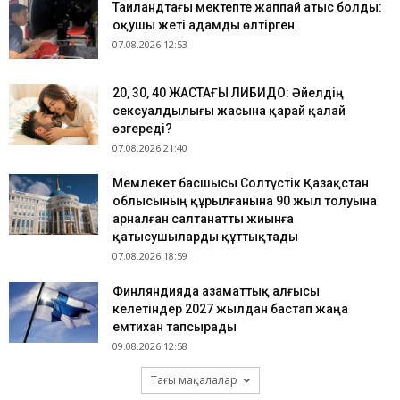
Таиландтағы мектепте жаппай атыс болды:
оқушы жеті адамды өлтірген
07.08.2026 12:53
​20, 30, 40 ЖАСТАҒЫ ЛИБИДО: Әйелдің
сексуалдылығы жасына қарай қалай
өзгереді?
07.08.2026 21:40
Мемлекет басшысы Солтүстік Қазақстан
облысының құрылғанына 90 жыл толуына
арналған салтанатты жиынға
қатысушыларды құттықтады
07.08.2026 18:59
Финляндияда азаматтық алғысы
келетіндер 2027 жылдан бастап жаңа
емтихан тапсырады
09.08.2026 12:58
Тағы мақалалар