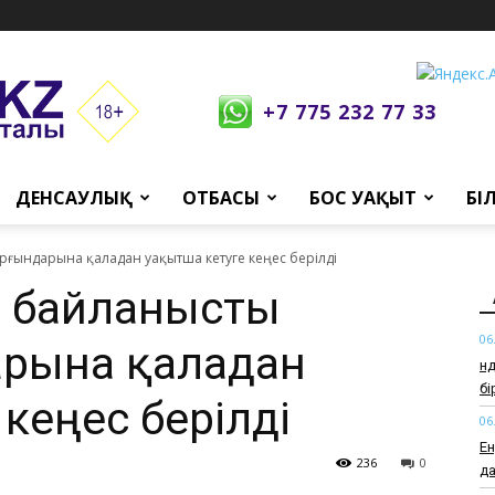
+7 775 232 77 33
ДЕНСАУЛЫҚ
ОТБАСЫ
БОС УАҚЫТ
БІ
рғындарына қаладан уақытша кетуге кеңес берілді
 байланысты
06
арына қаладан
Өн
б
кеңес берілді
06
Ен
236
0
да