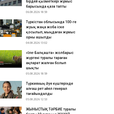
бірдей қызметкері жұмыс
ҮРКІСТАН: Нұралхан Көшеров тұрғынды жеке
барысында қаза тапты
былдап, мәселесін шешу жолын түсіндірді
06.08.2026 18:59
.08.2026 17:41
Түркістан облысында 100-ге
азақстан ұлттық құрамасының бұрынғы
жуық жаңа жоба іске
утболшысы қайтыс болды
қосылып, мыңдаған жұмыс
.08.2026 17:32
орны ашылды
РКІСТАН: Отырар ауданына келуші туристер
04.08.2026 13:02
ны көбейіп жатыр
«Іле-Балқашта» жолбарыс
жүргені туралы тараған
ақпарат жалған болып
шықты
05.08.2026 18:59
Түркияның Әуе күштерінде
алғаш рет әйел генерал
тағайындалды
05.08.2026 12:53
ЖЫНЫСТЫҚ ТӘРБИЕ туралы