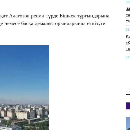
06
J
та
қат Алагөзов ресми түрде Бішкек тұрғындарына
т
е немесе басқа демалыс орындарында өткізуге
06
Қ
«Қ
т
06
Тү
қ
06
Қ
өт
06
Па
қи
к
06