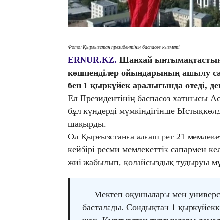
Фото: Қырғызстан президентінің баспасөз қызметі
ERNUR.KZ.
Шанхай ынтымақтастық 
көшпенділер ойындарының ашылу са
бен 1 қыркүйек аралығында өтеді, д
Ел Президентінің баспасөз хатшысы Ас
бұл күндерді мүмкіндігінше Ыстықкөлд
шақырды.
Ол Қырғызстанға алғаш рет 21 мемлеке
кейбірі ресми мемлекеттік сапармен ке
жиі жабылып, қолайсыздық тудыруы мү
— Мектеп оқушылары мен университ
басталады. Сондықтан 1 қыркүйекк