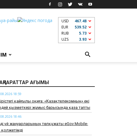
USD
467.48
EUR
539.52
RUB
5.73
UZS
3.93
ЛІМ
АҚПАРАТТАР АҒЫМЫ
.08.2026 18:59
дірістегі қайғылы оқиға: «Қазақтелекомның» екі
ірдей қызметкері жұмыс барысында қаза тапты
.08.2026 18:46
ді үй жануарларының төлқұжаты eGov Mobile-
 қолжетімді