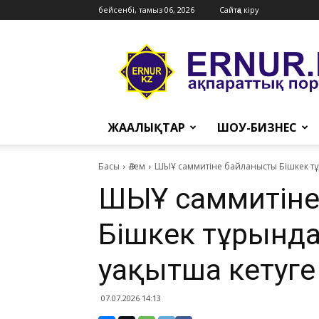
бейсенбі, тамыз 06, 2026
Сайтқа кіру
Ernur
Press
ЖАҢАЛЫҚТАР
ШОУ-БИЗНЕС
Басы
Әлем
ШЫҰ саммитіне байланысты Бішкек тұ
ШЫҰ саммитіне
Бішкек тұрғынд
уақытша кетуге 
07.07.2026 14:13