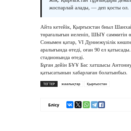
жоқ. Қырғызстан тұрғындары демал
жоспарлай алады, — деп қосты ол.
Айта кетейік, Қырғызстан биыл Шанх
төрағалығын иеленіп, ШЫҰ саммитін ө
Сонымен қатар, VI Дүниежүзілік көшп
аралығында өтеді, оған 90 ел қатысад
стадионында өтеді.
Бұған дейін БҰҰ Бас хатшысы Антониу
қатысатынын хабарлаған болатынбыз.
ТЕГТЕР
жаңалықтар
Қырғызстан
Бөлісу