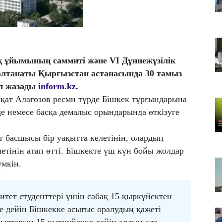
Т
қа
06
Қ
ф
ұйымының саммиті және VI Дүниежүзілік
06
лтанаты Қырғызстан астанасында 30 тамыз
ТҮ
еп жазады
inform.kz.
са
қат Алагөзов ресми түрде Бішкек тұрғындарына
е немесе басқа демалыс орындарында өткізуге
т басшысы бір уақытта келетінін, олардың
летінін атап өтті. Бішкекте үш күн бойы жолдар
мкін.
ет студенттері үшін сабақ 15 қыркүйектен
е дейін Бішкекке асығыс оралудың қажеті