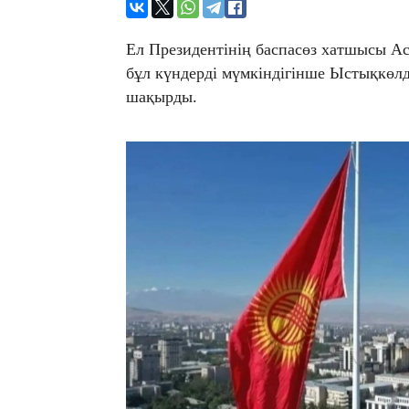
Ел Президентінің баспасөз хатшысы Ас
бұл күндерді мүмкіндігінше Ыстықкөлд
шақырды.