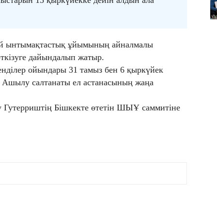
ыстарын 15 қыркүйекке дейін алдын ала
ай ынтымақтастық ұйымының айналмалы
ткізуге дайындалып жатыр.
енділер ойындары 31 тамыз бен 6 қыркүйек
ы. Ашылу салтанаты ел астанасының жаңа
 Гутерриштің Бішкекте өтетін ШЫҰ саммитіне