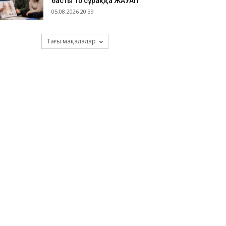
басты 10 сұраққа ЖАУАП
05.08.2026 20:39
Тағы мақалалар