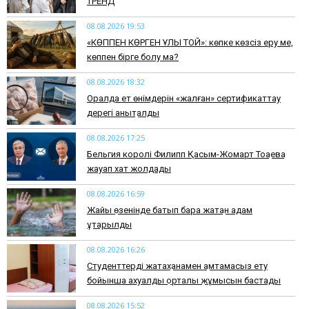
ТРЕНД
08.08.2026 19:53
​«КӨППЕН КӨРГЕН ҰЛЫ ТОЙ»: көпке көзсіз еру ме,
көппен бірге болу ма?
08.08.2026 18:32
Оралда ет өнімдерін «жалған» сертификаттау
дерегі анықталды
08.08.2026 17:25
Бельгия королі Филипп Қасым-Жомарт Тоқаевқа
жауап хат жолдады
08.08.2026 16:59
Жайық өзенінде батып бара жатқан адам
құтқарылды
08.08.2026 16:26
Студенттерді жатақханамен қамтамасыз ету
бойынша ахуалдық орталық жұмысын бастады
08.08.2026 15:52