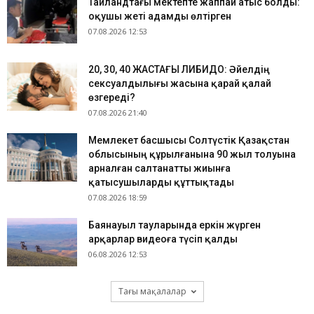
Таиландтағы мектепте жаппай атыс болды:
оқушы жеті адамды өлтірген
07.08.2026 12:53
​20, 30, 40 ЖАСТАҒЫ ЛИБИДО: Әйелдің
сексуалдылығы жасына қарай қалай
өзгереді?
07.08.2026 21:40
Мемлекет басшысы Солтүстік Қазақстан
облысының құрылғанына 90 жыл толуына
арналған салтанатты жиынға
қатысушыларды құттықтады
07.08.2026 18:59
Баянауыл тауларында еркін жүрген
арқарлар видеоға түсіп қалды
06.08.2026 12:53
Тағы мақалалар