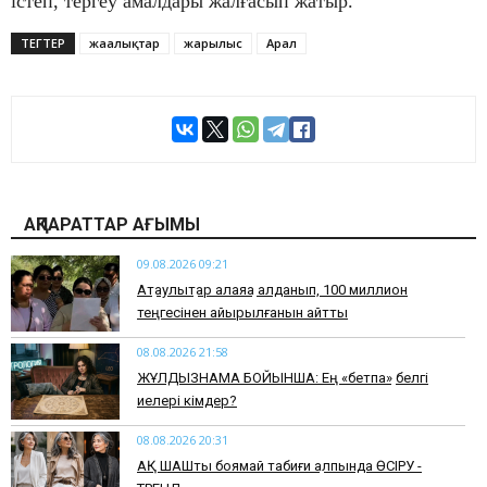
істеп, тергеу амалдары жалғасып жатыр.
ТЕГТЕР
жаңалықтар
жарылыс
Арал
АҚПАРАТТАР АҒЫМЫ
09.08.2026 09:21
Ақтаулықтар алаяққа алданып, 100 миллион
теңгесінен айырылғанын айтты
08.08.2026 21:58
ЖҰЛДЫЗНАМА БОЙЫНША: Ең «бетпақ» белгі
иелері кімдер?
08.08.2026 20:31
АҚ ШАШты боямай табиғи қалпында ӨСІРУ -