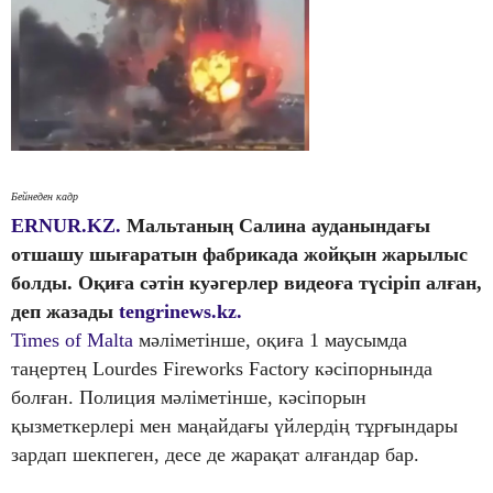
Бейнеден кадр
ERNUR.KZ.
Мальтаның Салина ауданындағы
отшашу шығаратын фабрикада жойқын жарылыс
болды. Оқиға сәтін куәгерлер видеоға түсіріп алған,
деп жазады
tengrinews.kz.
Times of Malta
мәліметінше, оқиға 1 маусымда
таңертең Lourdes Fireworks Factory кәсіпорнында
болған. Полиция мәліметінше, кәсіпорын
қызметкерлері мен маңайдағы үйлердің тұрғындары
зардап шекпеген, десе де жарақат алғандар бар.