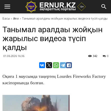
Басы
Әлем
Танымал аралдағы жойқын жарылыс видеоға түсіп қалды
Танымал аралдағы жойқын
жарылыс видеоға түсіп
қалды
01.06.2026 16:36
342
0
Оқиға 1 маусымда таңертең Lourdes Fireworks Factory
кәсіпорнында болған.