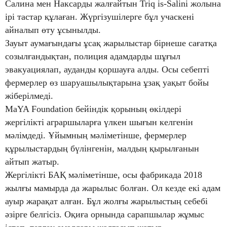
Салина мен Наксарды жалғайтын Triq is-Salini жолына
ірі тастар құлаған. Жүргізушілерге бұл учаскені
айналып өту ұсынылды.
Зауыт аумағындағы ұсақ жарылыстар бірнеше сағатқа
созылғандықтан, полиция адамдарды шұғыл
эвакуациялап, ауданды қоршауға алды. Осы себепті
фермерлер өз шаруашылықтарына ұзақ уақыт бойы
жіберілмеді.
MaYA Foundation бейіндік қорының өкілдері
жергілікті аграршыларға үлкен шығын келгенін
мәлімдеді. Ұйымның мәліметінше, фермерлер
құрылыстардың бүлінгенін, малдың қырылғанын
айтып жатыр.
Жергілікті БАҚ мәліметінше, осы фабрикада 2018
жылғы мамырда да жарылыс болған. Ол кезде екі адам
ауыр жарақат алған. Бұл жолғы жарылыстың себебі
әзірге белгісіз. Оқиға орнында сарапшылар жұмыс