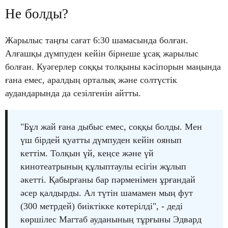
Не болды?
Жарылыс таңғы сағат 6:30 шамасында болған.
Алғашқы дүмпуден кейін бірнеше ұсақ жарылыс
болған. Куәгерлер соққы толқыны кәсіпорын маңында
ғана емес, аралдың орталық және солтүстік
аудандарында да сезілгенін айтты.
"Бұл жай ғана дыбыс емес, соққы болды. Мен
үш бірдей қуатты дүмпуден кейін оянып
кеттім. Толқын үй, кеңсе және үй
кинотеатрының құлыптаулы есігін жұлып
әкетті. Қабырғаны бар пәрменімен ұрғандай
әсер қалдырды. Ал түтін шамамен мың фут
(300 метрдей) биіктікке көтерілді", - деді
көршілес Магтаб ауданының тұрғыны Эдвард