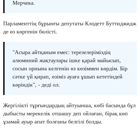
Мерчека.
Парламенттің бұрынғы депутаты Клодетт Буттиджидж
де өз көргенін бөлісті.
"Асыра айтқаным емес: терезелеріміздің
алюминий жақтаулары ішке қарай майысып,
сосын орнына келгенін өз көзіммен көрдім. Бір
сәтке үй қирап, өзіміз ауаға ұшып кететіндей
көріндік", - деді ол.
Жергілікті тұрғындардың айтуынша, көбі басында бұл
дыбысты мерекелік отшашу деп ойлаған, бірақ көп
ұзамай ауыр апат болғаны белгілі болды.