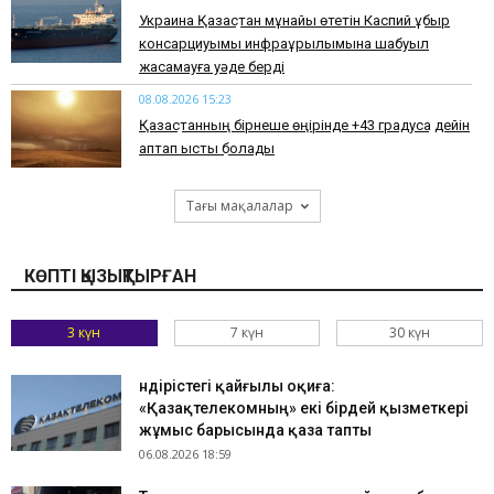
Украина Қазақстан мұнайы өтетін Каспий құбыр
консарциуымы инфрақұрылымына шабуыл
жасамауға уәде берді
08.08.2026 15:23
Қазақстанның бірнеше өңірінде +43 градусқа дейін
аптап ыстық болады
Тағы мақалалар
КӨПТІ ҚЫЗЫҚТЫРҒАН
3 күн
7 күн
30 күн
Өндірістегі қайғылы оқиға:
«Қазақтелекомның» екі бірдей қызметкері
жұмыс барысында қаза тапты
06.08.2026 18:59