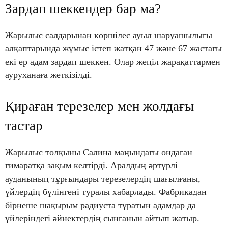
Зардап шеккендер бар ма?
Жарылыс салдарынан көршілес ауыл шаруашылығы
алқаптарында жұмыс істеп жатқан 47 және 67 жастағы
екі ер адам зардап шеккен. Олар жеңіл жарақаттармен
ауруханаға жеткізілді.
Қираған терезелер мен жолдағы
тастар
Жарылыс толқыны Салина маңындағы ондаған
ғимаратқа зақым келтірді. Аралдың әртүрлі
ауданының тұрғындары терезелердің шағылғаны,
үйлердің бүлінгені туралы хабарлады. Фабрикадан
бірнеше шақырым радиуста тұратын адамдар да
үйлеріндегі әйнектердің сынғанын айтып жатыр.