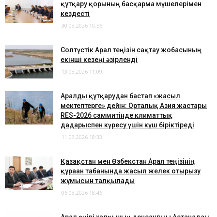
құтқару қорының басқарма мүшелерімен
кездесті
30.03.2026 10:56
Солтүстік Арал теңізін сақтау жобасының
екінші кезеңі әзірленді
13.03.2026 11:09
Аралды құтқарудан бастап «жасыл
мектептерге» дейін: Орталық Азия жастары
RES-2026 саммитінде климаттық
дағдарыспен күресу үшін күш біріктіреді
11.03.2026 18:33
​Қазақстан мен Өзбекстан Арал теңізінің
құрғаған табанында жасыл желек отырғызу
жұмысын талқылады
06.03.2026 18:46