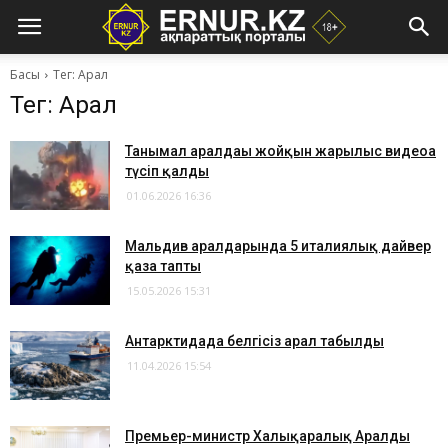
Басы
Тег: Арал
Тег: Арал
Танымал аралдағы жойқын жарылыс видеоға
түсіп қалды
01.06.2026 16:36
Мальдив аралдарында 5 италиялық дайвер
қаза тапты
15.05.2026 15:31
Антарктидада белгісіз арал табылды
11.04.2026 15:54
Премьер-министр Халықаралық Аралды