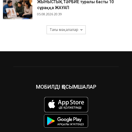
ЖЫНЫСТЫҚ ТӘРБИЕ туралы басты 10
сұраққа ЖАУАП
05.08.2026 20:39
Тағы мақалалар
МОБИЛДІ ҚОСЫМШАЛАР