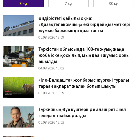
3 күн
7 күн
30 күн
Өндірістегі қайғылы оқиға:
«Қазақтелекомның» екі бірдей қызметкері
жұмыс барысында қаза тапты
06.08.2026 18:59
Түркістан облысында 100-ге жуық жаңа
жоба іске қосылып, мыңдаған жұмыс орны
ашылды
04.08.2026 13:02
«Іле-Балқашта» жолбарыс жүргені туралы
тараған ақпарат жалған болып шықты
05.08.2026 18:59
Түркияның Әуе күштерінде алғаш рет әйел
генерал тағайындалды
05.08.2026 12:53