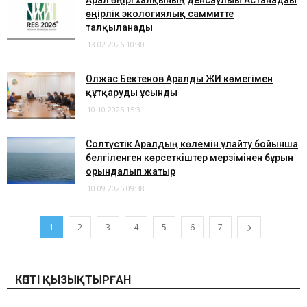
Арал өңірі халқының денсаулығы Астанадағы
өңірлік экологиялық саммитте
талқыланады
13.02.2026 10:30
Олжас Бектенов Аралды ЖИ көмегімен
құтқаруды ұсынды
10.10.2025 15:31
Солтүстік Аралдың көлемін ұлғайту бойынша
белгіленген көрсеткіштер мерзімінен бұрын
орындалып жатыр
10.09.2025 09:38
1
2
3
4
5
6
7
КӨПТІ ҚЫЗЫҚТЫРҒАН