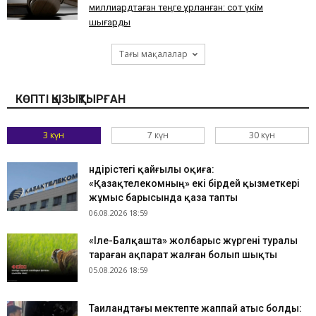
миллиардтаған теңге ұрланған: сот үкім
шығарды
Тағы мақалалар
КӨПТІ ҚЫЗЫҚТЫРҒАН
3 күн
7 күн
30 күн
Өндірістегі қайғылы оқиға:
«Қазақтелекомның» екі бірдей қызметкері
жұмыс барысында қаза тапты
06.08.2026 18:59
«Іле-Балқашта» жолбарыс жүргені туралы
тараған ақпарат жалған болып шықты
05.08.2026 18:59
Таиландтағы мектепте жаппай атыс болды: