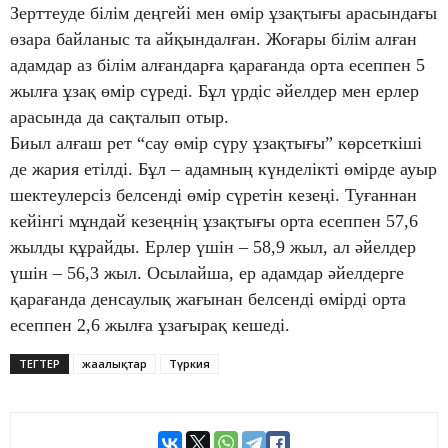
Зерттеуде білім деңгейі мен өмір ұзақтығы арасындағы
өзара байланыс та айқындалған. Жоғары білім алған
адамдар аз білім алғандарға қарағанда орта есеппен 5
жылға ұзақ өмір сүреді. Бұл үрдіс әйелдер мен ерлер
арасында да сақталып отыр.
Биыл алғаш рет “сау өмір сүру ұзақтығы” көрсеткіші
де жария етілді. Бұл – адамның күнделікті өмірде ауыр
шектеулерсіз белсенді өмір сүретін кезеңі. Туғаннан
кейінгі мұндай кезеңнің ұзақтығы орта есеппен 57,6
жылды құрайды. Ерлер үшін – 58,9 жыл, ал әйелдер
үшін – 56,3 жыл. Осылайша, ер адамдар әйелдерге
қарағанда денсаулық жағынан белсенді өмірді орта
есеппен 2,6 жылға ұзағырақ кешеді.
ТЕГТЕР
жаңалықтар
Түркия