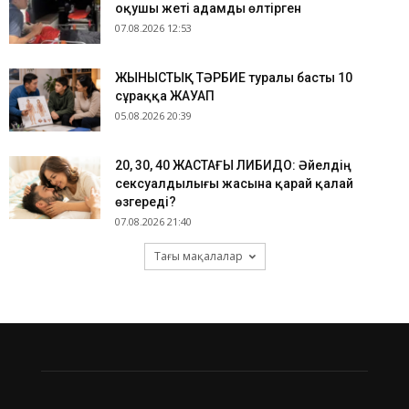
оқушы жеті адамды өлтірген
07.08.2026 12:53
ЖЫНЫСТЫҚ ТӘРБИЕ туралы басты 10
сұраққа ЖАУАП
05.08.2026 20:39
​20, 30, 40 ЖАСТАҒЫ ЛИБИДО: Әйелдің
сексуалдылығы жасына қарай қалай
өзгереді?
07.08.2026 21:40
Тағы мақалалар