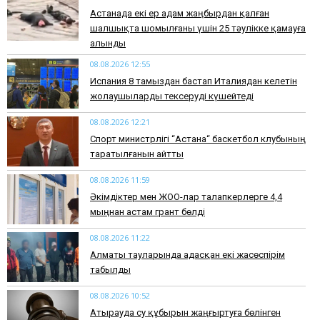
Астанада екі ер адам жаңбырдан қалған
шалшықта шомылғаны үшін 25 тәулікке қамауға
алынды
08.08.2026 12:55
Испания 8 тамыздан бастап Италиядан келетін
жолаушыларды тексеруді күшейтеді
08.08.2026 12:21
Спорт министрлігі “Астана“ баскетбол клубының
таратылғанын айтты
08.08.2026 11:59
Әкімдіктер мен ЖОО-лар талапкерлерге 4,4
мыңнан астам грант бөлді
08.08.2026 11:22
Алматы тауларында адасқан екі жасөспірім
табылды
08.08.2026 10:52
Атырауда су құбырын жаңғыртуға бөлінген