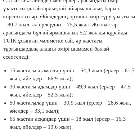
Статистика әйелдер мен ерлер арасындағы өмір
ұзақтығында айтарлықтай айырмашылық барын
көрсетіп отыр. Әйелдердің орташа өмір сүру ұзақтығы
– 80,7 жыл, ал ерлердікі – 75,5 жыл. Жыныстар
арасындағы бұл айырмашылық 5,2 жылды құрайды.
TÜİK ұсынған мәліметке сай, әр жастағы
тұрғындардың алдағы өмірі шамамен былай
есептеледі:
15 жастағы азаматтар үшін – 64,3 жыл (ерлер – 61,7
жыл, әйелдер – 66,9 жыл);
30 жастағы адамдар үшін – 49,9 жыл (ерлер – 47,5
жыл, әйелдер – 52,3 жыл);
50 жастағылар үшін – 30,9 жыл (ерлер – 28,6 жыл,
әйелдер – 33,1 жыл);
65 жастан асқандар үшін – 18 жыл (ерлер – 16,3
жыл, әйелдер – 19,6 жыл).