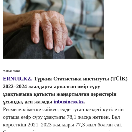
Фото:
canva
ERNUR.KZ.
Түркия Статистика институты (TÜİK)
2022–2024 жылдарға арналған өмір сүру
ұзақтығына қатысты жаңартылған деректерін
ұсынды, деп жазады
inbusiness.kz
.
Ресми мәліметке сәйкес, елде туған кездегі күтілетін
орташа өмір сүру ұзақтығы 78,1 жасқа жеткен. Бұл
көрсеткіш 2021–2023 жылдары 77,3 жыл болған еді.