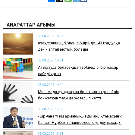
АҚПАРАТТАР АҒЫМЫ
08.08.2026 15:23
Қазақстанның бірнеше өңірінде +43 градусқа
дейін аптап ыстық болады
08.08.2026 14:51
Атырауда балабақша тәрбиешісі бір жасар
сәбиді ұрған
08.08.2026 14:24
Мьянмада құлдықтан босатылған ресейлік
бойжеткен тағы да жоғалып кетті
08.08.2026 13:52
«Бір ғана тізім арманыңызды анықтамасын»:
Саясат Нұрбек талапкерлерге үндеу жасады
08.08.2026 13:28