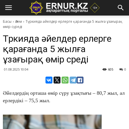
Басы
Әлем
Түркияда әйелдер ерлерге қарағанда 5 жылға ұзағырақ
өмір сүреді
Түркияда әйелдер ерлерге
қарағанда 5 жылға
ұзағырақ өмір сүреді
01.08.2025 10:04
605
0
Әйелдердің орташа өмір сүру ұзақтығы – 80,7 жыл, ал
ерлердікі – 75,5 жыл.