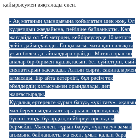
қайырысумен аяқталады екен.
- Ақ матаның ұзындығына қойылатын шек жоқ. Ол
құдағидың жағдайына, пейіліне байланысты. Көп
жағдайда ол 5-6 метрден, кейбіреулерде 10 метрге
дейін дайындалады. Ең қызығы, мата қаншалықты
ұзын болса да, айналдыра орайды. Матаға оралған
аналар бір-бірімен құшақтасып, бет сүйістіріп, сый-
сияпаттарын жасасады. Алтын сырға, сақиналармен
алмасады. Бір айта кетерлігі, бұл рәсім тек
әйелдердің қатысуымен орындалады, деп
жалғастырады.
Құдалық ертеректе «ұрын бару», «үкі тағу», «қалың
мал беру» сынды салттар арқылы орындалса,
бүгінгі таңда бұлардың кейбіреуі орындала
бермейді. Мәселен, «ұрын бару», «үкі тағу» заман
ағымына байланысты ма екен, ұмыт қалып бара