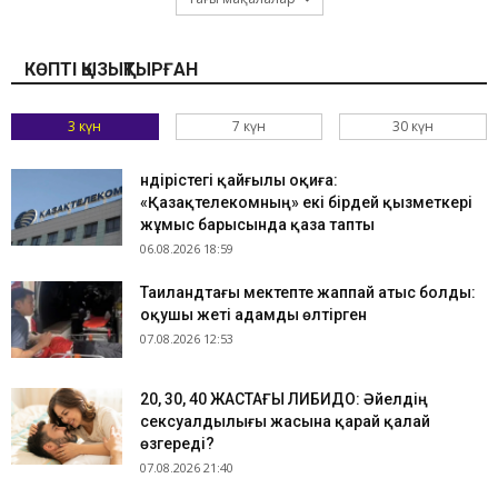
КӨПТІ ҚЫЗЫҚТЫРҒАН
3 күн
7 күн
30 күн
Өндірістегі қайғылы оқиға:
«Қазақтелекомның» екі бірдей қызметкері
жұмыс барысында қаза тапты
06.08.2026 18:59
Таиландтағы мектепте жаппай атыс болды:
оқушы жеті адамды өлтірген
07.08.2026 12:53
​20, 30, 40 ЖАСТАҒЫ ЛИБИДО: Әйелдің
сексуалдылығы жасына қарай қалай
өзгереді?
07.08.2026 21:40