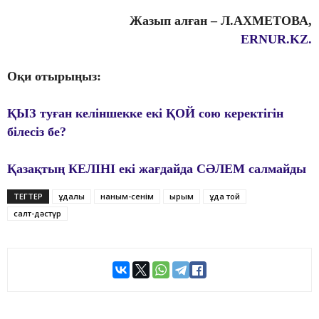
Жазып алған – Л.АХМЕТОВА,
ERNUR.KZ.
Оқи отырыңыз:
ҚЫЗ туған келіншекке екі ҚОЙ сою керектігін
білесіз бе?
Қазақтың КЕЛІНІ екі жағдайда СӘЛЕМ салмайды
ТЕГТЕР
құдалық
наным-сенім
ырым
құда той
салт-дәстүр