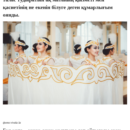
қасиетінің не екенін білуге деген құмарлығым
оянды.
фото:vivakz.kz