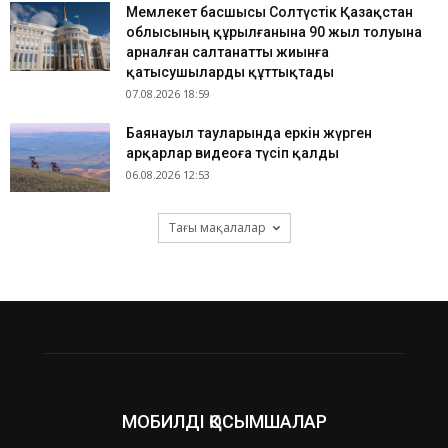
Мемлекет басшысы Солтүстік Қазақстан
облысының құрылғанына 90 жыл толуына
арналған салтанатты жиынға
қатысушыларды құттықтады
07.08.2026 18:59
Баянауыл тауларында еркін жүрген
арқарлар видеоға түсіп қалды
06.08.2026 12:53
Тағы мақалалар
МОБИЛДІ ҚОСЫМШАЛАР