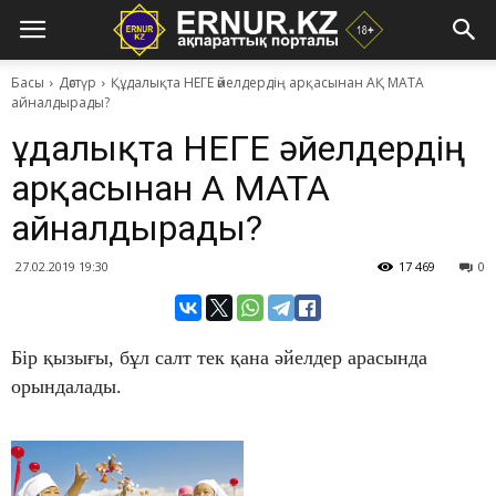
Басы
Дәстүр
Құдалықта НЕГЕ әйелдердің арқасынан АҚ МАТА
айналдырады?
Құдалықта НЕГЕ әйелдердің
арқасынан АҚ МАТА
айналдырады?
27.02.2019 19:30
17 469
0
Бір қызығы, бұл салт тек қана әйелдер арасында
орындалады.