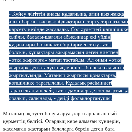
- Күйеу жігіттің анасы құдағиына, яғни қыз жаққа
алып барған жасау-жабдықтарын, тарту-таралғысын
көрсету кезінде жасалады. Сол әулеттегі көпшілікке
сыйлы, балалы-шағалы абысындар екі үйдің
құдағилары болашақта бір-бірімен тату-тәтті
болсын, құшақтары ажырамасын деген ниетпен
«отқа жыртарға» матап тастайды. Ал оның «отқа
жыртар» деп аталуының мәнісі – бөліске салынып
жыртылуында. Матаның жыртысы қонақтарға,
көпшілікке таратылады. Құдалық рәсіміндегі
таратылған әшекей, тәтті-дәмділер де сол жыртысқа
оралып, салынады, - дейді фольклортанушы.
Матаның ақ түсті болуы аруақтарға арналған сый-
құрметтің белгісі. Олардың көре алмаған күндерін,
жасамаған жастарын балаларға берсін деген бата