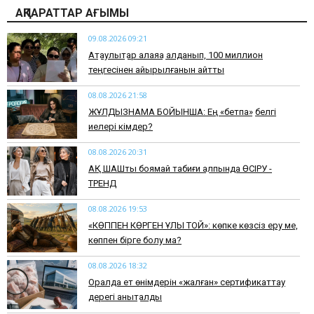
АҚПАРАТТАР АҒЫМЫ
09.08.2026 09:21
Ақтаулықтар алаяққа алданып, 100 миллион
теңгесінен айырылғанын айтты
08.08.2026 21:58
ЖҰЛДЫЗНАМА БОЙЫНША: Ең «бетпақ» белгі
иелері кімдер?
08.08.2026 20:31
АҚ ШАШты боямай табиғи қалпында ӨСІРУ -
ТРЕНД
08.08.2026 19:53
​«КӨППЕН КӨРГЕН ҰЛЫ ТОЙ»: көпке көзсіз еру ме,
көппен бірге болу ма?
08.08.2026 18:32
Оралда ет өнімдерін «жалған» сертификаттау
дерегі анықталды