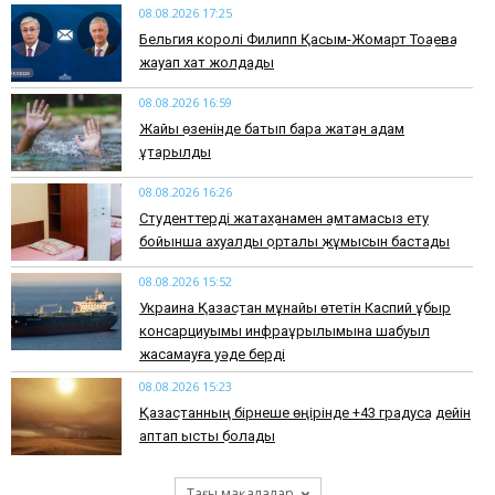
08.08.2026 17:25
Бельгия королі Филипп Қасым-Жомарт Тоқаевқа
жауап хат жолдады
08.08.2026 16:59
Жайық өзенінде батып бара жатқан адам
құтқарылды
08.08.2026 16:26
Студенттерді жатақханамен қамтамасыз ету
бойынша ахуалдық орталық жұмысын бастады
08.08.2026 15:52
Украина Қазақстан мұнайы өтетін Каспий құбыр
консарциуымы инфрақұрылымына шабуыл
жасамауға уәде берді
08.08.2026 15:23
Қазақстанның бірнеше өңірінде +43 градусқа дейін
аптап ыстық болады
Тағы мақалалар