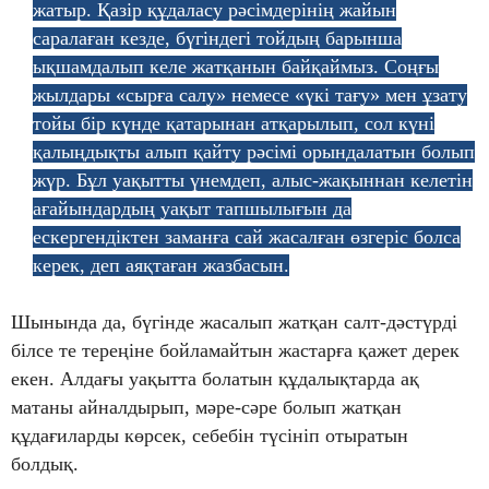
жатыр. Қазір құдаласу рәсімдерінің жайын
саралаған кезде, бүгіндегі тойдың барынша
ықшамдалып келе жатқанын байқаймыз. Соңғы
жылдары «сырға салу» немесе «үкі тағу» мен ұзату
тойы бір күнде қатарынан атқарылып, сол күні
қалыңдықты алып қайту рәсімі орындалатын болып
жүр. Бұл уақытты үнемдеп, алыс-жақыннан келетін
ағайындардың уақыт тапшылығын да
ескергендіктен заманға сай жасалған өзгеріс болса
керек, деп аяқтаған жазбасын.
Шынында да, бүгінде жасалып жатқан салт-дәстүрді
білсе те тереңіне бойламайтын жастарға қажет дерек
екен. Алдағы уақытта болатын құдалықтарда ақ
матаны айналдырып, мәре-сәре болып жатқан
құдағиларды көрсек, себебін түсініп отыратын
болдық.