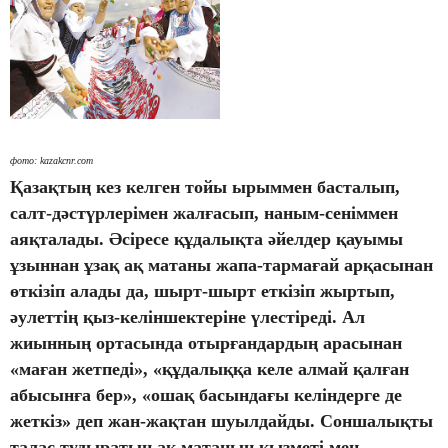
фото: kazakcnr.com
Қазақтың кез келген тойы ырыммен басталып,
салт-дәстүрлерімен жалғасып, наным-сеніммен
аяқталады. Әсіресе құдалықта әйелдер қауымы
ұзыннан ұзақ ақ матаны жапа-тармағай арқасынан
өткізіп алады да, шырт-шырт еткізіп жыртып,
әулеттің қыз-келіншектеріне үлестіреді. Ал
жиынның ортасында отырғандардың арасынан
«маған жетпеді», «құдалыққа келе алмай қалған
абысынға бер», «ошақ басындағы келіндерге де
жеткіз» деп жан-жақтан шуылдайды. Соншалықты
талас тудыратын ақ матаның қызметі мен