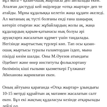
Бұл мата – қазан-ошақ жыртысы деп айтылады екен.
Аталған дәстүрді кей өңірлерде «отқа жыртар» деп те
атайды. Мұны құдалыққа келетін жаңа құдағи әкеледі.
Ал матаның ақ түсті болғаны енді ғана шаңырақ
көтеріп отырған жас жұбайлардың жолы ақ, жаңа
құдалардың қарым-қатынасы нық болуы әрі
әруақтарға жасалатын құрмет үшін таңдалады.
Негізінде жыртыстың түрлері көп. Тап осы қазан-
ошақ жыртысы туралы ғаламтордан іздеп, мына
пікірді көзім шалды. Оны М.Әуезов атындағы
Әдебиет және өнер институты фольклортану
бөлімінің кіші ғылыми қызметкері Гүлжанат
Абиханова жариялаған екен.
Оның айтуына қарағанда «Отқа жыртар» ұзындығы
10-15 метрді құрайтын ақ матамен жасалатын салт
екен. Бұл екі жақ­тың құдаласуы кезінде атқарылады
дейді ол.