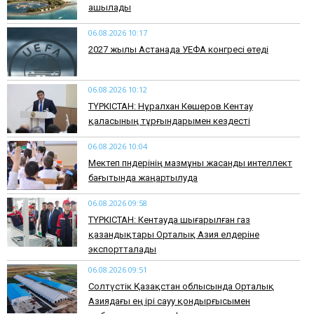
ашылады
06.08.2026 10:17
2027 жылы Астанада УЕФА конгресі өтеді
06.08.2026 10:12
ТҮРКІСТАН: Нұралхан Көшеров Кентау
қаласының тұрғындарымен кездесті
06.08.2026 10:04
Мектеп пәндерінің мазмұны жасанды интеллект
бағытында жаңартылуда
06.08.2026 09:58
ТҮРКІСТАН: Кентауда шығарылған газ
қазандықтары Орталық Азия елдеріне
экспортталады
06.08.2026 09:51
Солтүстік Қазақстан облысында Орталық
Азиядағы ең ірі сауу қондырғысымен