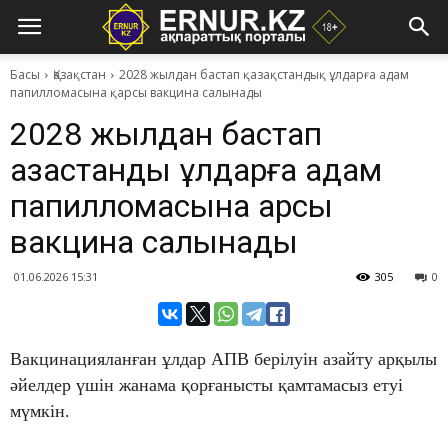
Басы
Қазақстан
2028 жылдан бастап қазақстандық ұлдарға адам
папилломасына қарсы вакцина салынады
2028 жылдан бастап
қазақстандық ұлдарға адам
папилломасына қарсы
вакцина салынады
01.06.2026 15:31
305
0
Вакцинацияланған ұлдар АПВ берілуін азайту арқылы
әйелдер үшін жанама қорғанысты қамтамасыз етуі
мүмкін.