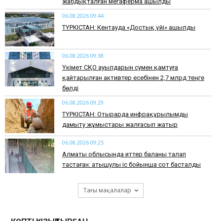
жабдықталған мегаферма ашылды
06.08.2026 09:44
ТҮРКІСТАН: Кентауда «Достық үйі» ашылды
06.08.2026 09:38
Үкімет СҚО ауылдарын сумен қамтуға
қайтарылған активтер есебінен 2,7 млрд теңге
бөлді
06.08.2026 09:29
ТҮРКІСТАН: Отырарда инфрақұрылымды
дамыту жұмыстары жалғасып жатыр
06.08.2026 09:25
Алматы облысында иттер баланы талап
тастаған: атышулы іс бойынша сот басталды
Тағы мақалалар