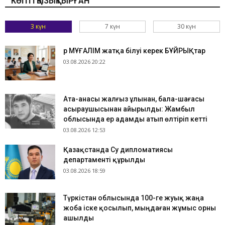
КӨПТІ ҚЫЗЫҚТЫРҒАН
3 күн
7 күн
30 күн
Әр МҰҒАЛІМ жатқа білуі керек БҰЙРЫҚтар
03.08.2026 20:22
Ата-анасы жалғыз ұлынан, бала-шағасы
асыраушысынан айырылды: Жамбыл
облысында ер адамды атып өлтіріп кетті
03.08.2026 12:53
Қазақстанда Су дипломатиясы
департаменті құрылды
03.08.2026 18:59
Түркістан облысында 100-ге жуық жаңа
жоба іске қосылып, мыңдаған жұмыс орны
ашылды