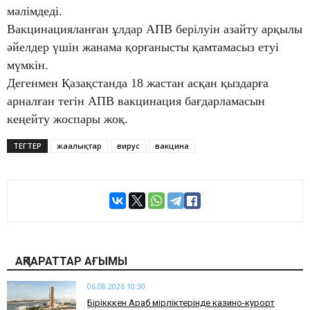
мәлімдеді.
Вакцинацияланған ұлдар АПВ берілуін азайту арқылы
әйелдер үшін жанама қорғанысты қамтамасыз етуі
мүмкін.
Дегенмен Қазақстанда 18 жастан асқан қыздарға
арналған тегін АПВ вакцинация бағдарламасын
кеңейту жоспары жоқ.
ТЕГТЕР
жаңалықтар
вирус
вакцина
АҚПАРАТТАР АҒЫМЫ
06.08.2026 10:30
Бірікккен Араб әмірліктерінде казино-курорт