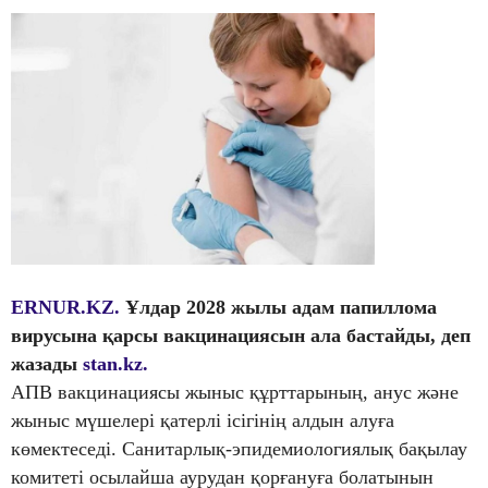
ERNUR.KZ.
Ұлдар 2028 жылы адам папиллома
вирусына қарсы вакцинациясын ала бастайды, деп
жазады
stan.kz.
АПВ вакцинациясы жыныс құрттарының, анус және
жыныс мүшелері қатерлі ісігінің алдын алуға
көмектеседі. Санитарлық-эпидемиологиялық бақылау
комитеті осылайша аурудан қорғануға болатынын