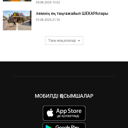
04.08.2026 13:02
​Әлемнің ең таңғажайып ШЕКАРАлары
03.08.2026 21:53
Тағы мақалалар
МОБИЛДІ ҚОСЫМШАЛАР