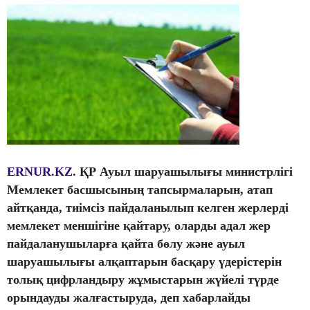
ERNUR.KZ.
ҚР Ауыл шаруашылығы министрлігі
Мемлекет басшысының тапсырмаларын, атап
айтқанда, тиімсіз пайдаланылып келген жерлерді
мемлекет меншігіне қайтару, оларды адал жер
пайдаланушыларға қайта бөлу және ауыл
шаруашылығы алқаптарын басқару үдерістерін
толық цифрландыру жұмыстарын жүйелі түрде
орындауды жалғастыруда, деп хабарлайды