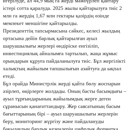
игерілуде, ал 44,9 мың га жерді мәжбүрлеп қайтару
істері сотта қаралуда. 2025 жылы қайтарылуға тиіс 2
млн га жердің 1,67 млн гектары қазірдің өзінде
мемлекет меншігіне қайтарылды.
Президенттің тапсырмасына сәйкес, келесі жылдың
ортасына дейін барлық қайтарылған ауыл
шаруашылығы жерлері өндіріске енгізіліп,
инвестициялық айналымға тартылып, жаңа жұмыс
орындарын құруға пайдаланылуға тиіс. Бұл жергілікті
халықтың жайылым тапшылығын азайтуға да ықпал
етеді.
Бұл орайда Министрлік жерді қайта бөлу жоспарын
әзірлеп, өңірлерге жолдады. Оның басты басымдығы –
ауыл тұрғындарының жайылымдық жерге деген
сұранысын қанағаттандыру. Жер саясатының басым
бағыттарының бірі – ауыл шаруашылығы жерлерін
беру, мониторинг жүргізу және пайдалануды
бақылаудың барлық кезеңдерін цифрлық форматқа