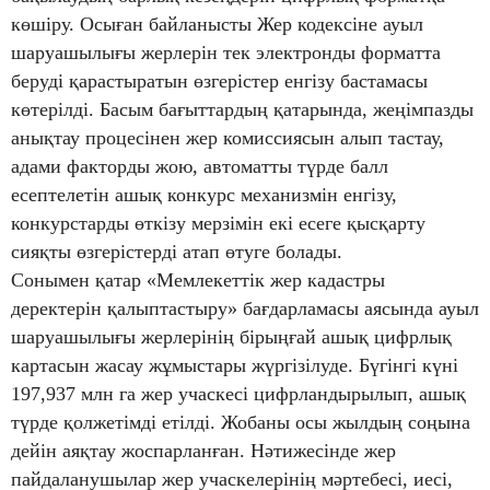
көшіру. Осыған байланысты Жер кодексіне ауыл
шаруашылығы жерлерін тек электронды форматта
беруді қарастыратын өзгерістер енгізу бастамасы
көтерілді. Басым бағыттардың қатарында, жеңімпазды
анықтау процесінен жер комиссиясын алып тастау,
адами факторды жою, автоматты түрде балл
есептелетін ашық конкурс механизмін енгізу,
конкурстарды өткізу мерзімін екі есеге қысқарту
сияқты өзгерістерді атап өтуге болады.
Сонымен қатар «Мемлекеттік жер кадастры
деректерін қалыптастыру» бағдарламасы аясында ауыл
шаруашылығы жерлерінің бірыңғай ашық цифрлық
картасын жасау жұмыстары жүргізілуде. Бүгінгі күні
197,937 млн га жер учаскесі цифрландырылып, ашық
түрде қолжетімді етілді. Жобаны осы жылдың соңына
дейін аяқтау жоспарланған. Нәтижесінде жер
пайдаланушылар жер учаскелерінің мәртебесі, иесі,