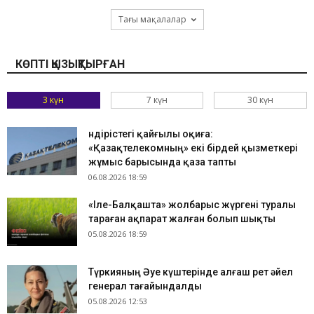
Тағы мақалалар
КӨПТІ ҚЫЗЫҚТЫРҒАН
3 күн
7 күн
30 күн
Өндірістегі қайғылы оқиға:
«Қазақтелекомның» екі бірдей қызметкері
жұмыс барысында қаза тапты
06.08.2026 18:59
«Іле-Балқашта» жолбарыс жүргені туралы
тараған ақпарат жалған болып шықты
05.08.2026 18:59
Түркияның Әуе күштерінде алғаш рет әйел
генерал тағайындалды
05.08.2026 12:53