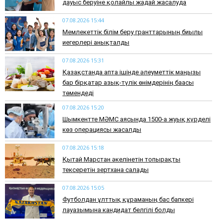
дауыс беруіне қолайлы жағдай жасалуда
07.08.2026 15:44
Мемлекеттік білім беру гранттарының биылғы
иегерлері анықталды
07.08.2026 15:31
Қазақстанда апта ішінде әлеуметтік маңызы
бар бірқатар азық-түлік өнімдерінің бағасы
төмендеді
07.08.2026 15:20
Шымкентте МӘМС аясында 1500-ға жуық күрделі
көз операциясы жасалды
07.08.2026 15:18
Қытай Марстан әкелінетін топырақты
тексеретін зертхана салады
07.08.2026 15:05
Футболдан ұлттық құраманың бас бапкері
лауазымына кандидат белгілі болды