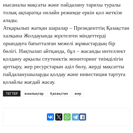
нысаналы мақсаты және пайдалану тарихы туралы
толық ақпаратқа онлайн режимде еркін қол жеткізе
алады.
Атқарылып жатқан шаралар – Президенттің Қазақстан
халқына Жолдауында жүктелген міндеттерді
орындауға бағытталған межелі жұмыстардың бір
бөлігі. Нақтылап айтқанда, бұл – жасанды интеллект
қолдану арқылы спутниктік мониторинг тиімділігін
арттыру, жер ресурстарын әділ бөлу, жерді мақсатты
пайдаланушыларды қолдау және инвестиция тартуға
қолайлы жағдай жасау.
ТЕГТЕР
жаңалықтар
Қазақстан
жер