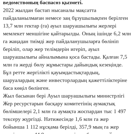
ведомствоның баспасөз қызметі.
2022 жылдан бастап нысаналы мақсатта
пайдаланылмаған немесе заң бұзушылықпен берілген
13,7 млн гектар (га) ауыл шаруашылығы жерлері
мемлекет меншігіне қайтарылды. Оның ішінде 6,2 млн
га жаңадан тиімді жер пайдаланушыларға бөлініп
беріліп, олар жер телімдерін игеріп, ауыл
шаруашылығы айналымына қоса бастады. Қалған 7,5
млн га жерді бөлу жұмыстары дайындық кезеңінде.
Бұл ретте жергілікті қауымдастықтардың,
шаруалардың және инвесторлардың қажеттіліктеріне
баса көңіл бөлінген.
Жыл басынан бері Ауыл шаруашылығы министрлігі
Жер ресурстарын басқару комитетінің аумақтық
бөлімшелері 2,1 млн га аумақта жоспардан тыс 1 497
тексеру жүргізді. Нәтижесінде 1,6 млн га жер
бойынша 1 112 нұсқама берілді, 357,9 мың га жер