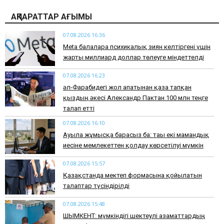
АҚПАРАТТАР АҒЫМЫ
07.08.2026 16:36
Meta балаларға психикалық зиян келтіргені үшін
жарты миллиард доллар төлеуге міндеттелді
07.08.2026 16:23
әл-Фарабидегі жол апатынан қаза тапқан
қыздың әкесі Александр Пактан 100 млн теңге
талап етті
07.08.2026 16:10
Ауылға жұмысқа барасыз ба: тағы екі мамандық
иесіне мемлекеттен қолдау көрсетілуі мүмкін
07.08.2026 15:57
Қазақстанда мектеп формасына қойылатын
талаптар түсіндірілді
07.08.2026 15:48
ШЫМКЕНТ: мүмкіндігі шектеулі азаматтардың