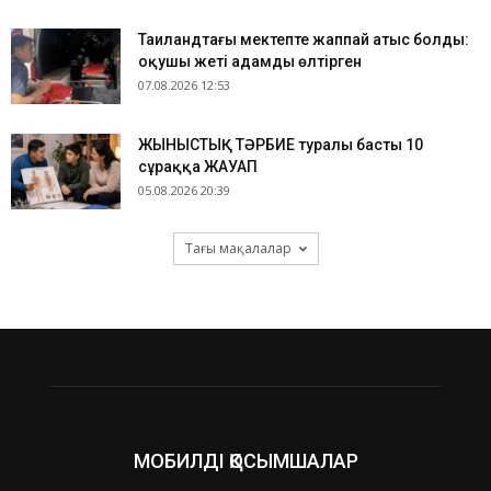
Таиландтағы мектепте жаппай атыс болды:
оқушы жеті адамды өлтірген
07.08.2026 12:53
ЖЫНЫСТЫҚ ТӘРБИЕ туралы басты 10
сұраққа ЖАУАП
05.08.2026 20:39
Тағы мақалалар
МОБИЛДІ ҚОСЫМШАЛАР