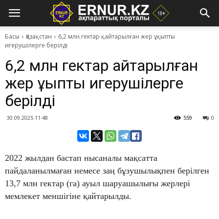
Басы
Қазақстан
6,2 млн гектар қайтарылған жер ұқыпты
игерушілерге берілді
6,2 млн гектар қайтарылған
жер ұқыпты игерушілерге
берілді
30.09.2025 11:48
559
0
2022 жылдан бастап нысаналы мақсатта
пайдаланылмаған немесе заң бұзушылықпен берілген
13,7 млн гектар (га) ауыл шаруашылығы жерлері
мемлекет меншігіне қайтарылды.