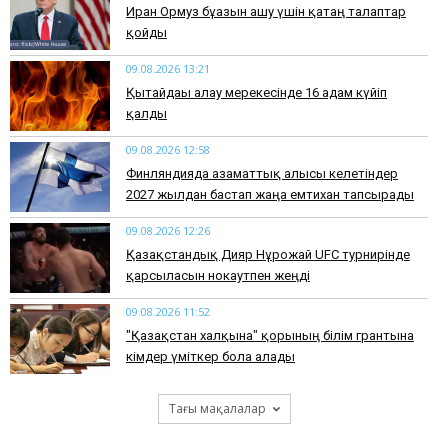
Иран Ормуз бұғазын ашу үшін қатаң талаптар
қойды
09.08.2026 13:21
Қытайдағы алау мерекесінде 16 адам күйіп
қалды
09.08.2026 12:58
Финляндияда азаматтық алғысы келетіндер
2027 жылдан бастап жаңа емтихан тапсырады
09.08.2026 12:26
Қазақстандық Дияр Нұрғожай UFC турнирінде
қарсыласын нокаутпен жеңді
09.08.2026 11:52
"Қазақстан халқына" қорының білім грантына
кімдер үміткер бола алады
Тағы мақалалар