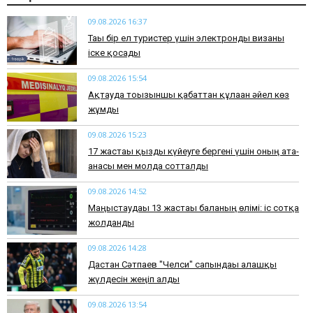
09.08.2026 16:37
Тағы бір ел туристер үшін электронды визаны
іске қосады
09.08.2026 15:54
Ақтауда тоғызыншы қабаттан құлаған әйел көз
жұмды
09.08.2026 15:23
17 жастағы қызды күйеуге бергені үшін оның ата-
анасы мен молда сотталды
09.08.2026 14:52
Маңғыстаудағы 13 жастағы баланың өлімі: іс сотқа
жолданды
09.08.2026 14:28
Дастан Сәтпаев "Челси" сапындағы алғашқы
жүлдесін жеңіп алды
09.08.2026 13:54