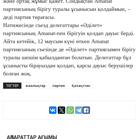
және ортақ жұмыс қажет. Сондықтан Amanat
партиясының бірігу туралы ұсынысын қолдаймын, –
деді партия төрағасы.
Нәтижесінде съезд делегаттары «Әділет»
партиясының Amanat-пен бірігуін қолдап дауыс берді.
Айта кетейік, 12 маусым күні өткен Amanat
партиясының съезінде де «Әділет» партиясымен бірігу
туралы шешім қабылданған болатын. Делегаттар бұл
ұсынысты бірауыздан қолдап, қарсы дауыс берушілер
болған жоқ.
ТЕГТЕР
жаңалықтар
партия
Қазақстан
АҚПАРАТТАР АҒЫМЫ