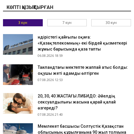
КӨПТІ ҚЫЗЫҚТЫРҒАН
3 күн
7 күн
30 күн
Өндірістегі қайғылы оқиға:
«Қазақтелекомның» екі бірдей қызметкері
жұмыс барысында қаза тапты
06.08.2026 18:59
Таиландтағы мектепте жаппай атыс болды:
оқушы жеті адамды өлтірген
07.08.2026 12:53
​20, 30, 40 ЖАСТАҒЫ ЛИБИДО: Әйелдің
сексуалдылығы жасына қарай қалай
өзгереді?
07.08.2026 21:40
Мемлекет басшысы Солтүстік Қазақстан
облысының құрылғанына 90 жыл толуына