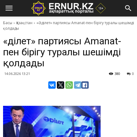
Басы
Қазақстан
«Әділет» партиясы Amanat-пен бірігу туралы шешімді
қолдады
«Әділет» партиясы Amanat-
пен бірігу туралы шешімді
қолдады
14.06.2026 13:21
380
0