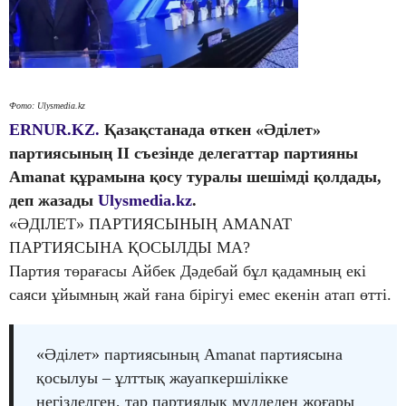
Фото: Ulysmedia.kz
ERNUR.KZ.
Қазақстанада өткен «Әділет»
партиясының II съезінде делегаттар партияны
Amanat құрамына қосу туралы шешімді қолдады,
деп жазады
Ulysmedia.kz
.
«ӘДІЛЕТ» ПАРТИЯСЫНЫҢ AMANAT
ПАРТИЯСЫНА ҚОСЫЛДЫ МА?
Партия төрағасы Айбек Дәдебай бұл қадамның екі
саяси ұйымның жай ғана бірігуі емес екенін атап өтті.
«Әділет» партиясының Amanat партиясына
қосылуы – ұлттық жауапкершілікке
негізделген, тар партиялық мүддеден жоғары