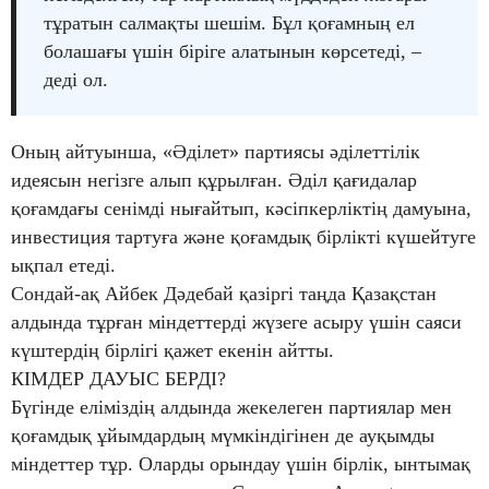
тұратын салмақты шешім. Бұл қоғамның ел
болашағы үшін біріге алатынын көрсетеді, –
деді ол.
Оның айтуынша, «Әділет» партиясы әділеттілік
идеясын негізге алып құрылған. Әділ қағидалар
қоғамдағы сенімді нығайтып, кәсіпкерліктің дамуына,
инвестиция тартуға және қоғамдық бірлікті күшейтуге
ықпал етеді.
Сондай-ақ Айбек Дәдебай қазіргі таңда Қазақстан
алдында тұрған міндеттерді жүзеге асыру үшін саяси
күштердің бірлігі қажет екенін айтты.
КІМДЕР ДАУЫС БЕРДІ?
Бүгінде еліміздің алдында жекелеген партиялар мен
қоғамдық ұйымдардың мүмкіндігінен де ауқымды
міндеттер тұр. Оларды орындау үшін бірлік, ынтымақ