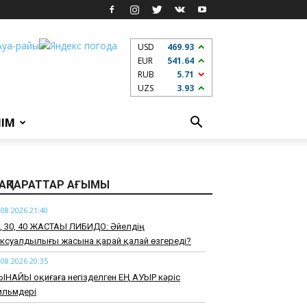
USD
469.93
EUR
541.64
RUB
5.71
UZS
3.93
ЛІМ
АҚПАРАТТАР АҒЫМЫ
.08.2026 21:40
0, 30, 40 ЖАСТАҒЫ ЛИБИДО: Әйелдің
ксуалдылығы жасына қарай қалай өзгереді?
.08.2026 20:35
ЫНАЙЫ оқиғаға негізделген ЕҢ АУЫР кәріс
ильмдері