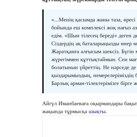
«...Менің қасымда жаны таза, өресі
бойында еш комплексі жоқ нағыз а
едім. «Шын тілесең береді» деген д
Сіздердің ақ баталарыңызды өнер 
Жаратқанға алғысым шексіз. Бүгін
жүрегіммен құттықтаймын. Сен маған
болатынын үйреттің. Не нәрседе де 
қыздарымыздың, немерелеріміздің 
Барлық арман-тілектерімізге бірге ж
Айгүл Иманбаеваға оқырмандары бақыт 
жақында тұрмысқа
шықты.