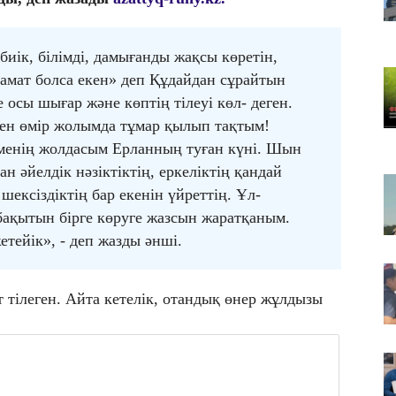
Қа
че
 биік, білімді, дамығанды жақсы көретін,
07
замат болса екен» деп Құдайдан сұрайтын
Ас
т
е осы шығар және көптің тілеуі көл- деген.
мен өмір жолымда тұмар қылып тақтым!
07
​Т
 менің жолдасым Ерланның туған күні. Шын
жо
 әйелдік нәзіктіктің, еркеліктің қандай
шексіздіктің бар екенін үйреттің. Ұл-
бақытын бірге көруге жазсын жаратқаным.
етейік», - деп жазды әнші.
тілеген. Айта кетелік, отандық өнер жұлдызы