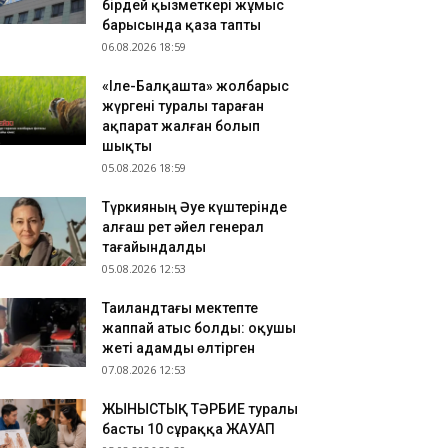
бірдей қызметкері жұмыс
зақстандық ескек есушілер Азия
барысында қаза тапты
мпионатында 4 медаль жеңіп алды
06.08.2026 18:59
.08.2026 17:54
«Іле-Балқашта» жолбарыс
танадан Омбыға әуе рейстері уақытша
жүргені туралы тараған
оқтатылды
ақпарат жалған болып
.08.2026 17:41
шықты
анымал курорттағы қорық қызметкерін
05.08.2026 18:59
лбарыс өлтірді
Түркияның Әуе күштерінде
алғаш рет әйел генерал
тағайындалды
05.08.2026 12:53
Таиландтағы мектепте
жаппай атыс болды: оқушы
жеті адамды өлтірген
07.08.2026 12:53
ЖЫНЫСТЫҚ ТӘРБИЕ туралы
басты 10 сұраққа ЖАУАП