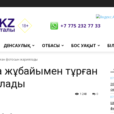
+7 775 232 77 33
ДЕНСАУЛЫҚ
ОТБАСЫ
БОС УАҚЫТ
БІ
рған фотосын жариялады
а жұбайымен тұрған
07
ялады
​2
се
1 248
0
07
​Ш
ф