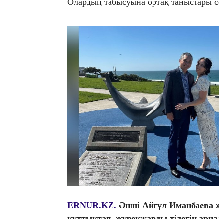
Олардың табысуына ортақ таныстары с
ERNUR.KZ.
Әнші Айгүл Иманбаева ж
құттықтап, жүрекжарды тілегін арн