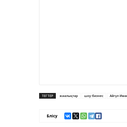
ТЕГТЕР
жаңалықтар
шоу-бизнес
Айгүл Има
Бөлісу