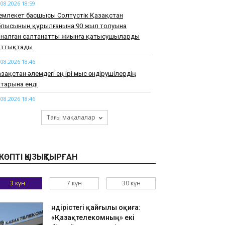
.08.2026 18:59
емлекет басшысы Солтүстік Қазақстан
блысының құрылғанына 90 жыл толуына
рналған салтанатты жиынға қатысушыларды
ұттықтады
.08.2026 18:46
зақстан әлемдегі ең ірі мыс өндірушілердің
тарына енді
.08.2026 18:46
арқұм Нұрай Серікбайдың туыстары
Тағы мақалалар
йыпталушыдан 10 миллиард теңге моральдық
емақы талап етті
.08.2026 18:33
КӨПТІ ҚЫЗЫҚТЫРҒАН
узАРТ» тобының әншісі Кенжебек Жанәбілов
нсақтау бөліміне түсті
3 күн
7 күн
30 күн
.08.2026 18:20
тайдан 2,7 млрд теңгенің тауарын заңсыз
елгендер әшкереленді
Өндірістегі қайғылы оқиға:
«Қазақтелекомның» екі
.08.2026 18:07