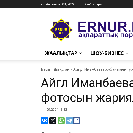
сенбі, тамыз 08, 2026
Сайтқа кіру
Ernur
Press
ЖАҢАЛЫҚТАР
ШОУ-БИЗНЕС
Басы
Қазақстан
Айгүл Иманбаева жұбайымен тұ
Айгүл Иманбаев
фотосын жари
11.09.2024 18:33