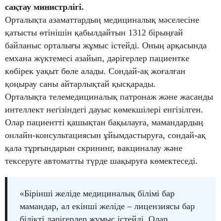
сақтау министрлігі.
Орталықта азаматтардың медициналық мәселесіне
қатысты өтінішін қабылдайтын 1312 бірыңғай
байланыс орталығы жұмыс істейді. Оның арқасында
емхана жүктемесі азайып, дәрігерлер пациентке
көбірек уақыт бөле алады. Сондай-ақ жоғалған
қоңырау саны айтарлықтай қысқарады.
Орталықта телемедициналық патронаж және жасанды
интеллект негізіндегі дауыс көмекшілері енгізілген.
Олар пациентті қашықтан бақылауға, мамандардың
онлайн-консультациясын ұйымдастыруға, сондай-ақ
қала тұрғындарын скрининг, вакциналау және
тексеруге автоматты түрде шақыруға көмектеседі.
«Бірінші желіде медициналық білімі бар
мамандар, ал екінші желіде – лицензиясы бар
білікті дәрігерлер жұмыс істейді. Олар