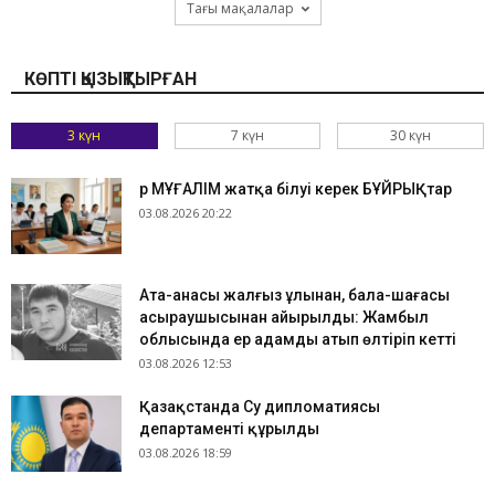
Тағы мақалалар
КӨПТІ ҚЫЗЫҚТЫРҒАН
3 күн
7 күн
30 күн
Әр МҰҒАЛІМ жатқа білуі керек БҰЙРЫҚтар
03.08.2026 20:22
Ата-анасы жалғыз ұлынан, бала-шағасы
асыраушысынан айырылды: Жамбыл
облысында ер адамды атып өлтіріп кетті
03.08.2026 12:53
Қазақстанда Су дипломатиясы
департаменті құрылды
03.08.2026 18:59