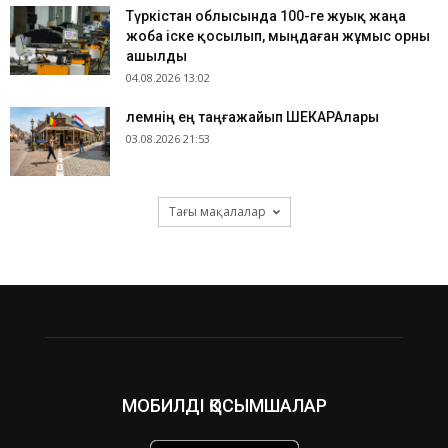
Түркістан облысында 100-ге жуық жаңа
жоба іске қосылып, мыңдаған жұмыс орны
ашылды
04.08.2026 13:02
​Әлемнің ең таңғажайып ШЕКАРАлары
03.08.2026 21:53
Тағы мақалалар
МОБИЛДІ ҚОСЫМШАЛАР