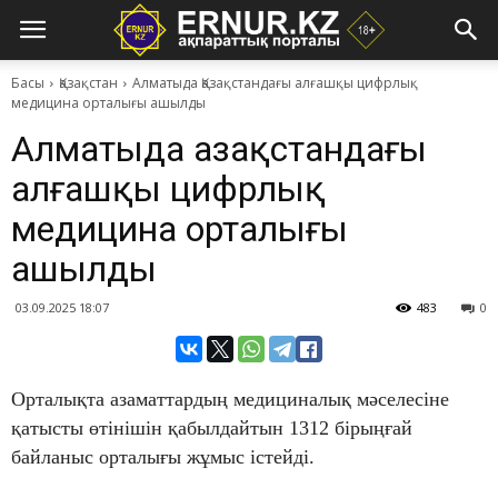
Басы
Қазақстан
Алматыда Қазақстандағы алғашқы цифрлық
медицина орталығы ашылды
Алматыда Қазақстандағы
алғашқы цифрлық
медицина орталығы
ашылды
03.09.2025 18:07
483
0
Орталықта азаматтардың медициналық мәселесіне
қатысты өтінішін қабылдайтын 1312 бірыңғай
байланыс орталығы жұмыс істейді.