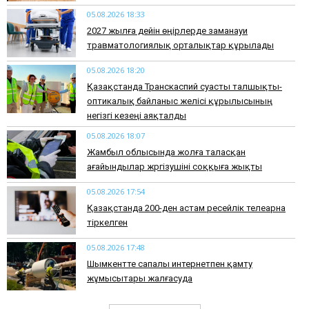
05.08.2026 18:33
2027 жылға дейін өңірлерде заманауи
травматологиялық орталықтар құрылады
05.08.2026 18:20
Қазақстанда Транскаспий суасты талшықты-
оптикалық байланыс желісі құрылысының
негізгі кезеңі аяқталды
05.08.2026 18:07
Жамбыл облысында жолға таласқан
ағайындылар жүргізушіні соққыға жықты
05.08.2026 17:54
Қазақстанда 200-ден астам ресейлік телеарна
тіркелген
05.08.2026 17:48
Шымкентте сапалы интернетпен қамту
жұмысытары жалғасуда