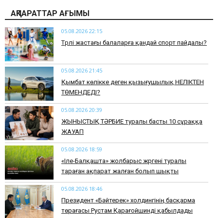
АҚПАРАТТАР АҒЫМЫ
05.08.2026 22:15
​Түрлі жастағы балаларға қандай спорт пайдалы?
05.08.2026 21:45
Қымбат көлікке деген қызығушылық НЕЛІКТЕН
ТӨМЕНДЕДІ?
05.08.2026 20:39
ЖЫНЫСТЫҚ ТӘРБИЕ туралы басты 10 сұраққа
ЖАУАП
05.08.2026 18:59
«Іле-Балқашта» жолбарыс жүргені туралы
тараған ақпарат жалған болып шықты
05.08.2026 18:46
Президент «Бәйтерек» холдингінің басқарма
төрағасы Рустам Қарағойшинді қабылдады