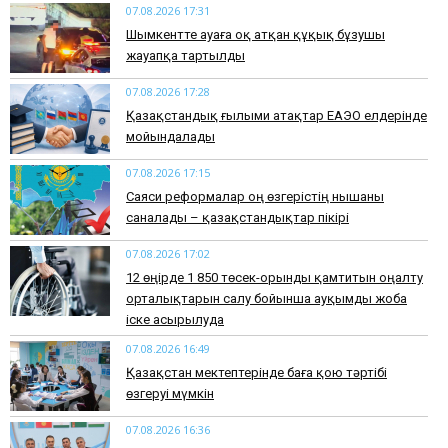
07.08.2026 17:31
Шымкентте ауаға оқ атқан құқық бұзушы
жауапқа тартылды
07.08.2026 17:28
Қазақстандық ғылыми атақтар ЕАЭО елдерінде
мойындалады
07.08.2026 17:15
Саяси реформалар оң өзгерістің нышаны
саналады – қазақстандықтар пікірі
07.08.2026 17:02
12 өңірде 1 850 төсек-орынды қамтитын оңалту
орталықтарын салу бойынша ауқымды жоба
іске асырылуда
07.08.2026 16:49
Қазақстан мектептерінде баға қою тәртібі
өзгеруі мүмкін
07.08.2026 16:36