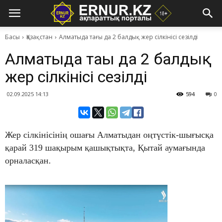
Басы
Қазақстан
​Алматыда тағы да 2 балдық жер сілкінісі сезілді
​Алматыда тағы да 2 балдық
жер сілкінісі сезілді
02.09.2025 14:13
594
0
Жер сілкінісінің ошағы Алматыдан оңтүстік-шығысқа
қарай 319 шақырым қашықтықта, Қытай аумағында
орналасқан.