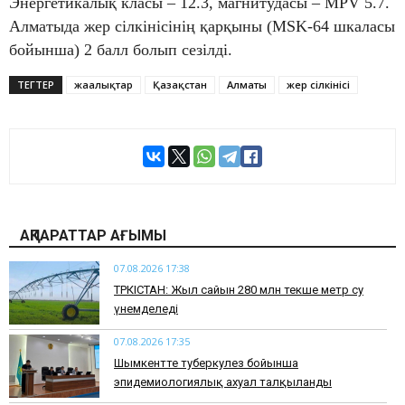
Энергетикалық класы – 12.3, магнитудасы – MPV 5.7.
Алматыда жер сілкінісінің қарқыны (MSK-64 шкаласы
бойынша) 2 балл болып сезілді.
ТЕГТЕР
жаңалықтар
Қазақстан
Алматы
жер сілкінісі
АҚПАРАТТАР АҒЫМЫ
07.08.2026 17:38
ТҮРКІСТАН: Жыл сайын 280 млн текше метр су
үнемделеді
07.08.2026 17:35
​Шымкентте туберкулез бойынша
эпидемиологиялық ахуал талқыланды