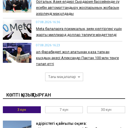
Орталық Азия елдері Сырдария бассейнінде су
есебін автоматтандыру жоспарының жобасын
әзірлеуді мақұлдады
07.08.2026 16:36
Meta балаларға психикалық зиян келтіргені үшін
жарты миллиард доллар төлеуге міндеттелді
07.08.2026 16:23
әл-Фарабидегі жол апатынан қаза тапқан
қыздың әкесі Александр Пактан 100 млн теңге
талап етті
Тағы мақалалар
КӨПТІ ҚЫЗЫҚТЫРҒАН
3 күн
7 күн
30 күн
Өндірістегі қайғылы оқиға: