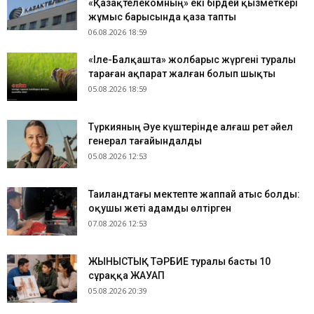
«Қазақтелекомның» екі бірдей қызметкері
жұмыс барысында қаза тапты
06.08.2026 18:59
«Іле-Балқашта» жолбарыс жүргені туралы
тараған ақпарат жалған болып шықты
05.08.2026 18:59
Түркияның Әуе күштерінде алғаш рет әйел
генерал тағайындалды
05.08.2026 12:53
Таиландтағы мектепте жаппай атыс болды:
оқушы жеті адамды өлтірген
07.08.2026 12:53
ЖЫНЫСТЫҚ ТӘРБИЕ туралы басты 10
сұраққа ЖАУАП
05.08.2026 20:39