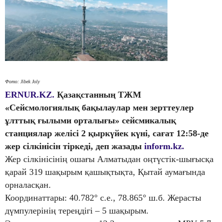
Фото: Jibek Joly
ERNUR.KZ.
Қазақстанның ТЖМ
«Сейсмологиялық бақылаулар мен зерттеулер
ұлттық ғылыми орталығы» сейсмикалық
станциялар желісі 2 қыркүйек күні, сағат 12:58-де
жер сілкінісін тіркеді, деп жазады
inform.kz.
Жер сілкінісінің ошағы Алматыдан оңтүстік-шығысқа
қарай 319 шақырым қашықтықта, Қытай аумағында
орналасқан.
Координаттары: 40.782° с.е., 78.865° ш.б. Жерасты
дүмпулерінің тереңдігі – 5 шақырым.