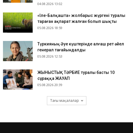
04.08.2026 13:02
«Іле-Балқашта» жолбарыс жүргені туралы
тараған ақпарат жалған болып шықты
05.08.2026 18:59
Түркияның Әуе күштерінде алғаш рет әйел
генерал тағайындалды
05.08.2026 12:53
ЖЫНЫСТЫҚ ТӘРБИЕ туралы басты 10
сұраққа ЖАУАП
05.08.2026 20:39
Тағы мақалалар