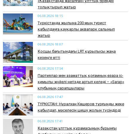
«Қазақстанда жасалған» ұлттық брендін
толықтырып жатыр
06.08.2026 18:15
Түркістанда жылына 200 мың турист
қабылдауға қауқарлы аквапарк салынып
жатыр
06.08.2026 18:07
Қосшы бағытындағы LRT құрылысы жаңа
кезеңге өтті
06.08.2026 17:54
Партиялар мен азаматтық қоғамның өзара іс-
қимылы жүйелі негізде артып келеді – «Sarap»
клубының сарапшылары
06.08.2026 17:47
ТҮРКІСТАН: Нұралхан Көшеров тұрғынды жеке
қабылдап, мәселесін шешу жолын түсіндірді
06.08.2026 17:41
Қазақстан ұлттық құрамасының бұрынғы