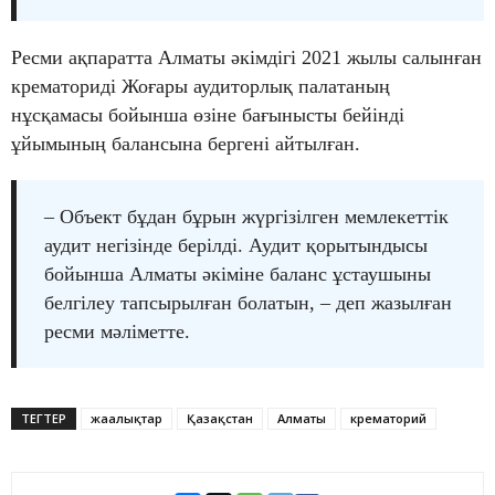
Ресми ақпаратта Алматы әкімдігі 2021 жылы салынған
крематориді Жоғары аудиторлық палатаның
нұсқамасы бойынша өзіне бағынысты бейінді
ұйымының балансына бергені айтылған.
– Объект бұдан бұрын жүргізілген мемлекеттік
аудит негізінде берілді. Аудит қорытындысы
бойынша Алматы әкіміне баланс ұстаушыны
белгілеу тапсырылған болатын, – деп жазылған
ресми мәліметте.
ТЕГТЕР
жаңалықтар
Қазақстан
Алматы
крематорий