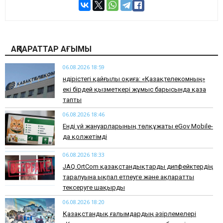
АҚПАРАТТАР АҒЫМЫ
06.08.2026 18:59
Өндірістегі қайғылы оқиға: «Қазақтелекомның»
екі бірдей қызметкері жұмыс барысында қаза
тапты
06.08.2026 18:46
Енді үй жануарларының төлқұжаты eGov Mobile-
да қолжетімді
06.08.2026 18:33
JAQ.OrtCom қазақстандықтарды дипфейктердің
таралуына ықпал етпеуге және ақпаратты
тексеруге шақырды
06.08.2026 18:20
Қазақстандық ғалымдардың әзірлемелері