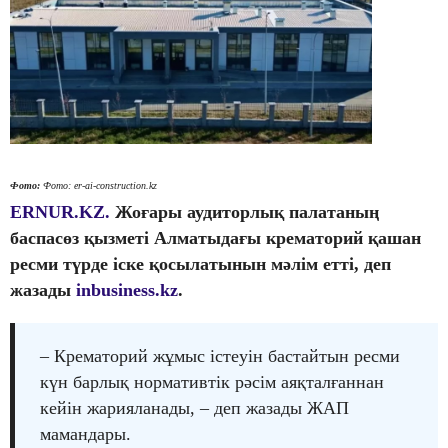
Фото:
Фото: er-ai-construction.kz
ERNUR.KZ.
Жоғары аудиторлық палатаның
баспасөз қызметі Алматыдағы крематорий қашан
ресми түрде іске қосылатынын мәлім етті, деп
жазады
inbusiness.kz
.
– Крематорий жұмыс істеуін бастайтын ресми
күн барлық нормативтік рәсім аяқталғаннан
кейін жарияланады, – деп жазады ЖАП
мамандары.