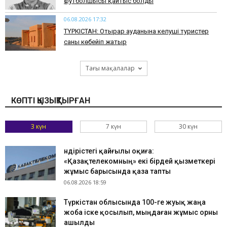
футболшысы қайтыс болды
06.08.2026 17:32
ТҮРКІСТАН: Отырар ауданына келуші туристер
саны көбейіп жатыр
Тағы мақалалар
КӨПТІ ҚЫЗЫҚТЫРҒАН
3 күн
7 күн
30 күн
Өндірістегі қайғылы оқиға:
«Қазақтелекомның» екі бірдей қызметкері
жұмыс барысында қаза тапты
06.08.2026 18:59
Түркістан облысында 100-ге жуық жаңа
жоба іске қосылып, мыңдаған жұмыс орны
ашылды