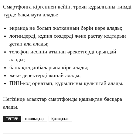
Смартфонға кіргеннен кейін, троян құрылғыны тиімді
түрде бақылауға алады:
экранда не болып жатқанның бәрін көре алады;
логиндерді, құпия сөздерді және растау кодтарын
ұстап ала алады;
телефон иесінің атынан әрекеттерді орындай
алады;
банк қолданбаларына кіре алады;
жеке деректерді жинай алады;
ПИН-код орнатып, құрылғыны құлыптай алады.
Негізінде алаяқтар смартфонды қашықтан басқара
алады.
ТЕГТЕР
жаңалықтар
Қазақстан