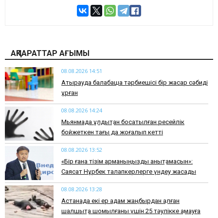
АҚПАРАТТАР АҒЫМЫ
08.08.2026 14:51
Атырауда балабақша тәрбиешісі бір жасар сәбиді
ұрған
08.08.2026 14:24
Мьянмада құлдықтан босатылған ресейлік
бойжеткен тағы да жоғалып кетті
08.08.2026 13:52
«Бір ғана тізім арманыңызды анықтамасын»:
Саясат Нұрбек талапкерлерге үндеу жасады
08.08.2026 13:28
Астанада екі ер адам жаңбырдан қалған
шалшықта шомылғаны үшін 25 тәулікке қамауға