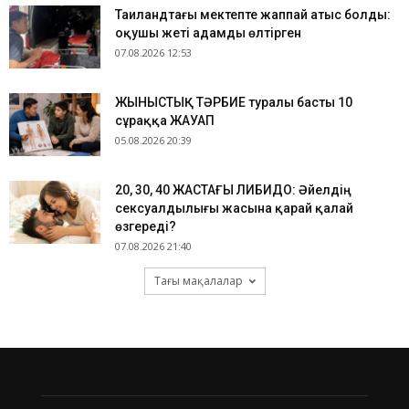
Таиландтағы мектепте жаппай атыс болды:
оқушы жеті адамды өлтірген
07.08.2026 12:53
ЖЫНЫСТЫҚ ТӘРБИЕ туралы басты 10
сұраққа ЖАУАП
05.08.2026 20:39
​20, 30, 40 ЖАСТАҒЫ ЛИБИДО: Әйелдің
сексуалдылығы жасына қарай қалай
өзгереді?
07.08.2026 21:40
Тағы мақалалар