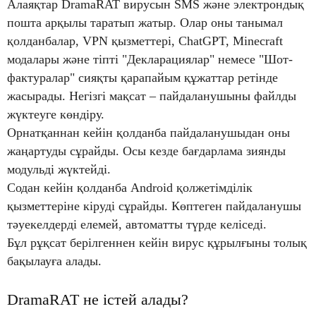
Алаяқтар DramaRAT вирусын SMS және электрондық
пошта арқылы таратып жатыр. Олар оны танымал
қолданбалар, VPN қызметтері, ChatGPT, Minecraft
модалары және тіпті "Декларациялар" немесе "Шот-
фактуралар" сияқты қарапайым құжаттар ретінде
жасырады. Негізгі мақсат – пайдаланушыны файлды
жүктеуге көндіру.
Орнатқаннан кейін қолданба пайдаланушыдан оны
жаңартуды сұрайды. Осы кезде бағдарлама зиянды
модульді жүктейді.
Содан кейін қолданба Android қолжетімділік
қызметтеріне кіруді сұрайды. Көптеген пайдаланушы
тәуекелдерді елемей, автоматты түрде келіседі.
Бұл рұқсат берілгеннен кейін вирус құрылғыны толық
бақылауға алады.
DramaRAT не істей алады?