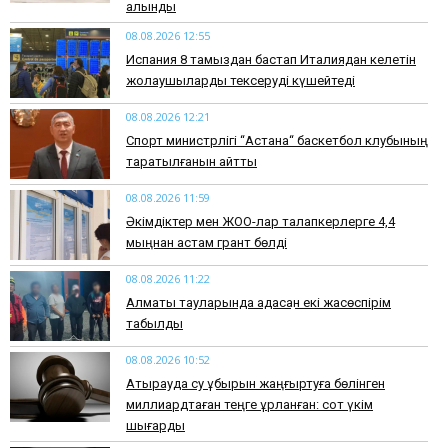
алынды
08.08.2026 12:55
Испания 8 тамыздан бастап Италиядан келетін
жолаушыларды тексеруді күшейтеді
08.08.2026 12:21
Спорт министрлігі “Астана“ баскетбол клубының
таратылғанын айтты
08.08.2026 11:59
Әкімдіктер мен ЖОО-лар талапкерлерге 4,4
мыңнан астам грант бөлді
08.08.2026 11:22
Алматы тауларында адасқан екі жасөспірім
табылды
08.08.2026 10:52
Атырауда су құбырын жаңғыртуға бөлінген
миллиардтаған теңге ұрланған: сот үкім
шығарды