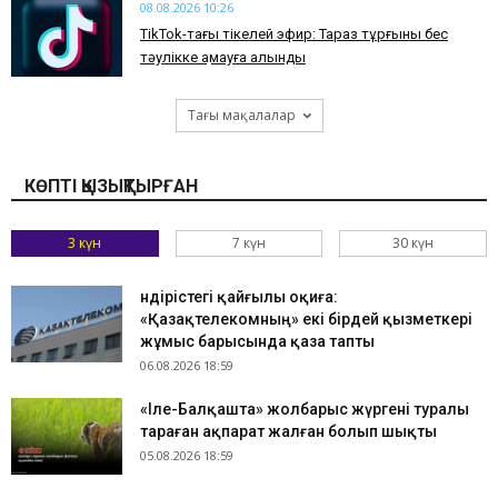
08.08.2026 10:26
TikTok-тағы тікелей эфир: Тараз тұрғыны бес
тәулікке қамауға алынды
Тағы мақалалар
КӨПТІ ҚЫЗЫҚТЫРҒАН
3 күн
7 күн
30 күн
Өндірістегі қайғылы оқиға:
«Қазақтелекомның» екі бірдей қызметкері
жұмыс барысында қаза тапты
06.08.2026 18:59
«Іле-Балқашта» жолбарыс жүргені туралы
тараған ақпарат жалған болып шықты
05.08.2026 18:59