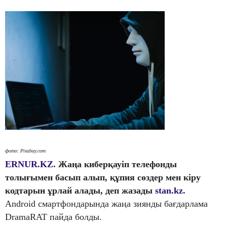
фото: Pixabay.com
ERNUR.KZ.
Жаңа киберқауіп телефонды
толығымен басып алып, құпия сөздер мен кіру
кодтарын ұрлай алады, деп жазады
stan.kz.
Android смартфондарында жаңа зиянды бағдарлама
DramaRAT пайда болды.