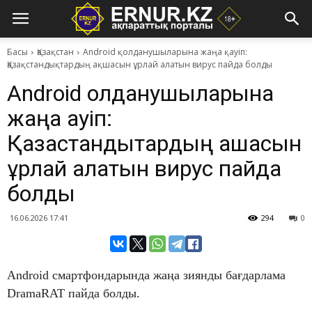
Басы
Қазақстан
Android қолданушыларына жаңа қауіп:
Қазақстандықтардың ақшасын ұрлай алатын вирус пайда болды
Android қолданушыларына
жаңа қауіп:
Қазақстандықтардың ақшасын
ұрлай алатын вирус пайда
болды
16.06.2026 17:41
294
0
Android смартфондарында жаңа зиянды бағдарлама
DramaRAT пайда болды.