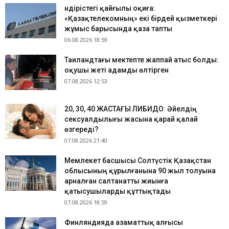
Өндірістегі қайғылы оқиға:
«Қазақтелекомның» екі бірдей қызметкері
жұмыс барысында қаза тапты
06.08.2026 18:59
Таиландтағы мектепте жаппай атыс болды:
оқушы жеті адамды өлтірген
07.08.2026 12:53
​20, 30, 40 ЖАСТАҒЫ ЛИБИДО: Әйелдің
сексуалдылығы жасына қарай қалай
өзгереді?
07.08.2026 21:40
Мемлекет басшысы Солтүстік Қазақстан
облысының құрылғанына 90 жыл толуына
арналған салтанатты жиынға
қатысушыларды құттықтады
07.08.2026 18:59
Финляндияда азаматтық алғысы