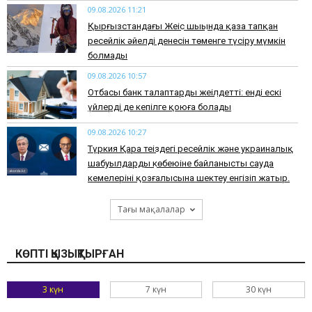
09.08.2026 11:21
Қырғызстандағы Жеңіс шыңында қаза тапқан
ресейлік әйелдің денесін төменге түсіру мүмкін
болмады
09.08.2026 10:57
Отбасы банк талаптарды жеңілдетті: енді ескі
үйлерді де кепілге қоюға болады
09.08.2026 10:27
Түркия Қара теңіздегі ресейлік және украиналық
шабуылдардың көбеюіне байланысты сауда
кемелерінің қозғалысына шектеу енгізіп жатыр.
Тағы мақалалар
КӨПТІ ҚЫЗЫҚТЫРҒАН
3 күн
7 күн
30 күн