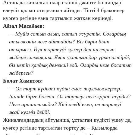
Астанада жиналған олар екінші джипте болғандар
елеусіз қалып отырғанын айтады. Тіпті 4 браконьер
куәгер ретінде ғана тартылып жатқан көрінеді.
Абзал Масабаев:
— Мүйіз сатып алып, сатып жүретін. Солардың
аты-жөнін неге айтпайды? Біз бәрін біліп
отырмыз. Бұл төртеуді куәгер деп шығарып
жібере салмақшы. Яғни ұсталғандар ұрып өлтірді,
біз кетіп қалдық демекші ғой. Оларды неге босатып
жіберген?
Болат Хамитов:
— Ол төрт күдікті күдікі емес тқылмыскерлер.
Ішінде бірге болған. Ол төртеуі неге қарап тұрды?
Неге арашаламады? Кісі өледі екен, ол төртеуі
жай куәміз дейді.
Жиналғандардың айтуынша, ұсталған күдікті үшеу де,
куәгер ретінде тартылған төртеу де – Қызылорда