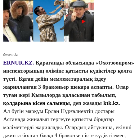
фото:sn.kz.
ERNUR.KZ.
Қарағанды облысында «Охотзоопром»
инспекторының өліміне қатысты күдіктілер қолға
түсті. Бұған дейін мемлекетаралық іздеу
жарияланған 3 браконьер шекара аспапты. Олар
туған жері Қызылорда қаласынан табылып,
қолдарына кісен салынды
, деп жазады
ktk.kz.
Ал бүгін марқұм Ерлан Нұрғалиевтің достары
Астанада жиналып тергеуге қатысты бірқатар
мәліметтерді жариялады. Олардың айтуынша, екінші
джипта болған басқа 4 браконьер істе күдікті емес,