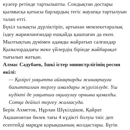
куәгер ретінде тартылыпты. Сондықтан достары
қылмысқа қатысы барлардың тегіс жауапқа тартылуын
талап етті.
Бүкіл халықты дүрліктіріп, артынан мемлекетаралық
іздеу жарияланғандар ешқайда қашпаған да екен.
Мылтықтың дүмімен адамды жайратып салғандар
Қызылордадағы жеке үйлердің бірінде жайбарақат
тығылып жатқан.
Алмас Сәдубаев, Ішкі істер министрлігінің ресми
өкілі:
— Қазіргі уақытта айғақтарды жинақтауға
бағытталған тергеу амалдары жүргізілуде. Үш
күдікті де уақытша оқшаулау орнына қамалды.
Сотқа дейінгі тергеу жалғасуда.
Берік Ахметов, Нұрлан Шүкілдіков, Қайрат
Ақшановтан бөлек тағы 4 күдікті болуы тиіс деп
есептейді марқұм қорықшының жолдастары. Бүгін