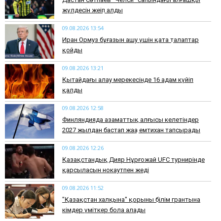
жүлдесін жеңіп алды
09.08.2026 13:54
Иран Ормуз бұғазын ашу үшін қатаң талаптар
қойды
09.08.2026 13:21
Қытайдағы алау мерекесінде 16 адам күйіп
қалды
09.08.2026 12:58
Финляндияда азаматтық алғысы келетіндер
2027 жылдан бастап жаңа емтихан тапсырады
09.08.2026 12:26
Қазақстандық Дияр Нұрғожай UFC турнирінде
қарсыласын нокаутпен жеңді
09.08.2026 11:52
"Қазақстан халқына" қорының білім грантына
кімдер үміткер бола алады