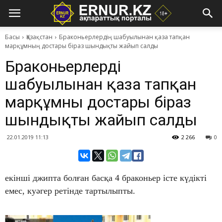
Басы
Қазақстан
​Браконьерлердің шабуылынан қаза тапқан
марқұмның достары біраз шындықты жайып салды
​Браконьерлердің
шабуылынан қаза тапқан
марқұмның достары біраз
шындықты жайып салды
22.01.2019 11:13
2 266
0
екінші джипта болған басқа 4 браконьер істе күдікті
емес, куәгер ретінде тартылыпты.