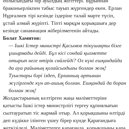
облысындағы бір ауылдың жігіттері. Бұрыннан
браконьерлікпен табыс тауып жүргендер екен. Ерлан
Нұрғалиев тірі кезінде іздеріне талай мәрте түсіп,
ұстай алмай жүріпті. Тіпті марқұм қорықшыға дер
кезінде санавиация жіберілмегенін айтады.
Болат Хамитов:
— Ішкі Істер министрі Қасымов тікүшақты бізге
ұшырмады дейді. Бұл кісі сондай қызметте
отырып неге өтірік сөйлейді? Ол күні ешқандайда
да ауа райының қолайсыздығы болған жоқ!
Туыстары бәрі іздеп, Ерланның артынан
жүгіргенде күн ап-ашық болған. Ешқандай да боран
болған жоқ!
Жолдастарының келтірген жаңа мәліметтеріне
қатысты Ішкі істер министрлігі тергеу құпиялығын
сылтауратып тіс жармай отыр. Ал қорықшыны өлтірді
деп күдікке ілінген үшеу бірер күнде Қарағандыға
жеткізіледі. Мәліметтерге қарағанда, қорықшыны қара