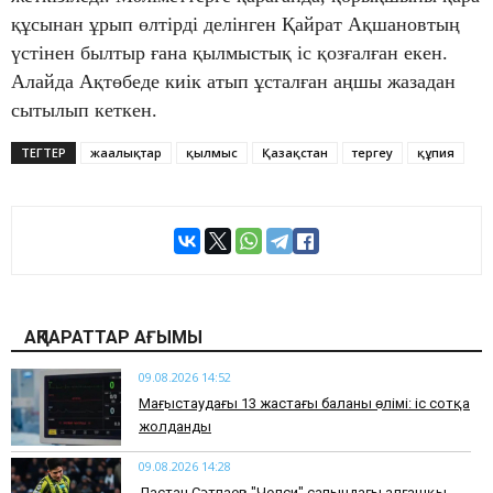
құсынан ұрып өлтірді делінген Қайрат Ақшановтың
үстінен былтыр ғана қылмыстық іс қозғалған екен.
Алайда Ақтөбеде киік атып ұсталған аңшы жазадан
сытылып кеткен.
ТЕГТЕР
жаңалықтар
қылмыс
Қазақстан
тергеу
құпия
АҚПАРАТТАР АҒЫМЫ
09.08.2026 14:52
Маңғыстаудағы 13 жастағы баланың өлімі: іс сотқа
жолданды
09.08.2026 14:28
Дастан Сәтпаев "Челси" сапындағы алғашқы