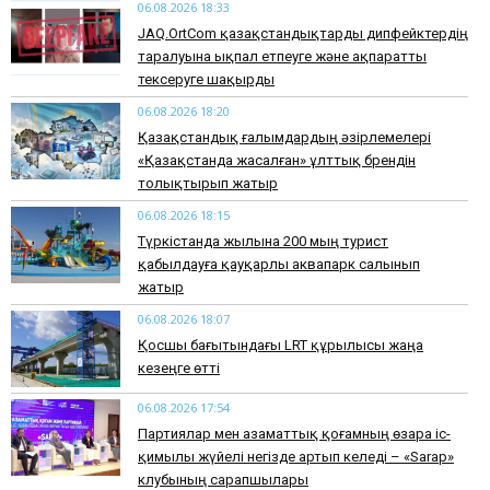
06.08.2026 18:33
JAQ.OrtCom қазақстандықтарды дипфейктердің
таралуына ықпал етпеуге және ақпаратты
тексеруге шақырды
06.08.2026 18:20
Қазақстандық ғалымдардың әзірлемелері
«Қазақстанда жасалған» ұлттық брендін
толықтырып жатыр
06.08.2026 18:15
Түркістанда жылына 200 мың турист
қабылдауға қауқарлы аквапарк салынып
жатыр
06.08.2026 18:07
Қосшы бағытындағы LRT құрылысы жаңа
кезеңге өтті
06.08.2026 17:54
Партиялар мен азаматтық қоғамның өзара іс-
қимылы жүйелі негізде артып келеді – «Sarap»
клубының сарапшылары