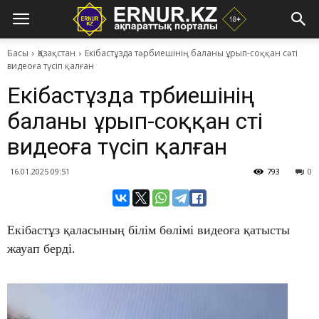
Басы
Қазақстан
Екібастұзда тәрбиешінің баланы ұрып-соққан сәті
видеоға түсіп қалған
Екібастұзда тәрбиешінің
баланы ұрып-соққан сәті
видеоға түсіп қалған
16.01.2025 09:51
793
0
Екібастұз қаласының білім бөлімі видеоға қатысты
жауап берді.