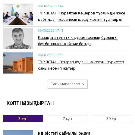
06.08.2026 17:47
ТҮРКІСТАН: Нұралхан Көшеров тұрғынды жеке
қабылдап, мәселесін шешу жолын түсіндірді
06.08.2026 17:41
Қазақстан ұлттық құрамасының бұрынғы
футболшысы қайтыс болды
06.08.2026 17:32
ТҮРКІСТАН: Отырар ауданына келуші туристер
саны көбейіп жатыр
Тағы мақалалар
КӨПТІ ҚЫЗЫҚТЫРҒАН
3 күн
7 күн
30 күн
Өндірістегі қайғылы оқиға: