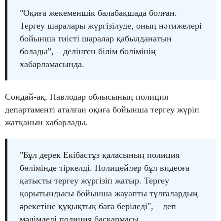
"Оқиға жекеменшік балабақшада болған.
Тергеу шаралары жүргізілуде, оның нәтижелері
бойынша тиісті шаралар қабылданатын
болады”, – делінген білім бөлімінің
хабарламасында.
Сондай-ақ, Павлодар облысының полиция
департаменті аталған оқиға бойынша тергеу жүріп
жатқанын хабарлады.
"Бұл дерек Екібастұз қаласының полиция
бөлімінде тіркелді. Полицейлер бұл видеоға
қатысты тергеу жүргізіп жатыр. Тергеу
қорытындысы бойынша жауапты тұлғалардың
әрекетіне құқықтық баға беріледі", – деп
мәлімдеді полиция басқармасы.