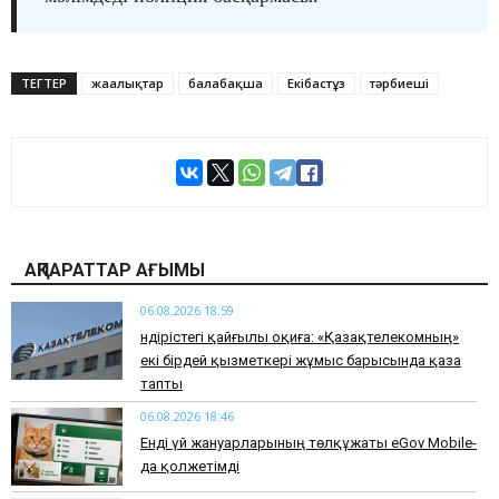
ТЕГТЕР
жаңалықтар
балабақша
Екібастұз
тәрбиеші
АҚПАРАТТАР АҒЫМЫ
06.08.2026 18:59
Өндірістегі қайғылы оқиға: «Қазақтелекомның»
екі бірдей қызметкері жұмыс барысында қаза
тапты
06.08.2026 18:46
Енді үй жануарларының төлқұжаты eGov Mobile-
да қолжетімді