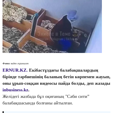
Фото:
видео скриншот
ERNUR.KZ.
Екібастұздағы балабақшалардың
бірінде тәрбиешінің баланың бетін көрпемен жауып,
оны ұрып-соққан видеосы пайда болды, деп жазады
inbusiness.kz
.
Желідегі жазбада бұл оқиғаның "Сәби сити”
балабақшасында болғаны айтылған.