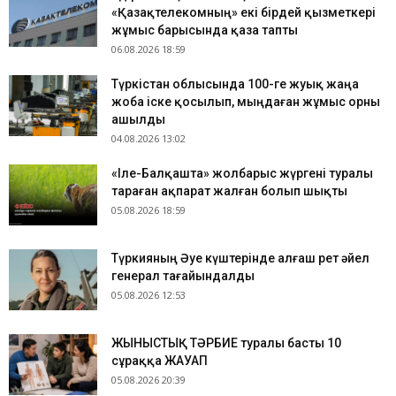
«Қазақтелекомның» екі бірдей қызметкері
жұмыс барысында қаза тапты
06.08.2026 18:59
Түркістан облысында 100-ге жуық жаңа
жоба іске қосылып, мыңдаған жұмыс орны
ашылды
04.08.2026 13:02
«Іле-Балқашта» жолбарыс жүргені туралы
тараған ақпарат жалған болып шықты
05.08.2026 18:59
Түркияның Әуе күштерінде алғаш рет әйел
генерал тағайындалды
05.08.2026 12:53
ЖЫНЫСТЫҚ ТӘРБИЕ туралы басты 10
сұраққа ЖАУАП
05.08.2026 20:39