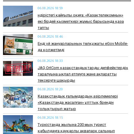
06.08.2026 18:59
Өндірістегі қайғылы оқиға: «Қазақтелекомның»
екі бірдей қызметкері жұмыс барысында қаза
тапты
06.08.2026 18:46
Енді үй жануарларының төлқұжаты eGov Mobile-
да қолжетімді
06.08.2026 18:33
JAQ.OrtCom қазақстандықтарды дипфейктердің
таралуына ықпал етпеуге және ақпаратты
тексеруге шақырды
06.08.2026 18:20
Қазақстандық ғалымдардың әзірлемелері
«Қазақстанда жасалған» ұлттық брендін
толықтырып жатыр
06.08.2026 18:15
Түркістанда жылына 200 мың турист
қабылдауға қауқарлы аквапарк салынып