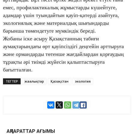
емес, профилактикалық жұмыстарды күшейтуге,
адамдар үшін туындайтын қауіп-қатерді азайтуға,
экологиялық және материалдық шығындарды
барынша төмендетуге мүмкіндік береді.
Жобаны іске асыру Қазақстанның табиғи
аумақтарындағы өрт қауіпсіздігі деңгейін арттыруға
және ормандарды төтенше жағдайлардан қорғаудың
тұрақты әрі тиімді жүйесін қалыптастыруға
бағытталған.
ТЕГТЕР
жаңалықтар
Қазақстан
экология
АҚПАРАТТАР АҒЫМЫ