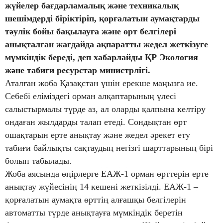
жүйелер бағдарламалық және техникалық
шешімдерді біріктіріп, қорғалатын аумақтарды
тәулік бойы бақылауға және өрт белгілері
анықталған жағдайда ақпаратты жедел жеткізуге
мүмкіндік береді, деп хабарлайды ҚР Экология
және табиғи ресурстар министрлігі.
Аталған жоба Қазақстан үшін ерекше маңызға ие.
Себебі еліміздегі орман алқаптарының үлесі
салыстырмалы түрде аз, ал оларды қалпына келтіру
ондаған жылдарды талап етеді. Сондықтан өрт
ошақтарын ерте анықтау және жедел әрекет ету
табиғи байлықты сақтаудың негізгі шарттарының бірі
болып табылады.
Жоба аясында өңірлерге ЕАЖ-1 орман өрттерін ерте
анықтау жүйесінің 14 кешені жеткізілді. ЕАЖ-1 –
қорғалатын аумақта өрттің алғашқы белгілерін
автоматты түрде анықтауға мүмкіндік беретін