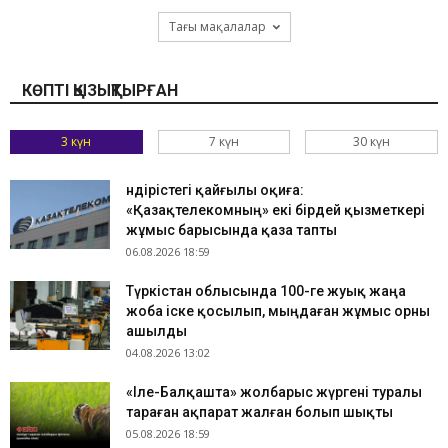
Тағы мақалалар
КӨПТІ ҚЫЗЫҚТЫРҒАН
3 күн
7 күн
30 күн
Өндірістегі қайғылы оқиға:
«Қазақтелекомның» екі бірдей қызметкері
жұмыс барысында қаза тапты
06.08.2026 18:59
Түркістан облысында 100-ге жуық жаңа
жоба іске қосылып, мыңдаған жұмыс орны
ашылды
04.08.2026 13:02
«Іле-Балқашта» жолбарыс жүргені туралы
тараған ақпарат жалған болып шықты
05.08.2026 18:59