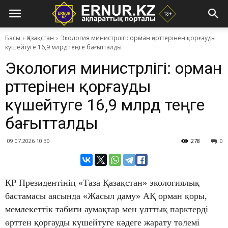
Басы
Қазақстан
Экология министрлігі: орман өрттерінен қорғауды
күшейтуге 16,9 млрд теңге бағытталды
Экология министрлігі: орман
өрттерінен қорғауды
күшейтуге 16,9 млрд теңге
бағытталды
09.07.2026 10:30
278
0
ҚР Президентінің «Таза Қазақстан» экологиялық
бастамасы аясында «Жасыл даму» АҚ орман қоры,
мемлекеттік табиғи аумақтар мен ұлттық парктерді
өрттен қорғауды күшейтуге кәдеге жарату төлемі