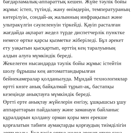
бағдарламалық-аппараттық кешен. Жүйе тәулік бойы
жұмыс істеп, түтінді, жану өнімдерін, температураның
көтерілуін, сондай-ақ жалынның инфрақызыл және
ультракүлгін сәулеленуін тіркейді. Қауіп расталған
жағдайда ақпарат жедел түрде диспетчерлік пунктке
немесе өртке қарсы қызметке жіберіледі. Бұл әрекет
ету уақытын қысқартып, өрттің кең таралуының
алдын алуға мүмкіндік береді.
Жекелеген нысандарда тәулік бойы жұмыс істейтін
шолу бұрышы кең автоматтандырылған
бейнекамералар қолданылуда. Мұндай технологиялар
өртті көзге анық байқалмай тұрып-ақ, бастапқы
кезеңінде анықтауға мүмкіндік береді.
Өртті ерте анықтау жүйелерін енгізу, ұшқышсыз ұшу
аппараттарын пайдалану және заманауи байланыс
құралдарын қолдану орман қоры мен ерекше
қорғалатын табиғи аумақтарды қорғаудың тиімділігін
арттырады. Бұл тәсіл өртке жедел әрекет етуге ғана