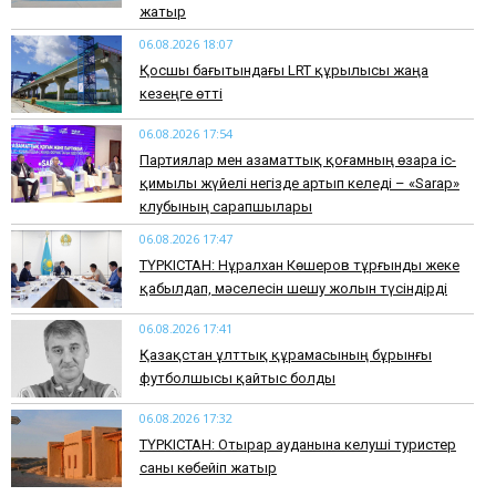
жатыр
06.08.2026 18:07
Қосшы бағытындағы LRT құрылысы жаңа
кезеңге өтті
06.08.2026 17:54
Партиялар мен азаматтық қоғамның өзара іс-
қимылы жүйелі негізде артып келеді – «Sarap»
клубының сарапшылары
06.08.2026 17:47
ТҮРКІСТАН: Нұралхан Көшеров тұрғынды жеке
қабылдап, мәселесін шешу жолын түсіндірді
06.08.2026 17:41
Қазақстан ұлттық құрамасының бұрынғы
футболшысы қайтыс болды
06.08.2026 17:32
ТҮРКІСТАН: Отырар ауданына келуші туристер
саны көбейіп жатыр