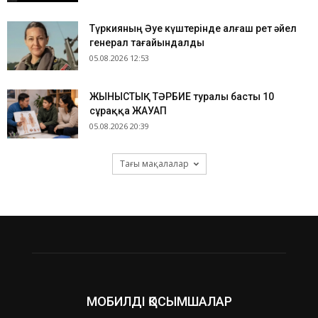
Түркияның Әуе күштерінде алғаш рет әйел
генерал тағайындалды
05.08.2026 12:53
ЖЫНЫСТЫҚ ТӘРБИЕ туралы басты 10
сұраққа ЖАУАП
05.08.2026 20:39
Тағы мақалалар
МОБИЛДІ ҚОСЫМШАЛАР