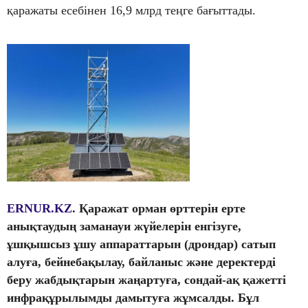
қаражаты есебінен 16,9 млрд теңге бағыттады.
ERNUR.KZ.
Қаражат орман өрттерін ерте
анықтаудың заманауи жүйелерін енгізуге,
ұшқышсыз ұшу аппараттарын (дрондар) сатып
алуға, бейнебақылау, байланыс және деректерді
беру жабдықтарын жаңартуға, сондай-ақ қажетті
инфрақұрылымды дамытуға жұмсалды. Бұл