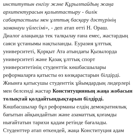
институтын енгізу және Құрылтайдың жаңа
архитектурасын қалыптастыру - билік
сабақтастығы мен ұлттық басқару дәстүрінің
заманауи үйлесімі»,
- деп атап өтті Н. Ораш.
Диалог алаңында тек талқылау ғана емес, жастардың
саяси ұстанымы нақтыланды. Еуразия ұлттық
университеті, Қорқыт Ата атындағы Қызылорда
университеті және Қазақ ұлттық спорт
университетінің студенттік көшбасшылары
реформаларға қатысты өз көзқарастарын білдірді.
Жиынға қатысушы студенттік ұйымдардың лидерлері
мен белсенді жастар
Конституцияның жаңа жобасын
толықтай қолдайтындықтарын білдірді.
Көшбасшылар бұл реформаны елдің демократиялық
бағытын айқындайтын және азаматтық қоғамды
нығайтатын тарихи қадам ретінде бағалады.
Студенттер атап өткендей, жаңа Конституция адам