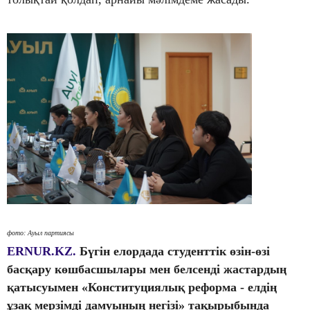
фото: Ауыл партиясы
ERNUR.KZ.
Бүгін елордада студенттік өзін-өзі
басқару көшбасшылары мен белсенді жастардың
қатысуымен «Конституциялық реформа - елдің
ұзақ мерзімді дамуының негізі» тақырыбында