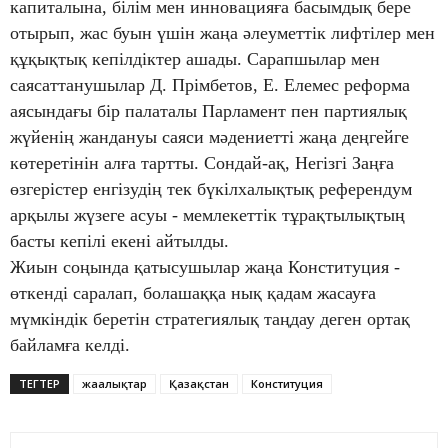
капиталына, білім мен инновацияға басымдық бере
отырып, жас буын үшін жаңа әлеуметтік лифтілер мен
құқықтық кепілдіктер ашады. Сарапшылар мен
саясаттанушылар Д. Прімбетов, Е. Елемес реформа
аясындағы бір палаталы Парламент пен партиялық
жүйенің жандануы саяси мәдениетті жаңа деңгейге
көтеретінін алға тартты. Сондай-ақ, Негізгі Заңға
өзгерістер енгізудің тек бүкілхалықтық референдум
арқылы жүзеге асуы - мемлекеттік тұрақтылықтың
басты кепілі екені айтылды.
Жиын соңында қатысушылар жаңа Конституция -
өткенді саралап, болашаққа нық қадам жасауға
мүмкіндік беретін стратегиялық таңдау деген ортақ
байламға келді.
ТЕГТЕР
жаңалықтар
Қазақстан
Конституция