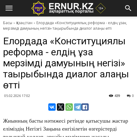
Басы
Қазақстан
Елордада «Конституциялық реформа - елдің ұзақ
мерзімді дамуының негізі» тақырыбында диалог алаңы өтті
Елордада «Конституциялық
реформа - елдің ұзақ
мерзімді дамуының негізі»
тақырыбында диалог алаңы
өтті
05.02.2026 17:02
439
0
Жиынның басты нәтижесі ретінде қатысушы жастар
еліміздің Негізгі Заңына енгізілетін өзгерістерді
толықтай қолдап, арнайы мәлімдеме жасады.