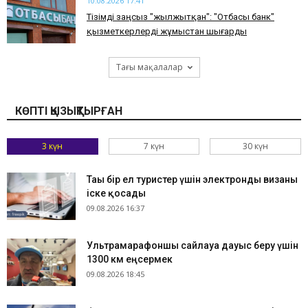
10.08.2026 17:41
Тізімді заңсыз "жылжытқан": "Отбасы банк"
қызметкерлерді жұмыстан шығарды
Тағы мақалалар
КӨПТІ ҚЫЗЫҚТЫРҒАН
3 күн
7 күн
30 күн
Тағы бір ел туристер үшін электронды визаны
іске қосады
09.08.2026 16:37
Ультрамарафоншы сайлауға дауыс беру үшін
1300 км еңсермек
09.08.2026 18:45