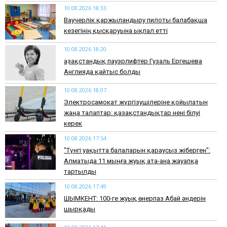
10.08.2026 18:33
Ваучерлік қаржыландыру пилоты балабақша
кезегінің қысқаруына ықпал етті
10.08.2026 18:20
Қазақстандық пауэрлифтер Гузаль Ергешева
Англияда қайтыс болды
10.08.2026 18:07
Электросамокат жүргізушілеріне қойылатын
жаңа талаптар: қазақстандықтар нені білуі
керек
10.08.2026 17:54
"Түнгі уақытта балаларын қараусыз жіберген":
Алматыда 11 мыңға жуық ата-ана жауапқа
тартылды
10.08.2026 17:49
ШЫМКЕНТ: 100-ге жуық өнерпаз Абай әндерін
шырқады