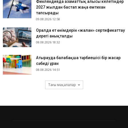
Финляндияда азаматтық алғысы келетіндер
2027 жылдан бастап жаңа емтихан
тапсырады
09.08.2026 12:58
Оралда ет өнімдерін «жалған» сертификаттау
дерегі анықталды
08.08.2026 18:32
Атырауда балабақша тәрбиешісі бір жасар
сәбиді ұрған
08.08.2026 14:51
Тағы мақалалар