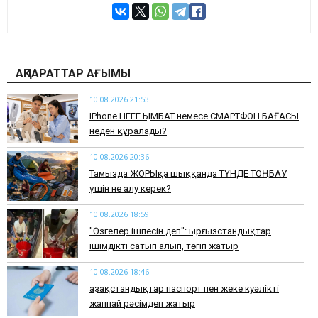
АҚПАРАТТАР АҒЫМЫ
10.08.2026 21:53
IPhone НЕГЕ ҚЫМБАТ немесе СМАРТФОН БАҒАСЫ
неден құралады?
10.08.2026 20:36
​Тамызда ЖОРЫҚқа шыққанда ТҮНДЕ ТОҢБАУ
үшін не алу керек?
10.08.2026 18:59
"Өзгелер ішпесін деп": Қырғызстандықтар
ішімдікті сатып алып, төгіп жатыр
10.08.2026 18:46
Қазақстандықтар паспорт пен жеке куәлікті
жаппай рәсімдеп жатыр