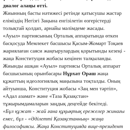
диалог алаңы өтті.
Жиынның басты нәтижесі ретінде қатысушы жастар
еліміздің Негізгі Заңына енгізілетін өзгерістерді
толықтай қолдап, арнайы мәлімдеме жасады.
«Ауыл» партиясының Орталық аппаратында өткен
басқосуда Мемлекет басшысы Қасым-Жомарт Тоқаев
жариялаған саяси жаңғырулардың қорытынды кезеңі -
жаңа Конституция жобасы кеңінен талқыланды.
Жиынды ашқан «Ауыл» партиясы Орталық аппарат
басшысының орынбасары
Нұрхат Ораш
жаңа
құжаттың идеологиялық маңызына тоқталды. Оның
айтуынша, Конституция жобасы «Заң мен тәртіп»,
«Адал азамат» және «Таза Қазақстан»
тұжырымдамаларын заңдық деңгейде бекітеді.
«Бұл құжат - жай ғана құқықтық ережелер жинағы
емес, бұл - «Әділетті Қазақстанның» жаңа
философиясы. Жаңа Конституцияда вице-президент