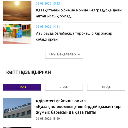
08.08.2026 15:23
Қазақстанның бірнеше өңірінде +43 градусқа дейін
аптап ыстық болады
08.08.2026 14:51
Атырауда балабақша тәрбиешісі бір жасар
сәбиді ұрған
Тағы мақалалар
КӨПТІ ҚЫЗЫҚТЫРҒАН
3 күн
7 күн
30 күн
Өндірістегі қайғылы оқиға:
«Қазақтелекомның» екі бірдей қызметкері
жұмыс барысында қаза тапты
06.08.2026 18:59