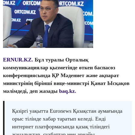
ERNUR.KZ.
Бұл туралы Орталық
коммуникациялар қызметінде өткен баспасөз
конференциясында ҚР Мәдениет және ақпарат
министрінің бірінші вице-министрі Қанат Ысқақов
мәлімдеді, деп жазады
baq.kz.
Қазіргі уақытта Euronews Қазақстан аумағында
орыс тілінде хабар таратып келеді. Енді
интернет платформасында қазақ тіліндегі
жаңалықтар, сұхбаттар мен арнайы