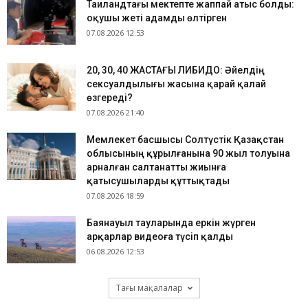
Таиландтағы мектепте жаппай атыс болды:
оқушы жеті адамды өлтірген
07.08.2026 12:53
​20, 30, 40 ЖАСТАҒЫ ЛИБИДО: Әйелдің
сексуалдылығы жасына қарай қалай
өзгереді?
07.08.2026 21:40
Мемлекет басшысы Солтүстік Қазақстан
облысының құрылғанына 90 жыл толуына
арналған салтанатты жиынға
қатысушыларды құттықтады
07.08.2026 18:59
Баянауыл тауларында еркін жүрген
арқарлар видеоға түсіп қалды
06.08.2026 12:53
Тағы мақалалар