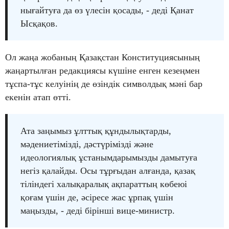
нығайтуға да өз үлесін қосады, - деді Қанат
Ысқақов.
Ол жаңа жобаның Қазақстан Конституциясының
жаңартылған редакциясы күшіне енген кезеңмен
тұспа-тұс келуінің де өзіндік символдық мәні бар
екенін атап өтті.
Ата заңымыз ұлттық құндылықтарды,
мәдениетімізді, дәстүрімізді және
идеологиялық ұстанымдарымызды дамытуға
негіз қалайды. Осы тұрғыдан алғанда, қазақ
тіліндегі халықаралық ақпараттың көбеюі
қоғам үшін де, әсіресе жас ұрпақ үшін
маңызды, - деді бірінші вице-министр.