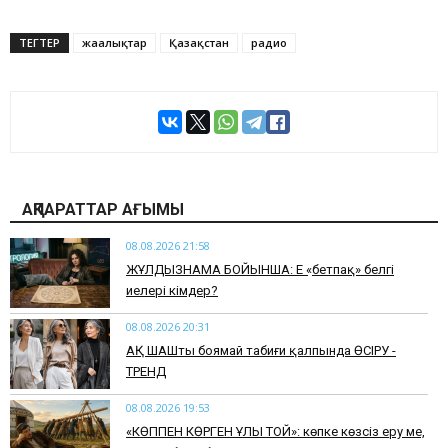
ТЕГТЕР
жаңалықтар
Қазақстан
радио
АҚПАРАТТАР АҒЫМЫ
08.08.2026 21:58
ЖҰЛДЫЗНАМА БОЙЫНША: Ең «бетпақ» белгі
иелері кімдер?
08.08.2026 20:31
АҚ ШАШты боямай табиғи қалпында ӨСІРУ -
ТРЕНД
08.08.2026 19:53
​«КӨППЕН КӨРГЕН ҰЛЫ ТОЙ»: көпке көзсіз еру ме,