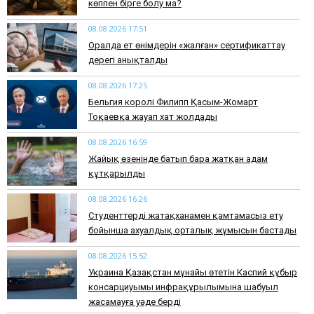
көппен бірге болу ма?
08.08.2026 17:51
Оралда ет өнімдерін «жалған» сертификаттау
дерегі анықталды
08.08.2026 17:25
Бельгия королі Филипп Қасым-Жомарт
Тоқаевқа жауап хат жолдады
08.08.2026 16:59
Жайық өзенінде батып бара жатқан адам
құтқарылды
08.08.2026 16:26
Студенттерді жатақханамен қамтамасыз ету
бойынша ахуалдық орталық жұмысын бастады
08.08.2026 15:52
Украина Қазақстан мұнайы өтетін Каспий құбыр
консарциуымы инфрақұрылымына шабуыл
жасамауға уәде берді