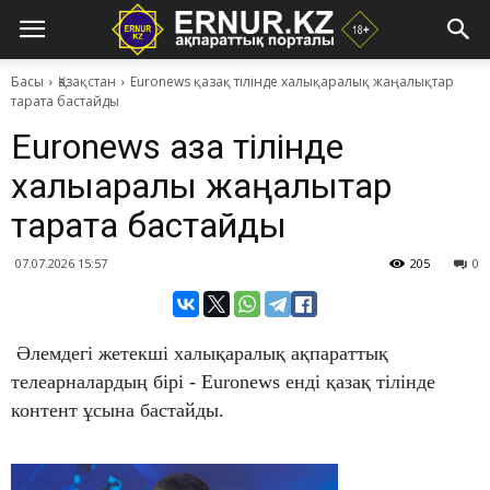
Басы
Қазақстан
Euronews қазақ тілінде халықаралық жаңалықтар
тарата бастайды
Euronews қазақ тілінде
халықаралық жаңалықтар
тарата бастайды
07.07.2026 15:57
205
0
​ ​Әлемдегі жетекші халықаралық ақпараттық
телеарналардың бірі - Euronews енді қазақ тілінде
контент ұсына бастайды.