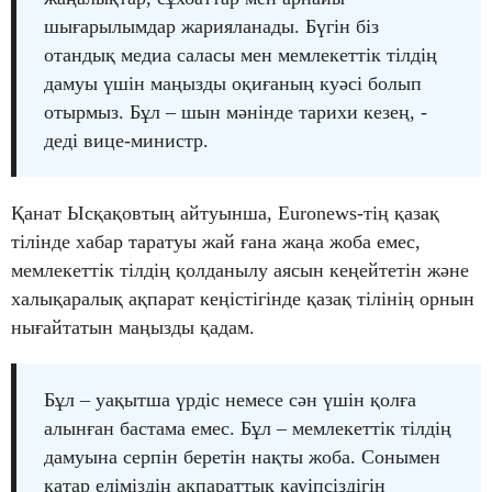
шығарылымдар жарияланады. Бүгін біз
отандық медиа саласы мен мемлекеттік тілдің
дамуы үшін маңызды оқиғаның куәсі болып
отырмыз. Бұл – шын мәнінде тарихи кезең, -
деді вице-министр.
Қанат Ысқақовтың айтуынша, Euronews-тің қазақ
тілінде хабар таратуы жай ғана жаңа жоба емес,
мемлекеттік тілдің қолданылу аясын кеңейтетін және
халықаралық ақпарат кеңістігінде қазақ тілінің орнын
нығайтатын маңызды қадам.
Бұл – уақытша үрдіс немесе сән үшін қолға
алынған бастама емес. Бұл – мемлекеттік тілдің
дамуына серпін беретін нақты жоба. Сонымен
қатар еліміздің ақпараттық қауіпсіздігін