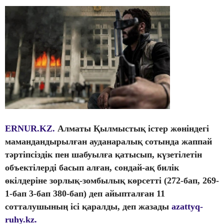
ERNUR.KZ.
Алматы Қылмыстық істер жөніндегі
мамандандырылған ауданаралық сотында жаппай
тәртіпсіздік пен шабуылға қатысып, күзетілетін
объектілерді басып алған, сондай-ақ билік
өкілдеріне зорлық-зомбылық көрсетті (272-бап, 269-
1-бап 3-бап 380-бап) деп айыпталған 11
сотталушының ісі қаралды, деп жазады
azattyq-
ruhy.kz.