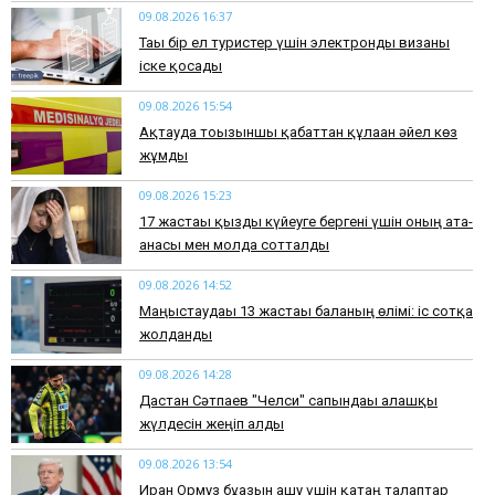
09.08.2026 16:37
Тағы бір ел туристер үшін электронды визаны
іске қосады
09.08.2026 15:54
Ақтауда тоғызыншы қабаттан құлаған әйел көз
жұмды
09.08.2026 15:23
17 жастағы қызды күйеуге бергені үшін оның ата-
анасы мен молда сотталды
09.08.2026 14:52
Маңғыстаудағы 13 жастағы баланың өлімі: іс сотқа
жолданды
09.08.2026 14:28
Дастан Сәтпаев "Челси" сапындағы алғашқы
жүлдесін жеңіп алды
09.08.2026 13:54
Иран Ормуз бұғазын ашу үшін қатаң талаптар