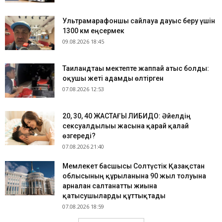
Ультрамарафоншы сайлауға дауыс беру үшін
1300 км еңсермек
09.08.2026 18:45
Таиландтағы мектепте жаппай атыс болды:
оқушы жеті адамды өлтірген
07.08.2026 12:53
​20, 30, 40 ЖАСТАҒЫ ЛИБИДО: Әйелдің
сексуалдылығы жасына қарай қалай
өзгереді?
07.08.2026 21:40
Мемлекет басшысы Солтүстік Қазақстан
облысының құрылғанына 90 жыл толуына
арналған салтанатты жиынға
қатысушыларды құттықтады
07.08.2026 18:59