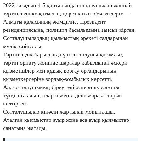
2022 жылдың 4-5 қаңтарында сотталушылар жаппай
тәртіпсіздікке қатысып, қорғалатын объектілерге —
Алматы қаласының әкімдігіне, Президент
резиденциясына, полиция басылымына заңсыз кірген.
Сотталушылардың қылмыстық әрекеті салдарынан
мүлік жойылды.
Тәртіпсіздік барысында үш сотталушы қоғамдық
тәртіп орнату жөнінде шаралар қабылдаған әскери
қызметшілер мен құқық қорғау органдарының
қызметкерлеріне зорлық-зомбылық көрсетті.
Ал, сотталушының біреуі екі әскери курсантты
тұтқынға алып, оларға жеңіл дене жарақаттарын
келтірген.
Сотталушылар кінәсін жартылай мойындады.
Аталған қылмыстар ауыр және аса ауыр қылмыстар
санатына жатады.