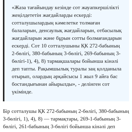
«Жаза тағайындау кезінде сот жауапкершілікті
жеңілдететін жағдайларды ескерді:
сотталушылардың кәмелетке толмаған
балаларын, денсаулық жағдайларын, отбасылық
жағдайларын және бұрын сотты болмағандарын
ескерді. Сот 10 сотталушыны ҚК 272-бабының
2-бөлігі, 380-бабының 3-бөлігі, 269-бабының 3-
бөлігі-1), 4), 8) тармақшалары бойынша кінәлі
деп тапты. Рақымшылық туралы заң қолданыла
отырып, олардың әрқайсысы 1 жыл 9 айға бас
бостандығынан айырылды», - делінген сот
үкімінде.
Бір сотталушы ҚК 272-бабының 2-бөлігі, 380-бабының
3-бөлігі, 1), 4), 8) — тармақтары, 269-1-бабының 3-
бөлігі, 261-бабының 3-бөлігі бойынша кінәлі деп