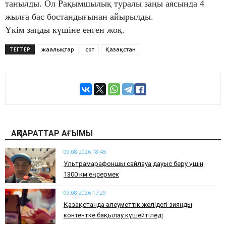
танылды. Ол Рақымшылық туралы заңы аясында 4
жылға бас бостандығынан айырылды.
Үкім заңды күшіне енген жоқ.
ТЕГТЕР
жаңалықтар
сот
Қазақстан
АҚПАРАТТАР АҒЫМЫ
09.08.2026 18:45
Ультрамарафоншы сайлауға дауыс беру үшін
1300 км еңсермек
09.08.2026 17:29
Қазақстанда әлеуметтік желідегі зиянды
контентке бақылау күшейтіледі