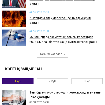
қойды
09.08.2026 13:21
Қытайдағы алау мерекесінде 16 адам күйіп
қалды
09.08.2026 12:58
Финляндияда азаматтық алғысы келетіндер
2027 жылдан бастап жаңа емтихан тапсырады
Тағы мақалалар
КӨПТІ ҚЫЗЫҚТЫРҒАН
3 күн
7 күн
30 күн
Тағы бір ел туристер үшін электронды визаны
іске қосады
09.08.2026 16:37