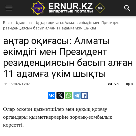
Басы
Қазақстан
Қаңтар оқиғасы: Алматы әкімдігі мен Президент
резиденциясын басып алған 11 адамға үкім шықты
Қаңтар оқиғасы: Алматы
әкімдігі мен Президент
резиденциясын басып алған
11 адамға үкім шықты
11.06.2024 17:02
589
0
Олар әскери қызметшілер мен құқық қорғау
органдары қызметкерлеріне зорлық-зомбылық
көрсетті.