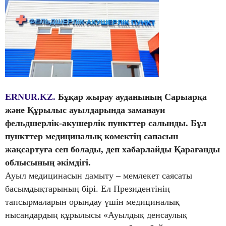
ERNUR.KZ.
Бұқар жырау ауданының Сарыарқа
және Құрылыс ауылдарында заманауи
фельдшерлік-акушерлік пункттер салынды. Бұл
пункттер медициналық көмектің сапасын
жақсартуға сеп болады, деп хабарлайды Қарағанды
облысының әкімдігі.
Ауыл медицинасын дамыту – мемлекет саясаты
басымдықтарының бірі. Ел Президентінің
тапсырмаларын орындау үшін медициналық
нысандардың құрылысы «Ауылдық денсаулық