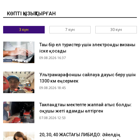
КӨПТІ ҚЫЗЫҚТЫРҒАН
3 күн
7 күн
30 күн
Тағы бір ел туристер үшін электронды визаны
іске қосады
09.08.2026 16:37
Ультрамарафоншы сайлауға дауыс беру үшін
1300 км еңсермек
09.08.2026 18:45
Таиландтағы мектепте жаппай атыс болды:
оқушы жеті адамды өлтірген
07.08.2026 12:53
​20, 30, 40 ЖАСТАҒЫ ЛИБИДО: Әйелдің