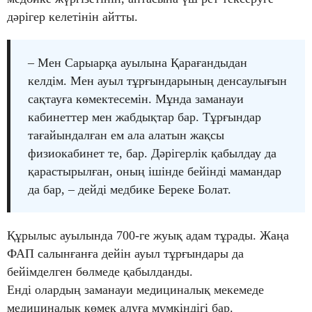
дәрігер келетінін айтты.
– Мен Сарыарқа ауылына Қарағандыдан
келдім. Мен ауыл тұрғындарының денсаулығын
сақтауға көмектесемін. Мұнда заманауи
кабинеттер мен жабдықтар бар. Тұрғындар
тағайындалған ем ала алатын жақсы
физиокабинет те, бар. Дәрігерлік қабылдау да
қарастырылған, оның ішінде бейінді мамандар
да бар, – дейді медбике Береке Болат.
Құрылыс ауылында 700-ге жуық адам тұрады. Жаңа
ФАП салынғанға дейін ауыл тұрғындары да
бейімделген бөлмеде қабылданды.
Енді олардың заманауи медициналық мекемеде
медициналық көмек алуға мүмкіндігі бар.