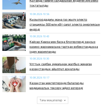
Қытайда тайфун салдарынан жүздеген әуе рейсі
тоқтатылды
10.08.2026 10:56
Қызылордадағы жаңа газ жылу электр
станциясы 500 млн кВт·сағат электр энергиясын
өндірді
10.08.2026 10:43
Қайсар Қамза мен басқа блогерлерді заңсыз
казино жарнамасына тартқан өзбекстандыққа
іздеу жарияланды
10.08.2026 10:30
Ұлттық саябақ аумағынан жалбыз жинаған
қазақстандық айыппұл арқалады
10.08.2026 10:17
Қазақстан мектептерінде балаларды
медициналық тексеру жүйесі өзгереді
Тағы мақалалар