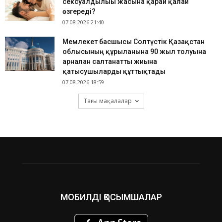
сексуалдылығы жасына қарай қалай
өзгереді?
07.08.2026 21:40
Мемлекет басшысы Солтүстік Қазақстан
облысының құрылғанына 90 жыл толуына
арналған салтанатты жиынға
қатысушыларды құттықтады
07.08.2026 18:59
Тағы мақалалар
МОБИЛДІ ҚОСЫМШАЛАР