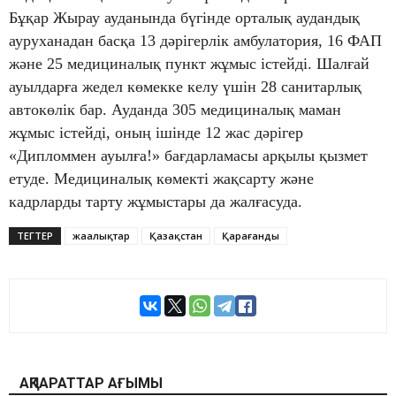
Бұқар Жырау ауданында бүгінде орталық аудандық
ауруханадан басқа 13 дәрігерлік амбулатория, 16 ФАП
және 25 медициналық пункт жұмыс істейді. Шалғай
ауылдарға жедел көмекке келу үшін 28 санитарлық
автокөлік бар. Ауданда 305 медициналық маман
жұмыс істейді, оның ішінде 12 жас дәрігер
«Дипломмен ауылға!» бағдарламасы арқылы қызмет
етуде. Медициналық көмекті жақсарту және
кадрларды тарту жұмыстары да жалғасуда.
ТЕГТЕР
жаңалықтар
Қазақстан
Қарағанды
АҚПАРАТТАР АҒЫМЫ