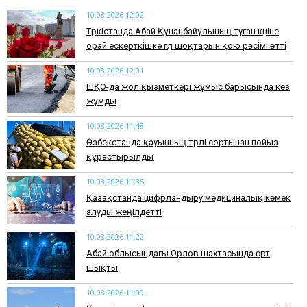
10.08.2026 12:02
Түркістанда Абай Құнанбайұлының туған күніне
орай ескерткішке гүл шоқтарын қою рәсімі өтті
10.08.2026 12:01
ШҚО-да жол қызметкері жұмыс барысында көз
жұмды
10.08.2026 11:48
Өзбекстанда қауынның түрлі сортынан пойыз
құрастырылды
10.08.2026 11:35
Қазақстанда цифрландыру медициналық көмек
алуды жеңілдетті
10.08.2026 11:22
Абай облысындағы Орлов шахтасында өрт
шықты
10.08.2026 11:09