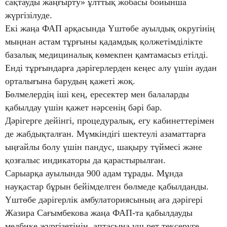
сақтауды жаңғырту» ұлттық жобасы бойынша
жүргізілуде.
Екі жаңа ФАП арқасында Үштөбе ауылдық округінің
мыңнан астам тұрғыны қадамдық қолжетімділікте
базалық медициналық көмекпен қамтамасыз етілді.
Енді тұрғындарға дәрігерлерден кеңес алу үшін аудан
орталығына барудың қажеті жоқ.
Бөлмелердің іші кең, ересектер мен балаларды
қабылдау үшін қажет нәрсенің бәрі бар.
Дәрігерге дейінгі, процедуралық, егу кабинеттерімен
де жабдықталған. Мүмкіндігі шектеулі азаматтарға
ыңғайлы болу үшін пандус, шақыру түймесі және
қозғалыс индикаторы да қарастырылған.
Сарыарқа ауылында 900 адам тұрады. Мұнда
науқастар бұрын бейімделген бөлмеде қабылданды.
Үштөбе дәрігерлік амбулаториясының аға дәрігері
Жазира Сағымбекова жаңа ФАП-та қабылдауды
медбике жүргізетінін, аптасына үш рет тексеруге