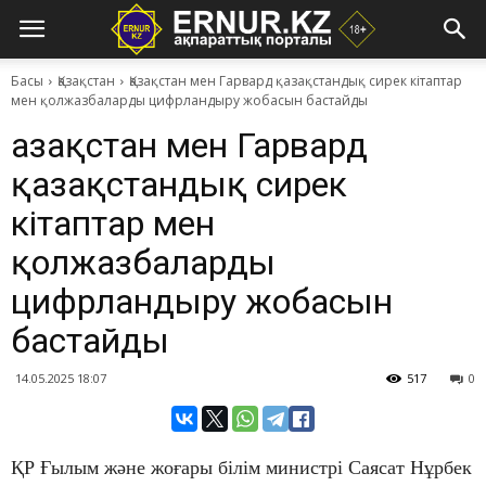
Басы
Қазақстан
Қазақстан мен Гарвард қазақстандық сирек кітаптар
мен қолжазбаларды цифрландыру жобасын бастайды
Қазақстан мен Гарвард
қазақстандық сирек
кітаптар мен
қолжазбаларды
цифрландыру жобасын
бастайды
14.05.2025 18:07
517
0
ҚР Ғылым және жоғары білім министрі Саясат Нұрбек