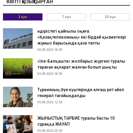
КӨПТІ ҚЫЗЫҚТЫРҒАН
3 күн
7 күн
30 күн
Өндірістегі қайғылы оқиға:
«Қазақтелекомның» екі бірдей қызметкері
жұмыс барысында қаза тапты
06.08.2026 18:59
«Іле-Балқашта» жолбарыс жүргені туралы
тараған ақпарат жалған болып шықты
05.08.2026 18:59
Түркияның Әуе күштерінде алғаш рет әйел
генерал тағайындалды
05.08.2026 12:53
ЖЫНЫСТЫҚ ТӘРБИЕ туралы басты 10
сұраққа ЖАУАП
05.08.2026 20:39