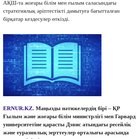
АҚШ-та жоғары білім мен ғылым саласындағы
стратегиялық әріптестікті дамытуға бағытталған
бірқатар кездесулер өткізді.
ERNUR.KZ.
Маңызды нәтижелердің бірі – ҚР
Ғылым және жоғары білім министрлігі мен Гарвард
университетіне қарасты Дэвис атындағы ресейлік
және еуразиялық зерттеулер орталығы арасында