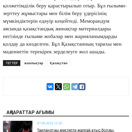
қолжетімділік беру қарастырылып отыр. Бұл ғылыми-
зерттеу жұмыстары мен білім беру үдерісінің
мүмкіндіктерін едәуір кеңейтеді. Меморандум
аясында қазақстандық жинақтар материалдары
негізінде ғылыми жобалар мен жарияланымдарды
қолдау да көзделген. Бұл Қазақстанның тарихы мен
мәдениетін тереңірек зерделеуге жол ашады.
ТЕГТЕР
жаңалықтар
Қазақстан
АҚПАРАТТАР АҒЫМЫ
07.08.2026 12:53
Таиландтағы мектепте жаппай атыс болды: