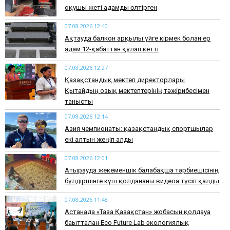
оқушы жеті адамды өлтірген
07.08.2026 12:40
Ақтауда балкон арқылы үйге кірмек болған ер
адам 12-қабаттан құлап кетті
07.08.2026 12:27
Қазақстандық мектеп директорлары
Қытайдың озық мектептерінің тәжірибесімен
танысты
07.08.2026 12:14
Азия чемпионаты: қазақстандық спортшылар
екі алтын жеңіп алды
07.08.2026 12:01
Атырауда жекеменшік балабақша тәрбиешісінің
бүлдіршінге күш қолданғаны видеоға түсіп қалды
07.08.2026 11:48
Астанада «Таза Қазақстан» жобасын қолдауға
бағытталған Eco Future Lab экологиялық