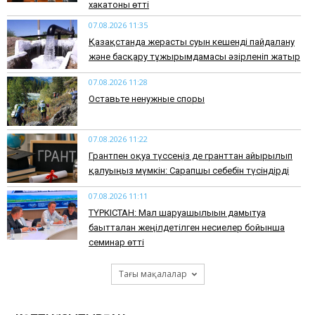
хакатоны өтті
07.08.2026 11:35
Қазақстанда жерасты суын кешенді пайдалану
және басқару тұжырымдамасы әзірленіп жатыр
07.08.2026 11:28
Оставьте ненужные споры
07.08.2026 11:22
Грантпен оқуға түссеңіз де гранттан айырылып
қалуыңыз мүмкін: Сарапшы себебін түсіндірді
07.08.2026 11:11
ТҮРКІСТАН: Мал шаруашылығын дамытуға
бағытталған жеңілдетілген несиелер бойынша
семинар өтті
Тағы мақалалар