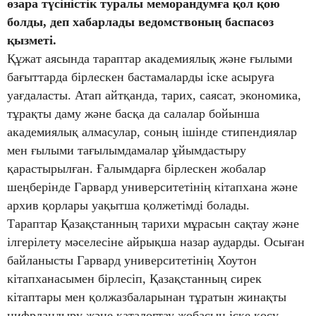
өзара түсіністік туралы меморандумға қол қою
болды, деп хабарлады ведомствоның баспасөз
қызметі.
Құжат аясында тараптар академиялық және ғылыми
бағыттарда бірлескен бастамаларды іске асыруға
уағдаласты. Атап айтқанда, тарих, саясат, экономика,
тұрақты даму және басқа да салалар бойынша
академиялық алмасулар, соның ішінде стипендиялар
мен ғылыми тағылымдамалар ұйымдастыру
қарастырылған. Ғалымдарға бірлескен жобалар
шеңберінде Гарвард университетінің кітапхана және
архив қорлары уақытша қолжетімді болады.
Тараптар Қазақстанның тарихи мұрасын сақтау және
ілгерілету мәселесіне айрықша назар аударды. Осыған
байланысты Гарвард университетінің Хоутон
кітапханасымен бірлесіп, Қазақстанның сирек
кітаптары мен қолжазбаларынан тұратын жинақты
цифрландыру және каталогтау жобасын іске қосу