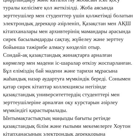
туралы келісімге қол жеткізілді. Жоба аясында
зерттеушілер мен студенттер үшін қолжетімді болатын
электрондық дерекқор әзірленіп, Қазақстан мен АҚШ
кітапханалары мен архивтерінің мамандары арасында
сирек басылымдарды сақтау, жүйелеу және зерттеу
бойынша тәжірибе алмасу көзделіп отыр.
Сондай-ақ қазақстандық жинақтарға арналған
көрмелер мен мәдени іс-шаралар өткізу жоспарланған.
Бұл еліміздің бай мәдени және тарихи мұрасына
жаһандық назар аудартуға мүмкіндік береді. Сонымен
қатар сирек кітаптар коллекциясы негізінде
қазақстандық университеттердің студенттері мен
зерттеушілеріне арналған оқу курстарын әзірлеу
мүмкіндігі қарастырылады.
Ынтымақтастықтың маңызды бағыты ретінде
қазақстандық білім және ғылыми мекемелерге Хоутон
кітапханасының электрондық дерекқорына