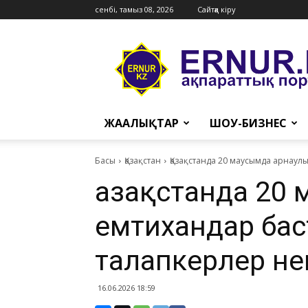
сенбі, тамыз 08, 2026
Сайтқа кіру
Ernur
Press
ЖАҢАЛЫҚТАР
ШОУ-БИЗНЕС
Басы
Қазақстан
Қазақстанда 20 маусымда арнаулы
Қазақстанда 20
емтихандар бас
талапкерлер нен
16.06.2026 18:59