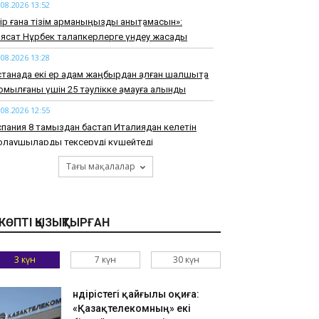
.08.2026 13:52
ір ғана тізім арманыңызды анықтамасын»:
ясат Нұрбек талапкерлерге үндеу жасады
.08.2026 13:28
танада екі ер адам жаңбырдан қалған шалшықта
мылғаны үшін 25 тәулікке қамауға алынды
.08.2026 12:55
пания 8 тамыздан бастап Италиядан келетін
олаушыларды тексеруді күшейтеді
.08.2026 12:21
Тағы мақалалар
орт министрлігі “Астана“ баскетбол клубының
аратылғанын айтты
.08.2026 11:59
КӨПТІ ҚЫЗЫҚТЫРҒАН
імдіктер мен ЖОО-лар талапкерлерге 4,4
ңнан астам грант бөлді
3 күн
7 күн
30 күн
.08.2026 11:22
маты тауларында адасқан екі жасөспірім
Өндірістегі қайғылы оқиға:
абылды
«Қазақтелекомның» екі