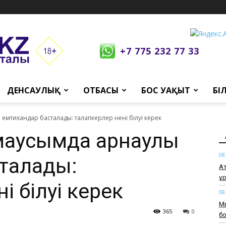
+7 775 232 77 33
ДЕНСАУЛЫҚ
ОТБАСЫ
БОС УАҚЫТ
БІ
 емтихандар басталады: талапкерлер нені білуі керек
 маусымда арнаулы
08
талады:
Ат
ұр
і білуі керек
08
Мь
365
0
бо