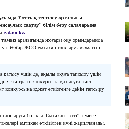
08
Ат
ми
аусымда Ұлттық тестілеу орталығы
08
нсаулық сақтау" білім беру салаларына
Ti
ды
zakon.kz.
тә
 тамыз
аралығында жоғары оқу орындарында
іледі. Әрбір ЖОО емтихан тапсыру форматын
а қатысу үшін де, ақылы оқуға тапсыру үшін
ді, яғни грант конкурсына қатысуға ниет
нт конкурсына құжат өткізгенге дейін тапсыру
тапсыруға болады. Емтихан "өтті" немесе
тижелері емтихан өткізілген күні жарияланады.