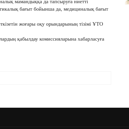
налық мамандыққа да тапсыруға ниетті
огикалық бағыт бойынша да, медициналық бағыт
ткізетін жоғары оқу орындарының тізімі ҰТО
ардың қабылдау комиссияларына хабарласуға