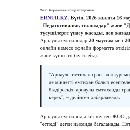
Фото: Национальный центр тестирования
ERNUR.KZ.
Бүгін, 2026 жылғы 16 м
"Педагогикалық ғылымдар" және "Де
түсушілерге үндеу жасады, деп жаза
Арнаулы емтихандар
20 маусым
мен
20
онлайн немесе офлайн форматта өткіз
және күнін өзі белгілейді.
"Арнаулы емтихан грант конкурсын
де міндетті емтихан болып есептеле
білдірсеңіз, арнаулы емтиханды гра
керек", – делінген хабарламада.
Арнаулы емтиханды кез-келген ЖОО-да 
"өтпеді" деген нысанда бағаланады. Нә