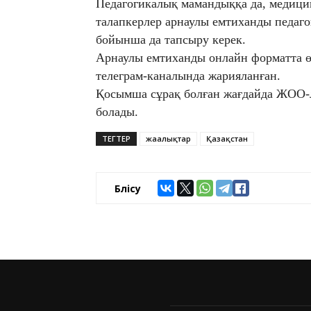
Педагогикалық мамандыққа да, медици
талапкерлер арнаулы емтиханды педаг
бойынша да тапсыру керек.
Арнаулы емтиханды онлайн форматта ө
телеграм-каналында жарияланған.
Қосымша сұрақ болған жағдайда ЖОО-л
болады.
ТЕГТЕР
жаңалықтар
Қазақстан
Бөлісу