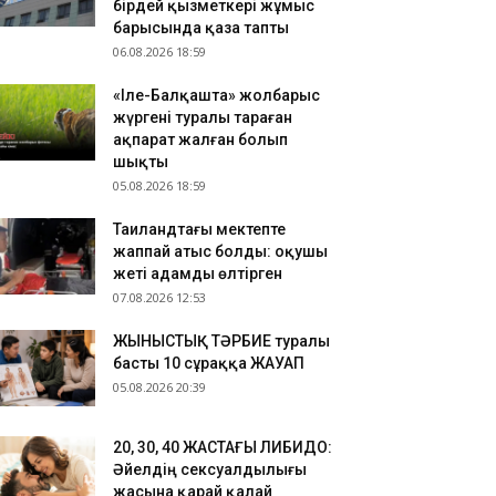
.08.2026 10:52
бірдей қызметкері жұмыс
барысында қаза тапты
ырауда су құбырын жаңғыртуға бөлінген
06.08.2026 18:59
ллиардтаған теңге ұрланған: сот үкім шығарды
.08.2026 10:26
«Іле-Балқашта» жолбарыс
kTok-тағы тікелей эфир: Тараз тұрғыны бес
жүргені туралы тараған
улікке қамауға алынды
ақпарат жалған болып
шықты
05.08.2026 18:59
Таиландтағы мектепте
жаппай атыс болды: оқушы
жеті адамды өлтірген
07.08.2026 12:53
ЖЫНЫСТЫҚ ТӘРБИЕ туралы
басты 10 сұраққа ЖАУАП
05.08.2026 20:39
​20, 30, 40 ЖАСТАҒЫ ЛИБИДО:
Әйелдің сексуалдылығы
жасына қарай қалай