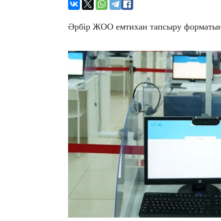
Әрбір ЖОО емтихан тапсыру форматын ж