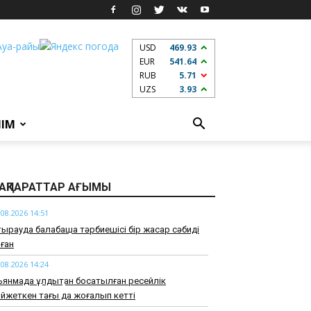
USD
469.93
EUR
541.64
RUB
5.71
UZS
3.93
ЛІМ
АҚПАРАТТАР АҒЫМЫ
.08.2026 14:51
ырауда балабақша тәрбиешісі бір жасар сәбиді
ған
.08.2026 14:24
янмада құлдықтан босатылған ресейлік
йжеткен тағы да жоғалып кетті