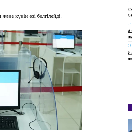
08
«Б
Са
әне күнін өзі белгілейді.
08
Ас
шо
08
Ис
ж
08
Сп
т
08
Әк
мы
08
Ал
т