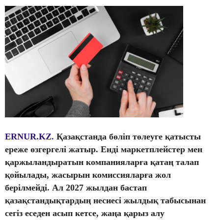
ERNUR.KZ.
Қазақстанда бөліп төлеуге қатысты
ереже өзгергелі жатыр. Енді маркетплейстер мен
қаржыландыратын компанияларға қатаң талап
қойылады, жасырын комиссияларға жол
берілмейді. Ал 2027 жылдан бастап
қазақстандықтардың несиесі жылдық табысынан
сегіз еседен асып кетсе, жаңа қарыз алу