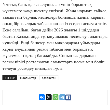
Ұлттық банк қарыз алушылар үшін борыштық
жүктемеге жаңа шектеу енгізеді. Жаңа нормаға сәйкес,
азаматтың барлық несиелері бойынша жалпы қарызы
оның бір жылдық табысынан сегіз еседен аспауға тиіс.
Еске салайық, бұған дейін 2026 жылғы 1 шілдеден
бастап Қазақстанда тұтынушылық несиелеу талаптары
күшейді. Енді банктер мен микроқаржы ұйымдары
қарыз алушының ресми табысы мен борыштық
жүктемесін қатаң бағалайды. Соның салдарынан
ресми кірісі расталмаған азаматтарға несие мен бөліп
төлеуді рәсімдеу қиындай түсті.
ТЕГТЕР
жаңалықтар
Қазақстан