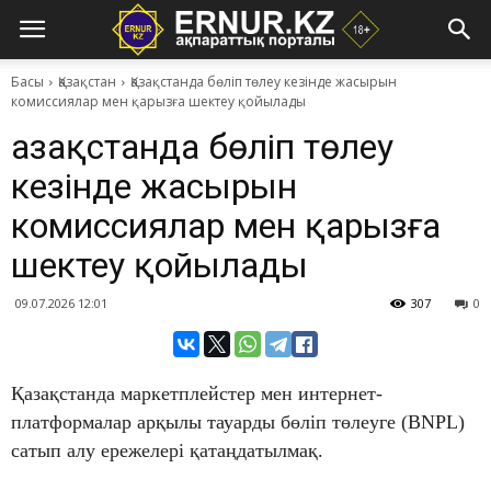
Басы
Қазақстан
Қазақстанда бөліп төлеу кезінде жасырын
комиссиялар мен қарызға шектеу қойылады
Қазақстанда бөліп төлеу
кезінде жасырын
комиссиялар мен қарызға
шектеу қойылады
09.07.2026 12:01
307
0
Қазақстанда маркетплейстер мен интернет-
платформалар арқылы тауарды бөліп төлеуге (BNPL)
сатып алу ережелері қатаңдатылмақ.