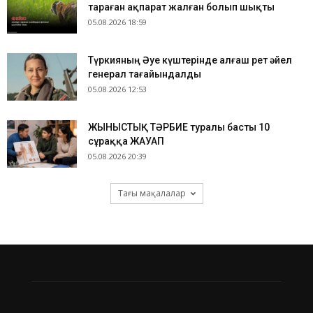
тараған ақпарат жалған болып шықты
05.08.2026 18:59
Түркияның Әуе күштерінде алғаш рет әйел
генерал тағайындалды
05.08.2026 12:53
ЖЫНЫСТЫҚ ТӘРБИЕ туралы басты 10
сұраққа ЖАУАП
05.08.2026 20:39
Тағы мақалалар