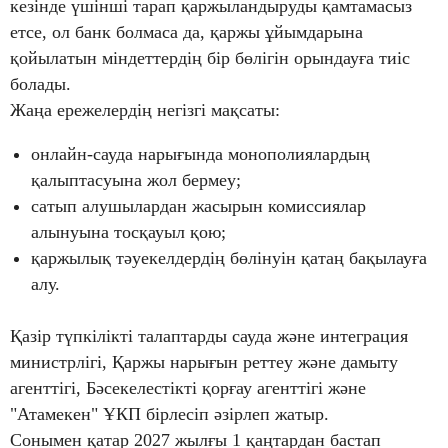
кезінде үшінші тарап қаржыландыруды қамтамасыз
етсе, ол банк болмаса да, қаржы ұйымдарына
қойылатын міндеттердің бір бөлігін орындауға тиіс
болады.
Жаңа ережелердің негізгі мақсаты:
онлайн-сауда нарығында монополиялардың
қалыптасуына жол бермеу;
сатып алушылардан жасырын комиссиялар
алынуына тосқауыл қою;
қаржылық тәуекелдердің бөлінуін қатаң бақылауға
алу.
Қазір түпкілікті талаптарды сауда және интеграция
министрлігі, Қаржы нарығын реттеу және дамыту
агенттігі, Бәсекелестікті қорғау агенттігі және
"Атамекен" ҰКП бірлесіп әзірлеп жатыр.
Сонымен қатар 2027 жылғы 1 қаңтардан бастап