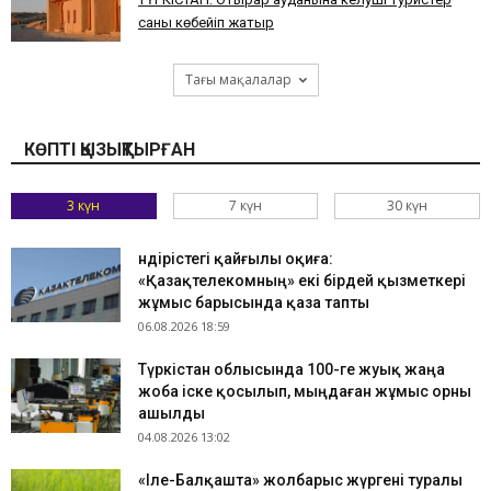
саны көбейіп жатыр
Тағы мақалалар
КӨПТІ ҚЫЗЫҚТЫРҒАН
3 күн
7 күн
30 күн
Өндірістегі қайғылы оқиға:
«Қазақтелекомның» екі бірдей қызметкері
жұмыс барысында қаза тапты
06.08.2026 18:59
Түркістан облысында 100-ге жуық жаңа
жоба іске қосылып, мыңдаған жұмыс орны
ашылды
04.08.2026 13:02
«Іле-Балқашта» жолбарыс жүргені туралы