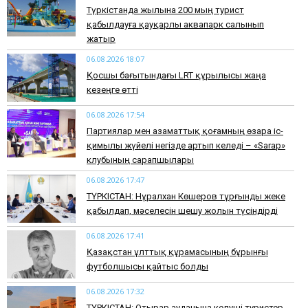
Түркістанда жылына 200 мың турист
қабылдауға қауқарлы аквапарк салынып
жатыр
06.08.2026 18:07
Қосшы бағытындағы LRT құрылысы жаңа
кезеңге өтті
06.08.2026 17:54
Партиялар мен азаматтық қоғамның өзара іс-
қимылы жүйелі негізде артып келеді – «Sarap»
клубының сарапшылары
06.08.2026 17:47
ТҮРКІСТАН: Нұралхан Көшеров тұрғынды жеке
қабылдап, мәселесін шешу жолын түсіндірді
06.08.2026 17:41
Қазақстан ұлттық құрамасының бұрынғы
футболшысы қайтыс болды
06.08.2026 17:32
ТҮРКІСТАН: Отырар ауданына келуші туристер