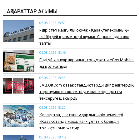
АҚПАРАТТАР АҒЫМЫ
06.08.2026 18:59
Өндірістегі қайғылы оқиға: «Қазақтелекомның»
екі бірдей қызметкері жұмыс барысында қаза
тапты
06.08.2026 18:46
Енді үй жануарларының төлқұжаты eGov Mobile-
да қолжетімді
06.08.2026 18:33
JAQ.OrtCom қазақстандықтарды дипфейктердің
таралуына ықпал етпеуге және ақпаратты
тексеруге шақырды
06.08.2026 18:20
Қазақстандық ғалымдардың әзірлемелері
«Қазақстанда жасалған» ұлттық брендін
толықтырып жатыр
06.08.2026 18:15