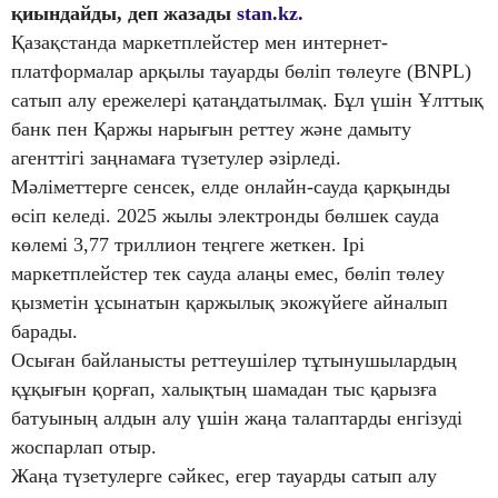
қиындайды, деп жазады
stan.kz.
Қазақстанда маркетплейстер мен интернет-
платформалар арқылы тауарды бөліп төлеуге (BNPL)
сатып алу ережелері қатаңдатылмақ. Бұл үшін Ұлттық
банк пен Қаржы нарығын реттеу және дамыту
агенттігі заңнамаға түзетулер әзірледі.
Мәліметтерге сенсек, елде онлайн-сауда қарқынды
өсіп келеді. 2025 жылы электронды бөлшек сауда
көлемі 3,77 триллион теңгеге жеткен. Ірі
маркетплейстер тек сауда алаңы емес, бөліп төлеу
қызметін ұсынатын қаржылық экожүйеге айналып
барады.
Осыған байланысты реттеушілер тұтынушылардың
құқығын қорғап, халықтың шамадан тыс қарызға
батуының алдын алу үшін жаңа талаптарды енгізуді
жоспарлап отыр.
Жаңа түзетулерге сәйкес, егер тауарды сатып алу