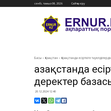
сенбі, тамыз 08, 2026
Сайтқа кіру
Ernur
Press
Басы
Қазақстан
​Қазақстанда есірткіге тәуелділе
​Қазақстанда есі
деректер база
20.12.2024 12:40