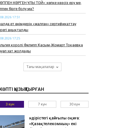
КӨППЕН КӨРГЕН ҰЛЫ ТОЙ»: көпке көзсіз еру ме,
ппен бірге болу ма?
.08.2026 17:51
алда ет өнімдерін «жалған» сертификаттау
ерегі анықталды
.08.2026 17:25
ельгия королі Филипп Қасым-Жомарт Тоқаевқа
ауап хат жолдады
.08.2026 16:59
йық өзенінде батып бара жатқан адам
Тағы мақалалар
ұтқарылды
.08.2026 16:26
уденттерді жатақханамен қамтамасыз ету
КӨПТІ ҚЫЗЫҚТЫРҒАН
ойынша ахуалдық орталық жұмысын бастады
.08.2026 15:52
3 күн
7 күн
30 күн
раина Қазақстан мұнайы өтетін Каспий құбыр
онсарциуымы инфрақұрылымына шабуыл
Өндірістегі қайғылы оқиға:
самауға уәде берді
«Қазақтелекомның» екі