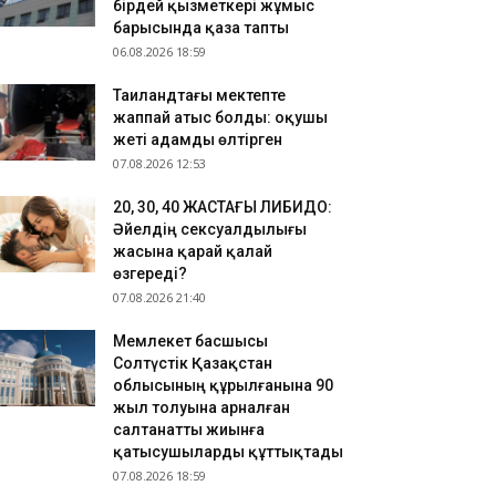
.08.2026 15:23
бірдей қызметкері жұмыс
барысында қаза тапты
зақстанның бірнеше өңірінде +43 градусқа дейін
06.08.2026 18:59
птап ыстық болады
.08.2026 14:51
Таиландтағы мектепте
ырауда балабақша тәрбиешісі бір жасар сәбиді
жаппай атыс болды: оқушы
ған
жеті адамды өлтірген
07.08.2026 12:53
​20, 30, 40 ЖАСТАҒЫ ЛИБИДО:
Әйелдің сексуалдылығы
жасына қарай қалай
өзгереді?
07.08.2026 21:40
Мемлекет басшысы
Солтүстік Қазақстан
облысының құрылғанына 90
жыл толуына арналған
салтанатты жиынға
қатысушыларды құттықтады
07.08.2026 18:59