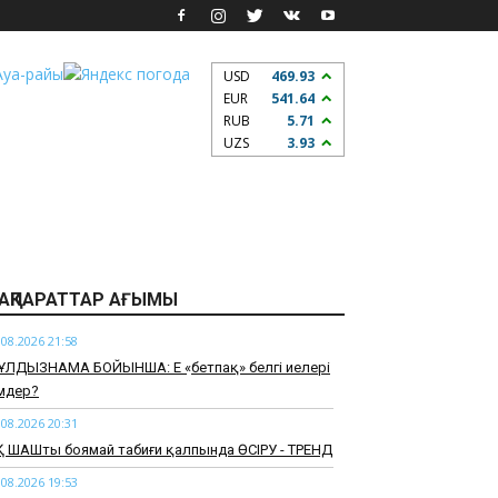
USD
469.93
EUR
541.64
RUB
5.71
UZS
3.93
АҚПАРАТТАР АҒЫМЫ
.08.2026 21:58
ҰЛДЫЗНАМА БОЙЫНША: Ең «бетпақ» белгі иелері
мдер?
.08.2026 20:31
 ШАШты боямай табиғи қалпында ӨСІРУ - ТРЕНД
.08.2026 19:53