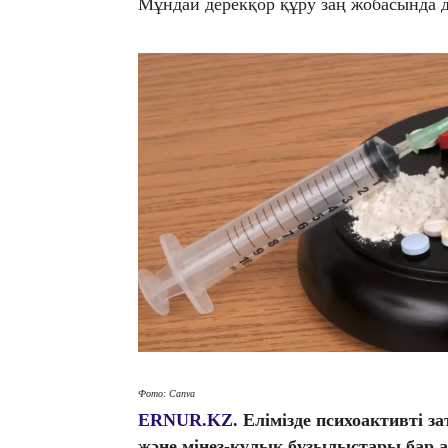
​Мұндай дерекқор құру заң жобасында 
Фото: Canva
ERNUR.KZ.
Елімізде психоактивті 
және мінез-құлық бұзылыстары бар ад