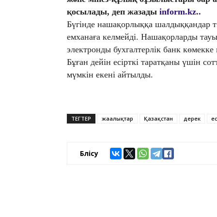
қосылады, деп жазады
inform.kz..
Бүгінде нашақорлыққа шалдыққандар т
емханаға келмейді. Нашақорларды тауы
электронды бухгалтерлік банк көмекке 
Бұған дейін есірткі таратқаны үшін с
мүмкін екені айтылды.
ТЕГТЕР
жаңалықтар
Қазақстан
дерек
ес
Бөлісу