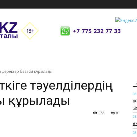
+7 775 232 77 33
рдің деректер базасы құрылады
рткіге тәуелділердің
08
сы құрылады
Ж
кі
956
0
08
АҚ
08