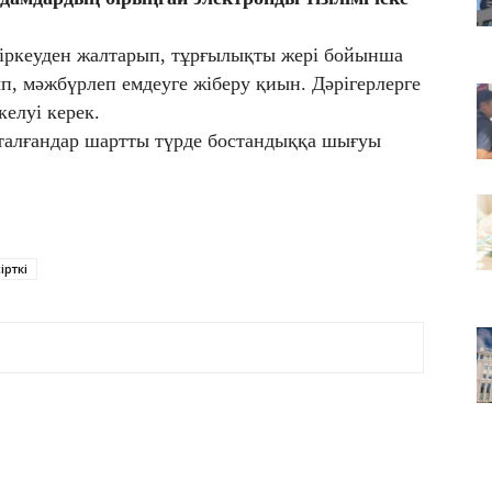
08
Қа
а
іркеуден жалтарып, тұрғылықты жері бойынша
п, мәжбүрлеп емдеуге жіберу қиын. Дәрігерлерге
08
келуі керек.
Ат
ұр
отталғандар шартты түрде бостандыққа шығуы
ірткі