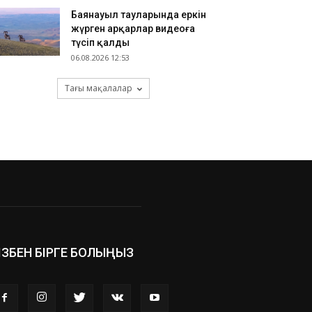
Баянауыл тауларында еркін
жүрген арқарлар видеоға
түсіп қалды
06.08.2026 12:53
Тағы мақалалар
ІЗБЕН БІРГЕ БОЛЫҢЫЗ