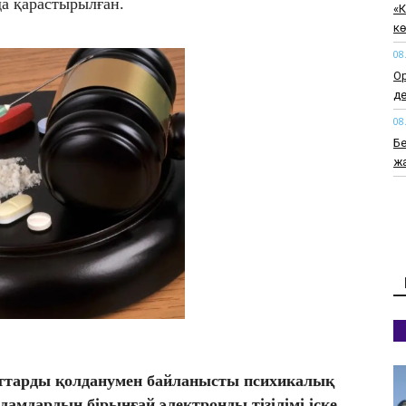
да қарастырылған.
​«
кө
08
Ор
д
08
Б
ж
08
Жа
қ
08
Ст
б
08
Ук
к
заттарды қолданумен байланысты психикалық
жа
амдардың бірыңғай электронды тізілімі іске