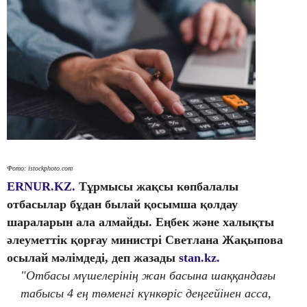
Фото: istockphoto.com
ERNUR.KZ.
Тұрмысы жақсы көпбалалы
отбасылар бұдан былай қосымша қолдау
шараларын ала алмайды. Еңбек және халықты
әлеуметтік қорғау министрі Светлана Жақыпова
осылай мәлімдеді, деп жазады
stan.kz.
"Отбасы мүшелерінің жан басына шаққандағы
табысы 4 ең төменгі күнкөріс деңгейінен асса,