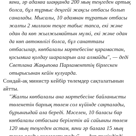
яғни, әр адамға шаққанда 200 мың теңгеден артық
болса, бұл тұрмыс деңгейі жақсы отбасы болып
саналады. Мысалы, 10 адамнан тұратын отбасы
жалпы 2 миллион теңге табыс тапса, екі және
одан да көп жылжымайтын мүлкі, екі және одан
да көп автокөлігі болса, бұл санаттағы
отбасылар, көпбалалы мәртебесіне қарамастан,
қосымша қолдау шараларын ала алмайды", — деді
Светлана Жақыпова Парламенттің бірлескен
отырысынан кейін кулуарда.
Сондай-ақ министр кейбір төлемдер сақталатынын
айтты.
"Жалпы көпбалалы ана мәртебесіне байланысты
төленетін барлық төлем сол күйінде сақталады,
бұрынғыдай ала береді. Мәселен, 10 баласы бар
көпбалалы отбасыға берілетін ай сайынғы төлем
120 мың теңгеден астам, яғни әр балаға 15 мың
теңге алуды жалғастырады", — деп түсіндірді