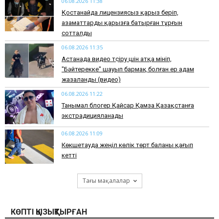
06.08.2026 11:38
Қостанайда лицензиясыз қарыз беріп,
азаматтарды қарызға батырған тұрғын
сотталды
06.08.2026 11:35
Астанада видео түсіру үшін атқа мініп,
"Бәйтерекке" шауып бармақ болған ер адам
жазаланды (видео)
06.08.2026 11:22
Танымал блогер Қайсар Қамза Қазақстанға
экстрадицияланады
06.08.2026 11:09
Көкшетауда жеңіл көлік төрт баланы қағып
кетті
Тағы мақалалар
КӨПТІ ҚЫЗЫҚТЫРҒАН