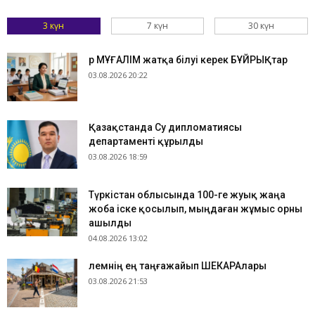
3 күн
7 күн
30 күн
Әр МҰҒАЛІМ жатқа білуі керек БҰЙРЫҚтар
03.08.2026 20:22
Қазақстанда Су дипломатиясы
департаменті құрылды
03.08.2026 18:59
Түркістан облысында 100-ге жуық жаңа
жоба іске қосылып, мыңдаған жұмыс орны
ашылды
04.08.2026 13:02
​Әлемнің ең таңғажайып ШЕКАРАлары
03.08.2026 21:53