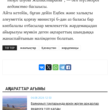
ведомство басшысы.
Айта кетейік, бұған дейін Еңбек және халықты
әлеуметтік қорғау министрі 6-дан аз баласы бар
көпбалалы отбасылар мемлекеттік жәрдемақыдан
айырылуы мүмкін деген ақпараттың шындыққа
жанаспайтынын мәлімдеген болатын.
ТЕГТЕР
жаңалықтар
Қазақстан
жәрдемақы
АҚПАРАТТАР АҒЫМЫ
06.08.2026 12:53
Баянауыл тауларында еркін жүрген арқарлар
видеоға түсіп қалды