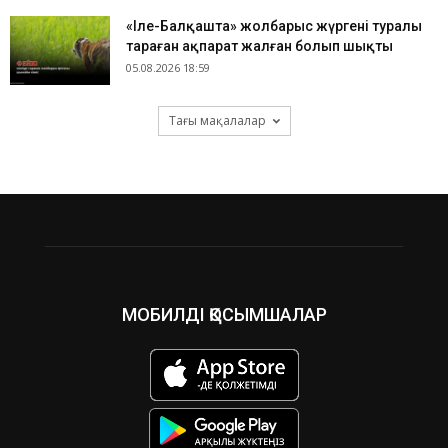
«Іле-Балқашта» жолбарыс жүргені туралы
тараған ақпарат жалған болып шықты
05.08.2026 18:59
Тағы мақалалар
МОБИЛДІ ҚОСЫМШАЛАР