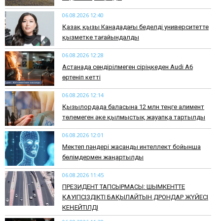
06.08.2026 12:40
Қазақ қызы Канададағы беделді университетте
қызметке тағайындалды
06.08.2026 12:28
Астанада сөндірілмеген сіріңкеден Audi A6
өртеніп кетті
06.08.2026 12:14
Қызылордада баласына 12 млн теңге алимент
төлемеген әке қылмыстық жауапқа тартылды
06.08.2026 12:01
Мектеп пәндері жасанды интеллект бойынша
бөлімдермен жаңартылды
06.08.2026 11:45
​ПРЕЗИДЕНТ ТАПСЫРМАСЫ: ШЫМКЕНТТЕ
ҚАУІПСІЗДІКТІ БАҚЫЛАЙТЫН ДРОНДАР ЖҮЙЕСІ
КЕҢЕЙТІЛДІ