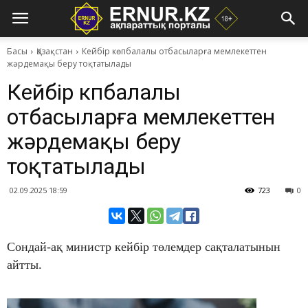
Басы
Қазақстан
Кейбір көпбалалы отбасыларға мемлекеттен
жәрдемақы беру тоқтатылады
Кейбір көпбалалы
отбасыларға мемлекеттен
жәрдемақы беру
тоқтатылады
02.09.2025 18:59
723
0
Сондай-ақ министр кейбір төлемдер сақталатынын
айтты.