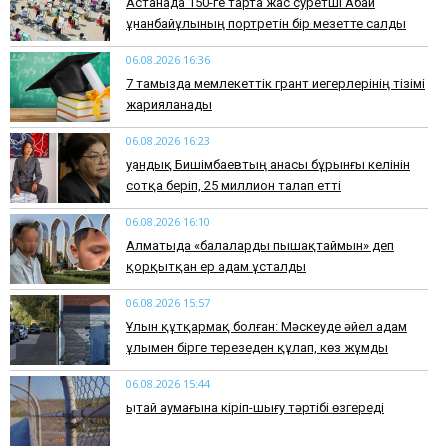
Астанада 150-ге тарта жас суретші Абай
Құнанбайұлының портретін бір мезетте салды
06.08.2026 16:36
7 тамызда мемлекеттік грант иегерлерінің тізімі
жарияланады
06.08.2026 16:23
Қуандық Бишімбаевтың анасы бұрынғы келінін
сотқа беріп, 25 миллион талап етті
06.08.2026 16:10
Алматыда «балаларды пышақтаймын» деп
қорқытқан ер адам ұсталды
06.08.2026 15:57
Ұлын құтқармақ болған: Мәскеуде әйел адам
ұлымен бірге терезеден құлап, көз жұмды
06.08.2026 15:44
Қытай аумағына кіріп-шығу тәртібі өзгереді