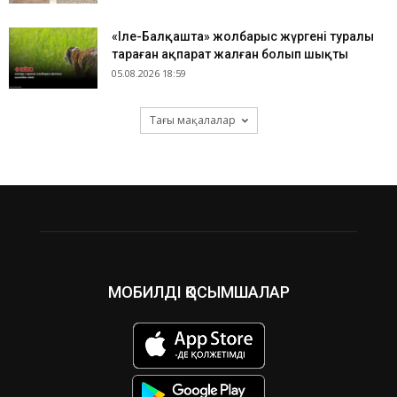
«Іле-Балқашта» жолбарыс жүргені туралы
тараған ақпарат жалған болып шықты
05.08.2026 18:59
Тағы мақалалар
МОБИЛДІ ҚОСЫМШАЛАР