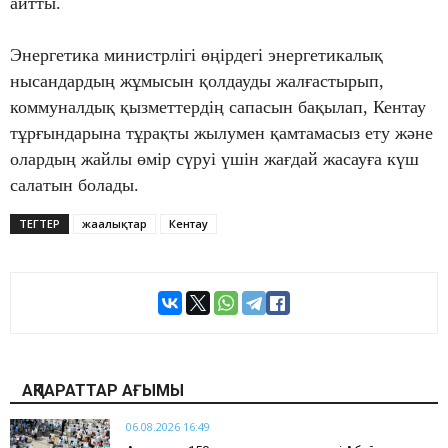
айтты.
Энергетика министрлігі өңірдегі энергетикалық
нысандардың жұмысын қолдауды жалғастырып,
коммуналдық қызметтердің сапасын бақылап, Кентау
тұрғындарына тұрақты жылумен қамтамасыз ету және
олардың жайлы өмір сүруі үшін жағдай жасауға күш
салатын болады.
ТЕГТЕР
жаңалықтар
Кентау
АҚПАРАТТАР АҒЫМЫ
06.08.2026 16:49