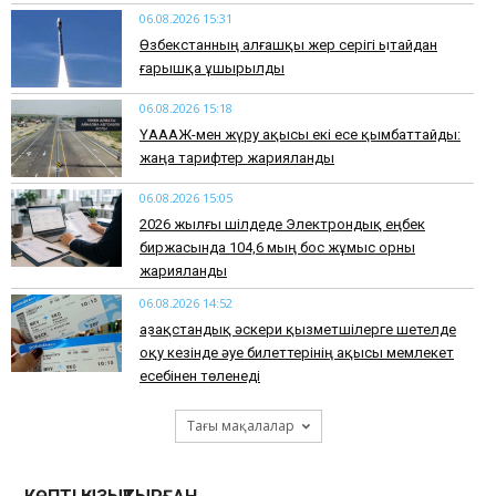
06.08.2026 15:31
Өзбекстанның алғашқы жер серігі Қытайдан
ғарышқа ұшырылды
06.08.2026 15:18
ҮАААЖ-мен жүру ақысы екі есе қымбаттайды:
жаңа тарифтер жарияланды
06.08.2026 15:05
2026 жылғы шілдеде Электрондық еңбек
биржасында 104,6 мың бос жұмыс орны
жарияланды
06.08.2026 14:52
Қазақстандық әскери қызметшілерге шетелде
оқу кезінде әуе билеттерінің ақысы мемлекет
есебінен төленеді
Тағы мақалалар