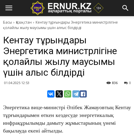
Басы
Қазақстан
​Кентау тұрғындары Энергетика министрлігіне
қолайлы жылу маусымы үшін алғыс білдірді
​Кентау тұрғындары
Энергетика министрлігіне
қолайлы жылу маусымы
үшін алғыс білдірді
01.04.2025 12:53
836
0
Энергетика вице-министрі Әлібек Жамауовтың Кентау
тұрғындарымен өткен кездесуде энергетикалық
инфрақұрылымды дамыту жұмыстарының үнемі
бақылауда екені айтылды.