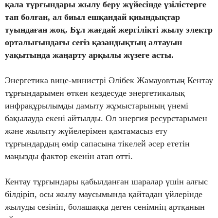
қала тұрғындары жылу беру жүйесінде үзілістерге
тап болған, ал биыл ешқандай қиындықтар
туындаған жоқ. Бұл жағдай жергілікті жылу электр
орталығындағы сегіз қазандықтың алтауын
уақытында жаңарту арқылы жүзеге асты.
Энергетика вице-министрі Әлібек Жамауовтың Кентау
тұрғындарымен өткен кездесуде энергетикалық
инфрақұрылымды дамыту жұмыстарының үнемі
бақылауда екені айтылды. Ол энергия ресурстарымен
және жылыту жүйелерімен қамтамасыз ету
тұрғындардың өмір сапасына тікелей әсер ететін
маңызды фактор екенін атап өтті.
Кентау тұрғындары қабылданған шаралар үшін алғыс
білдіріп, осы жылу маусымында қайтадан үйлерінде
жылуды сезініп, болашаққа деген сенімнің артқанын