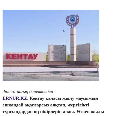
фото: ашық дереккөзден
ERNUR.KZ.
Кентау қаласы жылу маусымын
ешқандай ақауларсыз аяқтап, жергілікті
тұрғындардан оң пікірлерін алды. Өткен жылы