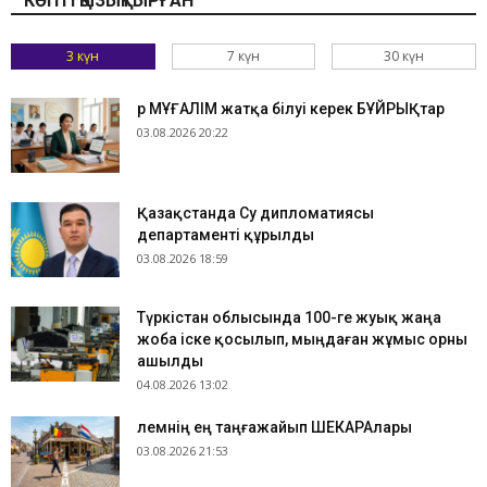
КӨПТІ ҚЫЗЫҚТЫРҒАН
3 күн
7 күн
30 күн
Әр МҰҒАЛІМ жатқа білуі керек БҰЙРЫҚтар
03.08.2026 20:22
Қазақстанда Су дипломатиясы
департаменті құрылды
03.08.2026 18:59
Түркістан облысында 100-ге жуық жаңа
жоба іске қосылып, мыңдаған жұмыс орны
ашылды
04.08.2026 13:02
​Әлемнің ең таңғажайып ШЕКАРАлары
03.08.2026 21:53