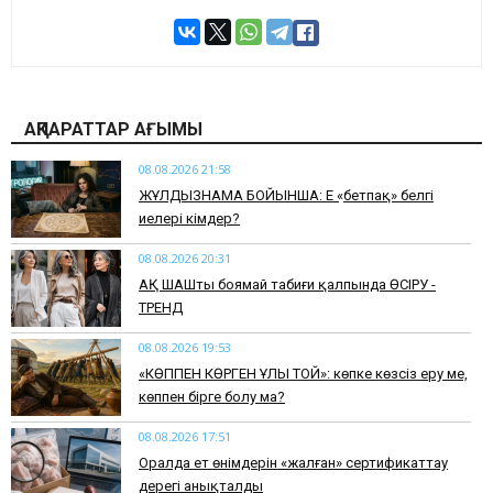
АҚПАРАТТАР АҒЫМЫ
08.08.2026 21:58
ЖҰЛДЫЗНАМА БОЙЫНША: Ең «бетпақ» белгі
иелері кімдер?
08.08.2026 20:31
АҚ ШАШты боямай табиғи қалпында ӨСІРУ -
ТРЕНД
08.08.2026 19:53
​«КӨППЕН КӨРГЕН ҰЛЫ ТОЙ»: көпке көзсіз еру ме,
көппен бірге болу ма?
08.08.2026 17:51
Оралда ет өнімдерін «жалған» сертификаттау
дерегі анықталды