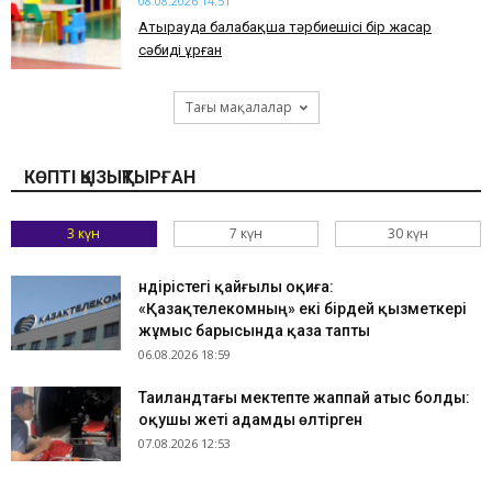
08.08.2026 14:51
Атырауда балабақша тәрбиешісі бір жасар
сәбиді ұрған
Тағы мақалалар
КӨПТІ ҚЫЗЫҚТЫРҒАН
3 күн
7 күн
30 күн
Өндірістегі қайғылы оқиға:
«Қазақтелекомның» екі бірдей қызметкері
жұмыс барысында қаза тапты
06.08.2026 18:59
Таиландтағы мектепте жаппай атыс болды:
оқушы жеті адамды өлтірген
07.08.2026 12:53