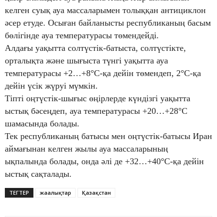
келген суық ауа массаларымен толыққан антициклон
әсер етуде. Осыған байланысты республиканың басым
бөлігінде ауа температурасы төмендейді.
Алдағы уақытта солтүстік-батыста, солтүстікте,
орталықта және шығыста түнгі уақытта ауа
температурасы +2…+8°С-қа дейін төмендеп, 2°С-қа
дейін үсік жүруі мүмкін.
Тіпті оңтүстік-шығыс өңірлерде күндізгі уақытта
ыстық бәсеңдеп, ауа температурасы +20…+28°С
шамасында болады.
Тек республиканың батысы мен оңтүстік-батысы Иран
аймағынан келген жылы ауа массаларының
ықпалында болады, онда әлі де +32…+40°С-қа дейін
ыстық сақталады.
ТЕГТЕР
жаңалықтар
Қазақстан