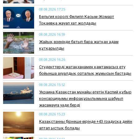
08.08.2026 17:25
Бельгия королі Филипп Қасым-Жомарт
Тоқаевқа жауап хат жолдады
08.08.2026 16:59
Жайық өзенінде батып бара жатқан адам
құтқарылды
08.08.2026 16:26
Студенттерді жатақханамен қамтамасыз ету
бойынша ахуалдық орталық жұмысын бастады
08.08.2026 15:52
Украина Қазақстан мұнайы өтетін Каспий құбыр
консарциуымы инфрақұрылымына шабуыл
жасамауға уәде берді
08.08.2026 15:23
Қазақстанның бірнеше өңірінде +43 градусқа дейін
аптап ыстық болады