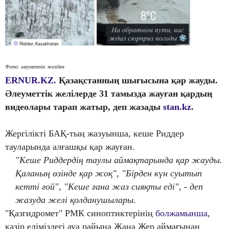
Фото: әлеуметтік желіден
ERNUR.KZ.
Қазақстанның шығысына қар жауды.
Әлеуметтік желілерде 31 тамызда жауған қардың
видеолары тарап жатыр, деп жазады
stan.kz
.
Жергілікті БАҚ-тың жазуынша, кеше Риддер
тауларында алғашқы қар жауған.
"Кеше Риддердің таулы аймақтарында қар жауды.
Қаланың өзінде қар жоқ", "Бірден күн суытып
кетті ғой", "Кеше ғана жаз сияқты еді", - деп
жазуда желі қолданушылары.
"Қазгидромет" РМК синоптиктерінің
болжамынша
,
қазір еліміздегі ауа райына Жаңа Жер аймағынан