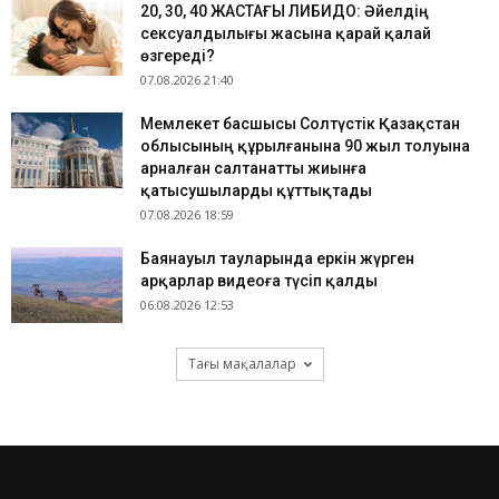
​20, 30, 40 ЖАСТАҒЫ ЛИБИДО: Әйелдің
сексуалдылығы жасына қарай қалай
өзгереді?
07.08.2026 21:40
Мемлекет басшысы Солтүстік Қазақстан
облысының құрылғанына 90 жыл толуына
арналған салтанатты жиынға
қатысушыларды құттықтады
07.08.2026 18:59
Баянауыл тауларында еркін жүрген
арқарлар видеоға түсіп қалды
06.08.2026 12:53
Тағы мақалалар