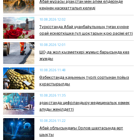
Абай мұрасы Қазақстан мен әлем елдерінде
кеңінен насихатталып келеді
10.08.2026 12:02
Түркістанда Абай Құнанбайұлының туған күніне
орай ескерткішке гүл шоқтарын қою рәсімі өтті
10.08.2026 12:01
ШҚО-да жол қызметкері жұмыс барысында көз
жұмды
10.08.2026 11:48
Өзбекстанда қауынның түрлі сортынан пойыз
құрастырылды
10.08.2026 11:35
Қазақстанда цифрландыру медициналық көмек
алуды жеңілдетті
10.08.2026 11:22
Абай облысындағы Орлов шахтасында өрт
шықты