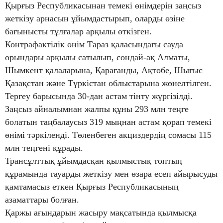
Қырғыз Республикасынан темекі өнімдерін заңсыз
жеткізу арнасын ұйымдастырып, оларды өзіне
бағынысты тұлғалар арқылы өткізген.
Контрафактілік өнім Тараз қаласындағы сауда
орындары арқылы сатылып, сондай-ақ Алматы,
Шымкент қалаларына, Қарағанды, Ақтөбе, Шығыс
Қазақстан және Түркістан облыстарына жөнелтілген.
Тергеу барысында 30-дан астам тінту жүргізілді.
Заңсыз айналымнан жалпы құны 293 млн теңге
болатын таңбалаусыз 319 мыңнан астам қорап темекі
өнімі тәркіленді. Төленбеген акциздердің сомасы 115
млн теңгені құрады.
Трансұлттық ұйымдасқан қылмыстық топтың
құрамында тауарды жеткізу мен өзара есеп айырысуды
қамтамасыз еткен Қырғыз Республикасының
азаматтары болған.
Қаржы ағындарын жасыру мақсатында қылмысқа