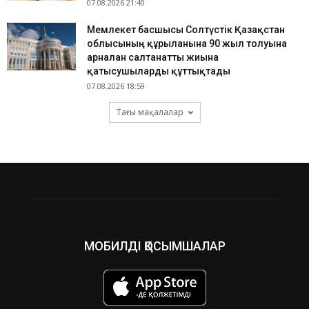
07.08.2026 21:40
Мемлекет басшысы Солтүстік Қазақстан
облысының құрылғанына 90 жыл толуына
арналған салтанатты жиынға
қатысушыларды құттықтады
07.08.2026 18:59
Тағы мақалалар
МОБИЛДІ ҚОСЫМШАЛАР