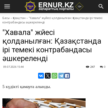
Басы
Қазақстан
"Хавала" жүйесі қолданылған: Қазақстанда ірі темекі
контрабандасы әшкереленді
"Хавала" жүйесі
қолданылған: Қазақстанда
ірі темекі контрабандасы
әшкереленді
09.07.2026 15:44
247
0
5 күдікті қамауға алынды.