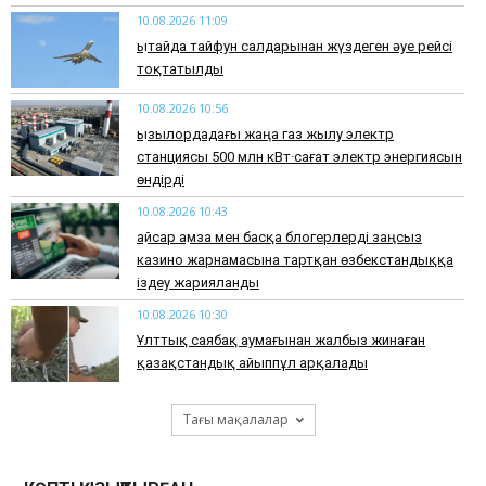
10.08.2026 11:09
Қытайда тайфун салдарынан жүздеген әуе рейсі
тоқтатылды
10.08.2026 10:56
Қызылордадағы жаңа газ жылу электр
станциясы 500 млн кВт·сағат электр энергиясын
өндірді
10.08.2026 10:43
Қайсар Қамза мен басқа блогерлерді заңсыз
казино жарнамасына тартқан өзбекстандыққа
іздеу жарияланды
10.08.2026 10:30
Ұлттық саябақ аумағынан жалбыз жинаған
қазақстандық айыппұл арқалады
Тағы мақалалар