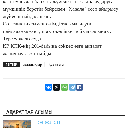
қатысушылар банктік жүйеден тыс ақша аударуға
мүмкіндік беретін бейресми "Хавала" есеп айырысу
жүйесін пайдаланған.
Сот санкциясымен өнімді тасымалдауға
пайдаланылған үш автокөлікке тыйым салынды.
Тергеу жалғасуда.
ҚР ҚПК-нің 201-бабына сәйкес өзге ақпарат
жариялауға жатпайды.
ТЕГТЕР
жаңалықтар
Қазақстан
АҚПАРАТТАР АҒЫМЫ
10.08.2026 12:14