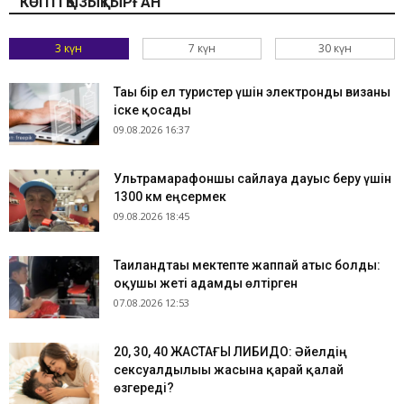
КӨПТІ ҚЫЗЫҚТЫРҒАН
3 күн
7 күн
30 күн
Тағы бір ел туристер үшін электронды визаны
іске қосады
09.08.2026 16:37
Ультрамарафоншы сайлауға дауыс беру үшін
1300 км еңсермек
09.08.2026 18:45
Таиландтағы мектепте жаппай атыс болды:
оқушы жеті адамды өлтірген
07.08.2026 12:53
​20, 30, 40 ЖАСТАҒЫ ЛИБИДО: Әйелдің
сексуалдылығы жасына қарай қалай
өзгереді?