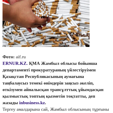
Фото:
aif.ru
ERNUR.KZ.
ҚМА Жамбыл облысы бойынша
департаменті прокуратураның үйлестіруімен
Қазақстан Республикасының аумағына
таңбалаусыз темекі өнімдерін заңсыз әкеліп,
өткізумен айналысқан трансұлттық ұйымдасқан
қылмыстық топтың қызметін тоқтатты, деп
жазады
inbusiness.kz
.
Тергеу амалдарына сай, Жамбыл облысының тұрғыны