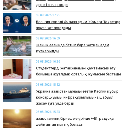
дерегі анықталды
08.08.2026 17:25
Бельгия королі Филипп Қасым-Жомарт Тоқаевқа
жауап хат жолдады
08.08.2026 16:59
Жайық өзенінде батып бара жатқан адам
құтқарылды
08.08.2026 16:26
Студенттерді жатақханамен қамтамасыз ету
бойынша ахуалдық орталық жұмысын бастады
08.08.2026 15:52
Украина Қазақстан мұнайы өтетін Каспий құбыр
консарциуымы инфрақұрылымына шабуыл
жасамауға уәде берді
08.08.2026 15:23
Қазақстанның бірнеше өңірінде +43 градусқа
дейін аптап ыстық болады