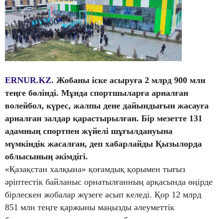
ERNUR.KZ.
Жобаны іске асыруға 2 млрд 900 млн
теңге бөлінді. Мұнда спортшыларға арналған
волейбол, күрес, жалпы дене дайындығын жасауға
арналған залдар қарастырылған. Бір мезетте 131
адамның спортпен жүйелі шұғылдануына
мүмкіндік жасалған, деп хабарлайды Қызылорда
облысының әкімдігі.
«Қазақстан халқына» қоғамдық қорымен тығыз
әріптестік байланыс орнатылғанның арқасында өңірде
бірлескен жобалар жүзеге асып келеді. Қор 12 млрд
851 млн теңге қаржыны маңызды әлеуметтік