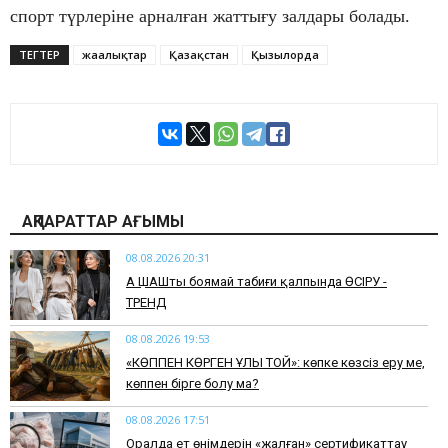
спорт түрлеріне арналған жаттығу залдары болады.
ТЕГТЕР
жаңалықтар
Қазақстан
Қызылорда
АҚПАРАТТАР АҒЫМЫ
08.08.2026 20:31
АҚ ШАШты боямай табиғи қалпында ӨСІРУ -
ТРЕНД
08.08.2026 19:53
​«КӨППЕН КӨРГЕН ҰЛЫ ТОЙ»: көпке көзсіз еру ме,
көппен бірге болу ма?
08.08.2026 17:51
Оралда ет өнімдерін «жалған» сертификаттау