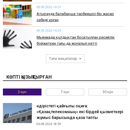
08.08.2026 14:51
Атырауда балабақша тәрбиешісі бір жасар
сәбиді ұрған
08.08.2026 14:24
Мьянмада құлдықтан босатылған ресейлік
бойжеткен тағы да жоғалып кетті
Тағы мақалалар
КӨПТІ ҚЫЗЫҚТЫРҒАН
3 күн
7 күн
30 күн
Өндірістегі қайғылы оқиға:
«Қазақтелекомның» екі бірдей қызметкері
жұмыс барысында қаза тапты
06.08.2026 18:59