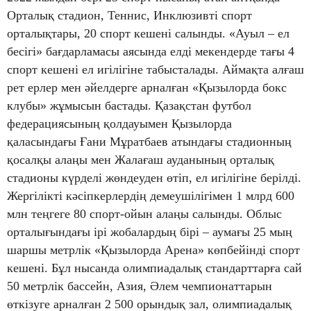
Орталық стадион, Теннис, Инклюзивті спорт
орталықтары, 20 спорт кешені салынды. «Ауыл – ел
бесігі» бағдарламасы аясында елді мекендерде тағы 4
спорт кешені ел игілігіне табысталады. Аймақта алғаш
рет ерлер мен әйелдерге арналған «Қызылорда бокс
клубы» жұмысын бастады. Қазақстан футбол
федерациясының қолдауымен Қызылорда
қаласындағы Ғани Мұратбаев атындағы стадионның
қосалқы алаңы мен Жалағаш ауданының орталық
стадионы күрделі жөндеуден өтіп, ел игілігіне берілді.
Жергілікті кәсіпкерлердің демеушілігімен 1 млрд 600
млн теңгеге 80 спорт-ойын алаңы салынды. Облыс
орталығындағы ірі жобалардың бірі – аумағы 25 мың
шаршы метрлік «Қызылорда Арена» көпбейінді спорт
кешені. Бұл нысанда олимпиадалық стандарттарға сай
50 метрлік бассейн, Азия, Әлем чемпионаттарын
өткізуге арналған 2 500 орындық зал, олимпиадалық