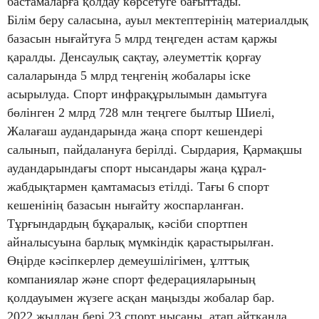
бастамаларға қолдау көрсетуге бағыттады.
Білім беру саласына, ауыл мектептерінің материалдық
базасын нығайтуға 5 млрд теңгеден астам қаржы
қаралды. Денсаулық сақтау, әлеуметтік қорғау
салаларында 5 млрд теңгенің жобалары іске
асырылуда. Спорт инфрақұрылымын дамытуға
бөлінген 2 млрд 728 млн теңгеге былтыр Шиелі,
Жалағаш аудандарында жаңа спорт кешендері
салынып, пайдалануға берілді. Сырдария, Қармақшы
аудандарындағы спорт нысандары жаңа құрал-
жабдықтармен қамтамасыз етілді. Тағы 6 спорт
кешенінің базасын нығайту жоспарланған.
Тұрғындардың бұқаралық, кәсіби спортпен
айналысуына барлық мүмкіндік қарастырылған.
Өңірде кәсіпкерлер демеушілігімен, ұлттық
компаниялар және спорт федерацияларының
қолдауымен жүзеге асқан маңызды жобалар бар.
2022 жылдан бері 23 спорт нысаны, атап айтқанда