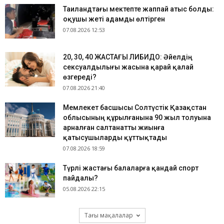
Таиландтағы мектепте жаппай атыс болды:
оқушы жеті адамды өлтірген
07.08.2026 12:53
​20, 30, 40 ЖАСТАҒЫ ЛИБИДО: Әйелдің
сексуалдылығы жасына қарай қалай
өзгереді?
07.08.2026 21:40
Мемлекет басшысы Солтүстік Қазақстан
облысының құрылғанына 90 жыл толуына
арналған салтанатты жиынға
қатысушыларды құттықтады
07.08.2026 18:59
​Түрлі жастағы балаларға қандай спорт
пайдалы?
05.08.2026 22:15
Тағы мақалалар