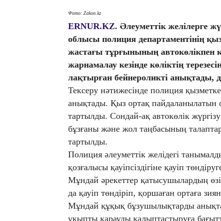
Фото: Zakon.kz
ERNUR.KZ.
Әлеуметтік желілерге ж
облысы полиция департаментінің қы
жастағы тұрғынының автокөлікпен к
жарнамалау кезінде көліктің терезес
лақтырған бейнероликті анықтады, 
Тексеру нәтижесінде полиция қызметке
анықтады. Қыз ортақ пайдаланылатын 
тартылды. Сондай-ақ автокөлік жүргіз
бұзғаны және жол таңбасының талаптар
тартылды.
Полиция әлеуметтік желідегі танымалд
қозғалысы қауіпсіздігіне қауіп төндіруг
Мұндай әрекеттер қатысушылардың өзі
да қауіп төндіріп, қоршаған ортаға зиян
Мұндай құқық бұзушылықтарды анықта
ұқыпты қарауды қалыптастыруға бағытт