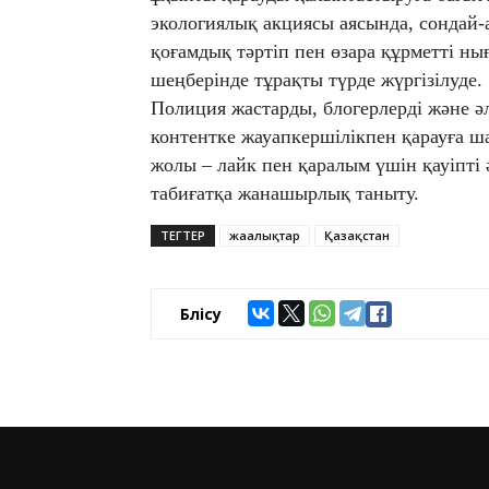
экологиялық акциясы аясында, сондай-
қоғамдық тәртіп пен өзара құрметті ны
шеңберінде тұрақты түрде жүргізілуде.
Полиция жастарды, блогерлерді және 
контентке жауапкершілікпен қарауға ш
жолы – лайк пен қаралым үшін қауіпті 
табиғатқа жанашырлық таныту.
ТЕГТЕР
жаңалықтар
Қазақстан
Бөлісу