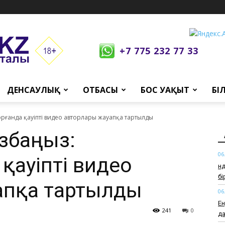
+7 775 232 77 33
ДЕНСАУЛЫҚ
ОТБАСЫ
БОС УАҚЫТ
БІ
орғанда қауіпті видео авторлары жауапқа тартылды
ұзбаңыз:
06
қауіпті видео
Өн
б
апқа тартылды
06
Ен
241
0
да