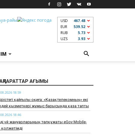
USD
467.48
EUR
539.52
RUB
5.73
UZS
3.93
ЛІМ
АҚПАРАТТАР АҒЫМЫ
.08.2026 18:59
дірістегі қайғылы оқиға: «Қазақтелекомның» екі
ірдей қызметкері жұмыс барысында қаза тапты
.08.2026 18:46
ді үй жануарларының төлқұжаты eGov Mobile-
 қолжетімді