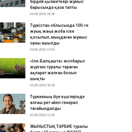
бірдей қызметкері жұмыс
ҮРКІСТАН: Нұралхан Көшеров тұрғынды жеке
барысында қаза тапты
былдап, мәселесін шешу жолын түсіндірді
06.08.2026 18:59
.08.2026 17:41
Түркістан облысында 100-ге
азақстан ұлттық құрамасының бұрынғы
жуық жаңа жоба іске
утболшысы қайтыс болды
қосылып, мыңдаған жұмыс
.08.2026 17:32
орны ашылды
РКІСТАН: Отырар ауданына келуші туристер
04.08.2026 13:02
ны көбейіп жатыр
«Іле-Балқашта» жолбарыс
жүргені туралы тараған
ақпарат жалған болып
шықты
05.08.2026 18:59
Түркияның Әуе күштерінде
алғаш рет әйел генерал
тағайындалды
05.08.2026 12:53
ЖЫНЫСТЫҚ ТӘРБИЕ туралы