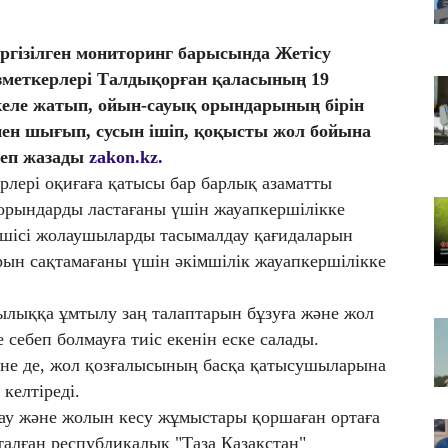
Т
қа
үргізілген мониторинг барысында Жетісу
06
зметкерлері Талдықорған қаласының 19
Қ
еле жатып, ойын-сауық орындарының бірін
ф
інен шығып, сусын ішіп, қоқысты жол бойына
06
деп жазады
zakon.kz.
ТҮ
рлері оқиғаға қатысы бар барлық азаматты
са
орындарды ластағаны үшін жауапкершілікке
ушісі жолаушыларды тасымалдау қағидаларын
ын сақтамағаны үшін әкімшілік жауапкершілікке
ылыққа ұмтылу заң талаптарын бұзуға және жол
е себеп болмауға тиіс екенін еске салады.
не де, жол қозғалысының басқа қатысушыларына
 келтіреді.
у және жолын кесу жұмыстары қоршаған ортаға
алған республикалық "Таза Қазақстан"