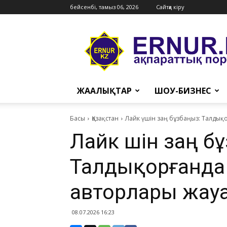
бейсенбі, тамыз 06, 2026
Сайтқа кіру
Ernur
Press
ЖАҢАЛЫҚТАР
ШОУ-БИЗНЕС
Басы
Қазақстан
Лайк үшін заң бұзбаңыз: Талдық
Лайк үшін заң б
Талдықорғанда 
авторлары жау
08.07.2026 16:23