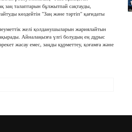
ақ заң талаптарын бұлжытпай сақтауды,
ғайтуды көздейтін "Заң және тәртіп" қағидаты
әлеуметтік желі қолданушыларын жариялайтын
ақырады. Айналаңызға үлгі болудың ең дұрыс
әрекет жасау емес, заңды құрметтеу, қоғамға және