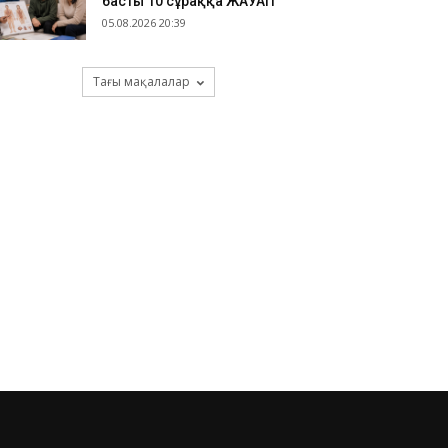
басты 10 сұраққа ЖАУАП
05.08.2026 20:39
Тағы мақалалар