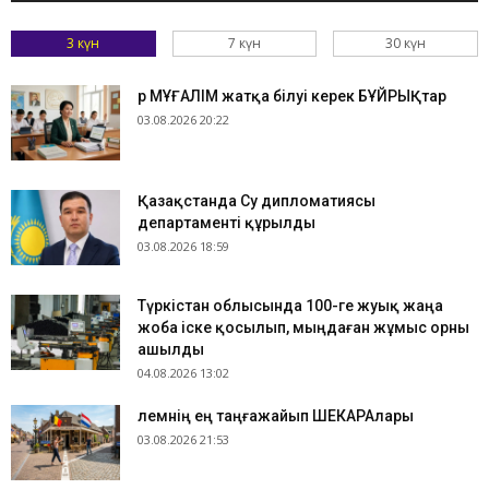
3 күн
7 күн
30 күн
Әр МҰҒАЛІМ жатқа білуі керек БҰЙРЫҚтар
03.08.2026 20:22
Қазақстанда Су дипломатиясы
департаменті құрылды
03.08.2026 18:59
Түркістан облысында 100-ге жуық жаңа
жоба іске қосылып, мыңдаған жұмыс орны
ашылды
04.08.2026 13:02
​Әлемнің ең таңғажайып ШЕКАРАлары
03.08.2026 21:53