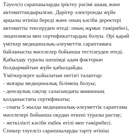
Тәуелсіз сарапшыларды іріктеу рәсімі ашық және
автоматтандырылған. Дәрігер электронды жүйе
арқылы өтініш береді және оның кәсіби деректері
автоматты тексеруден өтеді: оның жұмыс тәжірибесі,
лицензиясы мен сертификаттардың болуы. Әрі қарай
үміткер медициналық-әлеуметтік сараптамаға
байланысты мәселелер бойынша тестілеуден өтеді.
Қабылдау туралы шешімді адам факторын
болдырмайтын жүйе қабылдайды.
Үміткерлерге қойылатын негізгі талаптар:
- жоғары медициналық білімнің болуы;
- денсаулық сақтау саласындағы маманның
қолданыстағы сертификаты;
- соңғы 5 жылда медициналық-әлеуметтік сараптама
мәселелері бойынша оқудан өткені туралы растау;
- жеткілікті кәсіби еңбек өтілі мен тәжірибесі.
Спикер тәуелсіз сарапшыларды тарту өтініш