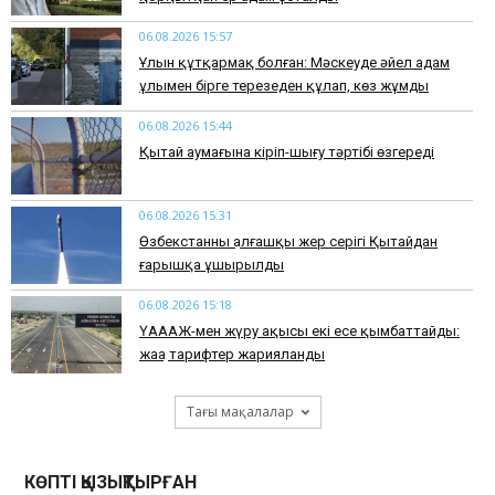
06.08.2026 15:57
Ұлын құтқармақ болған: Мәскеуде әйел адам
ұлымен бірге терезеден құлап, көз жұмды
06.08.2026 15:44
Қытай аумағына кіріп-шығу тәртібі өзгереді
06.08.2026 15:31
Өзбекстанның алғашқы жер серігі Қытайдан
ғарышқа ұшырылды
06.08.2026 15:18
ҮАААЖ-мен жүру ақысы екі есе қымбаттайды:
жаңа тарифтер жарияланды
Тағы мақалалар
КӨПТІ ҚЫЗЫҚТЫРҒАН