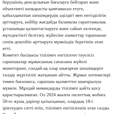
берушінің денсаулығын бағалауға бейтарап және
объективті көзқарасты қамтамасыз етуге,
қабылданатын шешімдердің әділдігі мен негізділігін
арттыруға, кейбір жағдайда баламалы сараптамалық
ұстанымды қалыптастыруға және сайып келгенде,
мүгедектікті белгілеу жүйесіне азаматтар тарапынан
сенім деңгейін арттыруға мүмкіндік беретінін атап
өтті.
Комитет басшысы тізілімге енгізілген тәуелсіз
сарапшылар жұмысының сапасына жүйелі
мониторинг, сондай-ақ олар шығарған шешімдерге
талдау жүргізіліп жатқанын айтты. Жұмыс нәтижелері
төмен бағаланса, сарапшы қызметтен шығарылуы
мүмкін. Мұндай мамандарды тізілімге қайта қосу
қарастырылмаған. Ол 2024 жылғы пилоттық жобаға
50-ге жуық дәрігер қатысқанын, олардың 18-і
іріктеуден сәтті өтіп, тізілімге енгізілгенін еске салды.