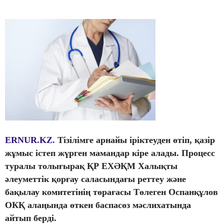
ERNUR.KZ.
Тізілімге арнайы іріктеуден өтіп, қазір
жұмыс істеп жүрген мамандар кіре алады. Процесс
туралы толығырақ ҚР ЕХӘҚМ Халықты
әлеуметтік қорғау саласындағы реттеу және
бақылау комитетінің төрағасы Төлеген Оспанқұлов
ОКҚ алаңында өткен баспасөз мәслихатында
айтып берді.