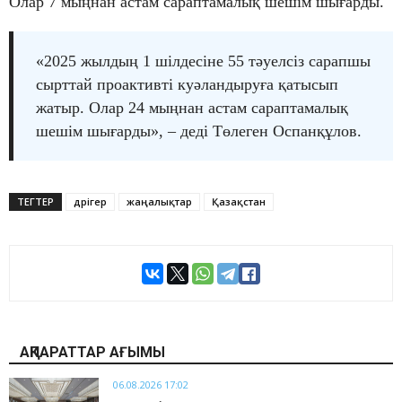
Олар 7 мыңнан астам сараптамалық шешім шығарды.
«2025 жылдың 1 шілдесіне 55 тәуелсіз сарапшы
сырттай проактивті куәландыруға қатысып
жатыр. Олар 24 мыңнан астам сараптамалық
шешім шығарды», – деді Төлеген Оспанқұлов.
ТЕГТЕР
дәрігер
жаңалықтар
Қазақстан
АҚПАРАТТАР АҒЫМЫ
06.08.2026 17:02