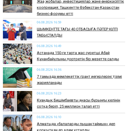
Жаңа жобалар, инвестициялар және өнеркәсіптік
коопреация: Ташкентте Өзбекстан-Қазақстан
бизнес-форумы өтті
06.08.2026 16:59
​ШЫМКЕНТТЕ ТАҒЫ 40 ОТБАСЫҒА ПӘТЕР КІЛТІ
ТАБЫСТАЛДЫ
06.08.2026 16:49
Астанада 150-ге тарта жас суретші Абай
Құнанбайұлының портретін бір мезетте салды
06.08.2026 16:36
7 тамызда мемлекеттік грант иегерлерінің тізімі
жарияланады
06.08.2026 16:23
Қуандық Бишімбаевтың анасы бұрынғы келінін
сотқа беріп, 25 миллион талап етті
06.08.2026 16:10
Алматыда «балаларды пышақтаймын» деп
қорқытқан ер адам ұсталды