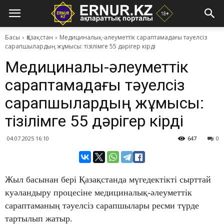
Басы
Қазақстан
Медициналық-әлеуметтік сараптамадағы тәуелсіз
сарапшылардың жұмысы: тізілімге 55 дәрігер кірді
Медициналық-әлеуметтік
сараптамадағы тәуелсіз
сарапшылардың жұмысы:
тізілімге 55 дәрігер кірді
04.07.2025 16:10
647
0
Жыл басынан бері Қазақстанда мүгедектікті сырттай
куәландыру процесіне медициналық-әлеуметтік
сараптаманың тәуелсіз сарапшылары ресми түрде
тартылып жатыр.