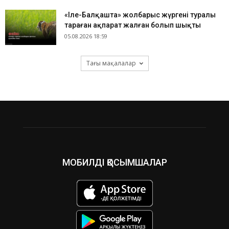
«Іле-Балқашта» жолбарыс жүргені туралы
тараған ақпарат жалған болып шықты
05.08.2026 18:59
Тағы мақалалар
МОБИЛДІ ҚОСЫМШАЛАР