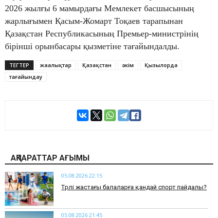
2026 жылғы 6 мамырдағы Мемлекет басшысының
жарлығымен Қасым-Жомарт Тоқаев тарапынан
Қазақстан Республикасының Премьер-министрінің
бірінші орынбасары қызметіне тағайындалды.
ТЕГТЕР
жаңалықтар
Қазақстан
әкім
Қызылорда
тағайындау
АҚПАРАТТАР АҒЫМЫ
05.08.2026 22:15
​Түрлі жастағы балаларға қандай спорт пайдалы?
05.08.2026 21:45