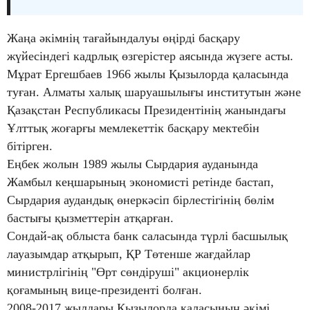
Жаңа әкімнің тағайындалуы өңірді басқару
жүйесіндегі кадрлық өзгерістер аясында жүзеге асты.
Мұрат Ергешбаев 1966 жылы Қызылорда қаласында
туған. Алматы халық шаруашылығы институтын және
Қазақстан Республикасы Президентінің жанындағы
Ұлттық жоғарғы мемлекеттік басқару мектебін
бітірген.
Еңбек жолын 1989 жылы Сырдария ауданында
Жамбыл кеңшарының экономисті ретінде бастап,
Сырдария аудандық өнеркәсіп бірлестігінің бөлім
бастығы қызметтерін атқарған.
Сондай-ақ облыста банк саласында түрлі басшылық
лауазымдар атқырып, ҚР Төтенше жағдайлар
министрлігінің "Өрт сөндіруші" акционерлік
қоғамының вице-президенті болған.
2008-2017 жылдары Қызылорда қаласының әкімі,