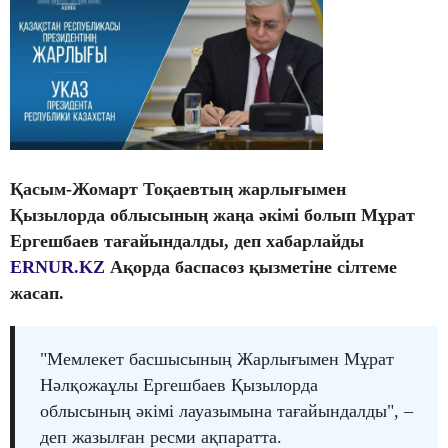
Қасым-Жомарт Тоқаевтың жарлығымен
Қызылорда облысының жаңа әкімі болып Мұрат
Ергешбаев тағайындалды, деп хабарлайды
ERNUR.KZ
Ақорда баспасөз қызметіне сілтеме
жасап.
"Мемлекет басшысының Жарлығымен Мұрат
Нәлқожаұлы Ергешбаев Қызылорда
облысының әкімі лауазымына тағайындалды", –
деп жазылған ресми ақпаратта.