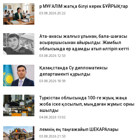
Әр МҰҒАЛІМ жатқа білуі керек БҰЙРЫҚтар
03.08.2026 20:22
Ата-анасы жалғыз ұлынан, бала-шағасы
асыраушысынан айырылды: Жамбыл
облысында ер адамды атып өлтіріп кетті
03.08.2026 12:53
Қазақстанда Су дипломатиясы
департаменті құрылды
03.08.2026 18:59
Түркістан облысында 100-ге жуық жаңа
жоба іске қосылып, мыңдаған жұмыс орны
ашылды
04.08.2026 13:02
​Әлемнің ең таңғажайып ШЕКАРАлары
03.08.2026 21:53