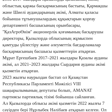
облыстық қаржы басқармасының бастығы, Қармақшы
және Шиелі аудандарының әкімі, Алматы қаласы
бойынша тұтынушылардың құқықтарын қорғау
департаменті басшысының орынбасары,
"ҚазАгроӨнім" акционерлік қоғамының басқарушы
директоры, Қызылорда облысының жұмыспен
қамтуды үйлестіру және әлеуметтік бағдарламалар
басқармасының басшысы қызметтерін атқарған.
Мұрат Ергешбаев 2017–2021 жылдары Қазалы ауданы
әкімі, ал 2021–2023 жылдары Сырдария ауданы әкімі
қызметін атқарған.
2023 жылғы наурыздан бастап ол Қазақстан
Республикасы Парламенті Мәжілісі VIII
шақырылымының депутаты болып, AMANAT
партиясы партиялық тізімі бойынша сайланған.
Ал Қызылорда облысы әкімі қызметін 2022 жылғы 7
сәуірден бері Нұрлыбек Нәлібаев атқарып келген. Ол