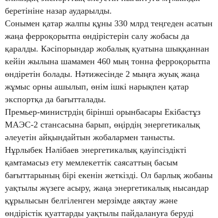
беретініне назар аударылды.
Сонымен қатар жалпы құны 330 млрд теңгеден асатын
жаңа ферроқорытпа өндірістерін салу жобасы да
қаралды. Кәсіпорындар жобалық қуатына шыққаннан
кейін жылына шамамен 460 мың тонна ферроқорытпа
өндіретін болады. Нәтижесінде 2 мыңға жуық жаңа
жұмыс орны ашылып, өнім ішкі нарықпен қатар
экспортқа да бағытталады.
Премьер-министрдің бірінші орынбасары Екібастұз
МАЭС-2 стансасына барып, өңірдің энергетикалық
әлеуетін айқындайтын жобалармен танысты.
Нұрлыбек Нәлібаев энергетикалық қауіпсіздікті
қамтамасыз ету мемлекеттік саясаттың басым
бағыттарының бірі екенін жеткізді. Ол барлық жобаны
уақтылы жүзеге асыру, жаңа энергетикалық нысандар
құрылысын белгіленген мерзімде аяқтау және
өндірістік қуаттарды уақтылы пайдалануға беруді