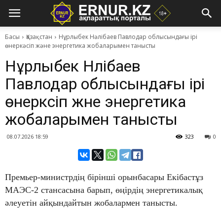
Басы
Қазақстан
Нұрлыбек Нәлібаев Павлодар облысындағы ірі
өнеркәсіп және энергетика жобаларымен танысты
Нұрлыбек Нәлібаев
Павлодар облысындағы ірі
өнеркәсіп және энергетика
жобаларымен танысты
08.07.2026 18:59
323
0
Премьер-министрдің бірінші орынбасары Екібастұз
МАЭС-2 стансасына барып, өңірдің энергетикалық
әлеуетін айқындайтын жобалармен танысты.