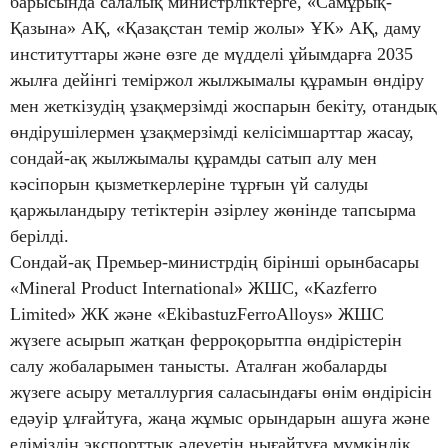
барысында салалық министрліктерге, «Самұрық-
Қазына» АҚ, «Қазақстан темір жолы» ҰК» АҚ, даму
институттары және өзге де мүдделі ұйымдарға 2035
жылға дейінгі теміржол жылжымалы құрамын өндіру
мен жеткізудің ұзақмерзімді жоспарын бекіту, отандық
өндірушілермен ұзақмерзімді келісімшарттар жасау,
сондай-ақ жылжымалы құрамды сатып алу мен
кәсіпорын қызметкерлеріне тұрғын үй салуды
қаржыландыру тетіктерін әзірлеу жөнінде тапсырма
берілді.
Сондай-ақ Премьер-министрдің бірінші орынбасары
«Mineral Product International» ЖШС, «Kazferro
Limited» ЖК және «EkibastuzFerroAlloys» ЖШС
жүзеге асырып жатқан ферроқорытпа өндірістерін
салу жобаларымен танысты. Аталған жобаларды
жүзеге асыру металлургия саласындағы өнім өндірісін
едәуір ұлғайтуға, жаңа жұмыс орындарын ашуға және
еліміздің экспорттық әлеуетін нығайтуға мүмкіндік