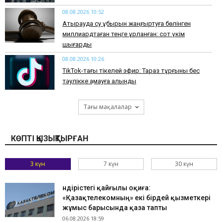
08.08.2026 10:52
Атырауда су құбырын жаңғыртуға бөлінген
миллиардтаған теңге ұрланған: сот үкім
шығарды
08.08.2026 10:26
TikTok-тағы тікелей эфир: Тараз тұрғыны бес
тәулікке қамауға алынды
Тағы мақалалар
КӨПТІ ҚЫЗЫҚТЫРҒАН
3 күн
7 күн
30 күн
Өндірістегі қайғылы оқиға:
«Қазақтелекомның» екі бірдей қызметкері
жұмыс барысында қаза тапты
06.08.2026 18:59