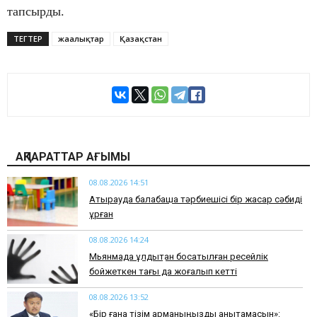
тапсырды.
ТЕГТЕР
жаңалықтар
Қазақстан
АҚПАРАТТАР АҒЫМЫ
08.08.2026 14:51
Атырауда балабақша тәрбиешісі бір жасар сәбиді
ұрған
08.08.2026 14:24
Мьянмада құлдықтан босатылған ресейлік
бойжеткен тағы да жоғалып кетті
08.08.2026 13:52
«Бір ғана тізім арманыңызды анықтамасын»: