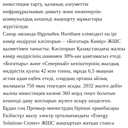
инвестиция тарту, қаланың әлеуметтік
инфрақұрылымын дамыту және инженерлік-
коммуналдық кешенді жаңғырту жұмыстары
жүргізілуде.
Сапар аясында Нұрлыбек Нәлібаев еліміздегі ең ірі
көмір өндіруші кәсіпорын – «Богатырь Көмір» ЖШС
қызметімен танысты. Кәсіпорын Қазақстандағы жалпы
көмір өндірісінің шамамен 38%-ын қамтамасыз етеді.
«Богатырь» және «Северный» кеніштерінің жылдық
өндірістік қуаты 42 млн тонна, мұнда 6,5 мыңнан
астам адам еңбек етеді, олардың орташа айлық
жалақысы 750 мың теңгеден асады. 2032 жылға дейін
жалпы инвестиция көлемі 360 млрд теңге болатын
кешенді даму жоспарын жүзеге асыру көзделген.
Бұдан соң Премьер-министрдің бірінші орынбасары
Екібастұз жылу электр орталығындағы «Energy
Solutions Center» ЖШС жаңғыртып жатқан станса