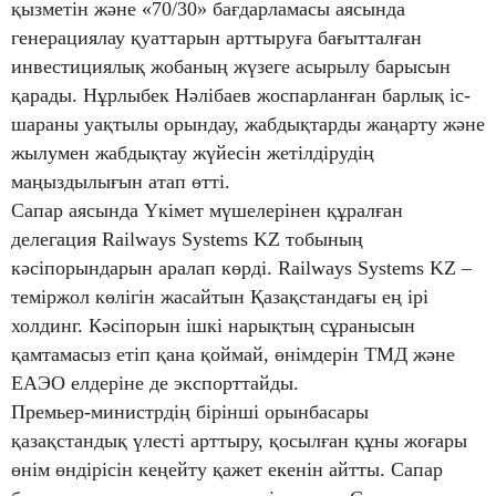
қызметін және «70/30» бағдарламасы аясында
генерациялау қуаттарын арттыруға бағытталған
инвестициялық жобаның жүзеге асырылу барысын
қарады. Нұрлыбек Нәлібаев жоспарланған барлық іс-
шараны уақтылы орындау, жабдықтарды жаңарту және
жылумен жабдықтау жүйесін жетілдірудің
маңыздылығын атап өтті.
Сапар аясында Үкімет мүшелерінен құралған
делегация Railways Systems KZ тобының
кәсіпорындарын аралап көрді. Railways Systems KZ –
теміржол көлігін жасайтын Қазақстандағы ең ірі
холдинг. Кәсіпорын ішкі нарықтың сұранысын
қамтамасыз етіп қана қоймай, өнімдерін ТМД және
ЕАЭО елдеріне де экспорттайды.
Премьер-министрдің бірінші орынбасары
қазақстандық үлесті арттыру, қосылған құны жоғары
өнім өндірісін кеңейту қажет екенін айтты. Сапар