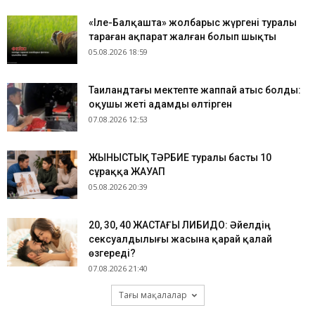
«Іле-Балқашта» жолбарыс жүргені туралы
тараған ақпарат жалған болып шықты
05.08.2026 18:59
Таиландтағы мектепте жаппай атыс болды:
оқушы жеті адамды өлтірген
07.08.2026 12:53
ЖЫНЫСТЫҚ ТӘРБИЕ туралы басты 10
сұраққа ЖАУАП
05.08.2026 20:39
​20, 30, 40 ЖАСТАҒЫ ЛИБИДО: Әйелдің
сексуалдылығы жасына қарай қалай
өзгереді?
07.08.2026 21:40
Тағы мақалалар