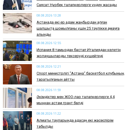
Саясат Нұрбек талапкерлерге үндеу жасады
08.08.2026 13:28
Астанада екі ер адам жаңбырдан қалған
шалшықта шомылғаны үшін 25 тәулікке қамауға
алынды
08.08.2026 12:55
Испания 8 тамыздан бастап Италиядан келетін
жолаушыларды тексеруді күшейтеді
08.08.2026 12:21
Спорт министрлігі “Астана“ баскетбол клубының
таратылғанын айтты
08.08.2026 11:59
Әкімдіктер мен ЖОО-лар талапкерлерге 4,4
мыңнан астам грант бөлді
08.08.2026 11:22
Алматы тауларында адасқан екі жасөспірім
табылды