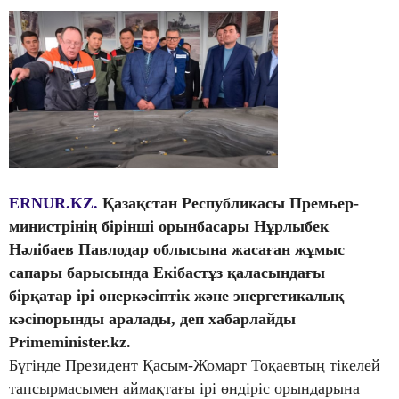
ERNUR.KZ.
Қазақстан Республикасы Премьер-
министрінің бірінші орынбасары Нұрлыбек
Нәлібаев Павлодар облысына жасаған жұмыс
сапары барысында Екібастұз қаласындағы
бірқатар ірі өнеркәсіптік және энергетикалық
кәсіпорынды аралады, деп хабарлайды
Primeminister.kz.
Бүгінде Президент Қасым-Жомарт Тоқаевтың тікелей
тапсырмасымен аймақтағы ірі өндіріс орындарына