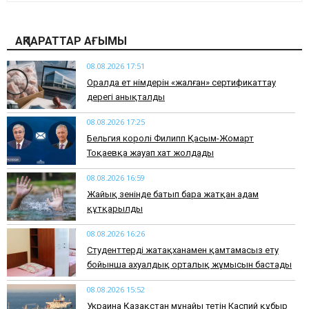
АҚПАРАТТАР АҒЫМЫ
08.08.2026 17:51
Оралда ет өнімдерін «жалған» сертификаттау
дерегі анықталды
08.08.2026 17:25
Бельгия королі Филипп Қасым-Жомарт
Тоқаевқа жауап хат жолдады
08.08.2026 16:59
Жайық өзенінде батып бара жатқан адам
құтқарылды
08.08.2026 16:26
Студенттерді жатақханамен қамтамасыз ету
бойынша ахуалдық орталық жұмысын бастады
08.08.2026 15:52
Украина Қазақстан мұнайы өтетін Каспий құбыр