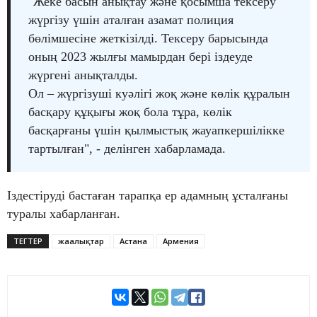
"Жеке басын анықтау және қосымша тексеру
жүргізу үшін аталған азамат полиция
бөлімшесіне жеткізілді. Тексеру барысында
оның 2023 жылғы мамырдан бері іздеуде
жүргені анықталды.
Ол – жүргізуші куәлігі жоқ және көлік құралын
басқару құқығы жоқ бола тұра, көлік
басқарғаны үшін қылмыстық жауапкершілікке
тартылған", - делінген хабарламада.
Іздестіруді бастаған тарапқа ер адамның ұсталғаны
туралы хабарланған.
ТЕГТЕР
жаңалықтар
Астана
Армения