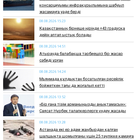
консарциуымы инфрақұрылымына шабуыл
жасамауға уәде берді
08.08.2026 15:23
Қазақстанның бірнеше өңірінде +43 градусқа
дейін аптап ыстық болады
08.08.2026 14:51
Атырауда балабақша тәрбиешісі бір жасар
сәбиді ұрған
08.08.2026 14:24
Мьянмада құлдықтан босатылған ресейлік
бойжеткен тағы да жоғалып кетті
08.08.2026 13:52
«Бір ғана тізім арманыңызды анықтамасын»:
Саясат Нұрбек талапкерлерге үндеу жасады
08.08.2026 13:28
Астанада екі ер адам жаңбырдан қалған
шалшықта шомылғаны үшін 25 тәулікке қамауға