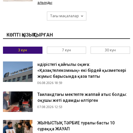
алынды
Тағы мақалалар
КӨПТІ ҚЫЗЫҚТЫРҒАН
3 күн
7 күн
30 күн
Өндірістегі қайғылы оқиға:
«Қазақтелекомның» екі бірдей қызметкері
жұмыс барысында қаза тапты
06.08.2026 18:59
Таиландтағы мектепте жаппай атыс болды:
оқушы жеті адамды өлтірген
07.08.2026 12:53
ЖЫНЫСТЫҚ ТӘРБИЕ туралы басты 10
сұраққа ЖАУАП