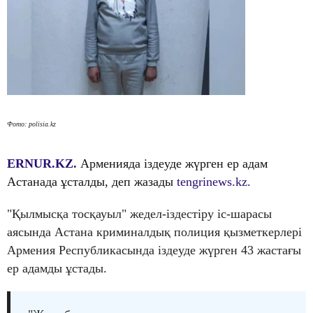
Фото: polisia.kz
ERNUR.KZ.
Арменияда іздеуде жүрген ер адам
Астанада ұсталды, деп жазады
tengrinews.kz.
"Қылмысқа тосқауыл" жедел-іздестіру іс-шарасы
аясында Астана криминалдық полиция қызметкерлері
Армения Республикасында іздеуде жүрген 43 жастағы
ер адамды ұстады.