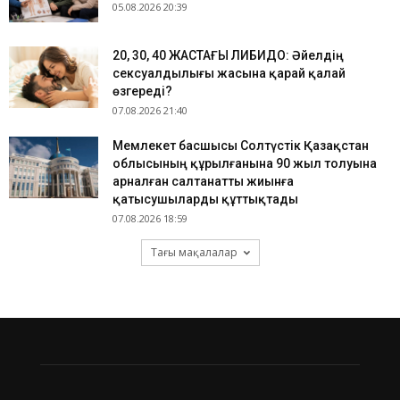
05.08.2026 20:39
​20, 30, 40 ЖАСТАҒЫ ЛИБИДО: Әйелдің
сексуалдылығы жасына қарай қалай
өзгереді?
07.08.2026 21:40
Мемлекет басшысы Солтүстік Қазақстан
облысының құрылғанына 90 жыл толуына
арналған салтанатты жиынға
қатысушыларды құттықтады
07.08.2026 18:59
Тағы мақалалар