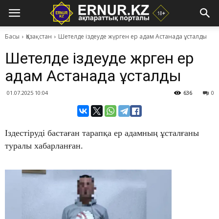
Басы
Қазақстан
Шетелде іздеуде жүрген ер адам Астанада ұсталды
Шетелде іздеуде жүрген ер
адам Астанада ұсталды
01.07.2025 10:04
636
0
Іздестіруді бастаған тарапқа ер адамның ұсталғаны
туралы хабарланған.