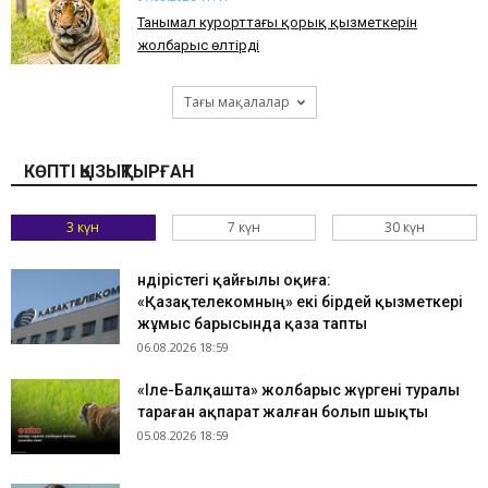
​Танымал курорттағы қорық қызметкерін
жолбарыс өлтірді
Тағы мақалалар
КӨПТІ ҚЫЗЫҚТЫРҒАН
3 күн
7 күн
30 күн
Өндірістегі қайғылы оқиға:
«Қазақтелекомның» екі бірдей қызметкері
жұмыс барысында қаза тапты
06.08.2026 18:59
«Іле-Балқашта» жолбарыс жүргені туралы
тараған ақпарат жалған болып шықты
05.08.2026 18:59