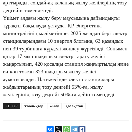
арттырады, сондай-ақ қаланың жылу желілерінің тозу
деңгейін төмендетеді.
Үкімет алдағы жылу беру маусымына дайындықты
тұрақты бақылауда ұстауда. ҚР Энергетика
министрлігінің мәліметінше, 2025 жылдан бері электр
станцияларындағы 10 энергия блогына, 63 қазандық
пен 39 турбинаға күрделі жөндеу жүргізілді. Сонымен
қатар 17 мың шақырым электр тарату желісі
жаңартылып, 420 қосалқы станция жаңғыртылды және
ең көп тозған 323 шақырым жылу желісі
ауыстырылды. Нәтижесінде электр станциялары
жабдықтарының тозу деңгейі 53%-ға, жылу
желілерінің тозу деңгейі 50%-ға дейін төмендеді.
ТЕГТЕР
жаңалықтар
жылу
Қазақстан