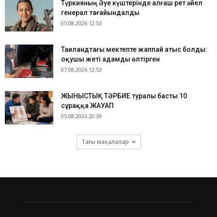
Түркияның Әуе күштерінде алғаш рет әйел
генерал тағайындалды
05.08.2026 12:53
Таиландтағы мектепте жаппай атыс болды:
оқушы жеті адамды өлтірген
07.08.2026 12:53
ЖЫНЫСТЫҚ ТӘРБИЕ туралы басты 10
сұраққа ЖАУАП
05.08.2026 20:39
Тағы мақалалар