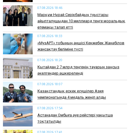
07.08.2026 18:46
Марқұм Нұрай Серікбайдың туыстары
айыпталушыдан 10 миллиард теңге моральдық
өтемақы талап етті
07.08.2026 18:33
«МузАРТ» тобының әншісі Кенжебек Жанәбілов
жансақтау бөліміне түсті
07.08.2026 18:20
Қытайдан 2,7 млрд теңгенің тауарын заңсыз
әкелгендер әшкереленді
07.08.2026 18:07
Қазақстандық ескек есушілер Азия
чемпионатында 4 медаль жеңіп алды
07.08.2026 17:54
Астанадан Омбыға әуе рейстері уақытша
тоқтатылды
07.08.2026 17:41