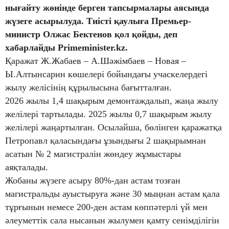
нығайту жөнінде берген тапсырмалары аясында
жүзеге асырылуда. Тиісті қаулыға Премьер-
министр Олжас Бектенов қол қойды, деп
хабарлайды Primeminister.kz.
Қаражат Ж.Жабаев – А.Шәжімбаев – Новая –
Ы.Алтынсарин көшелері бойындағы учаскелердегі
жылу желісінің құрылысына бағытталған.
2026 жылы 1,4 шақырым демонтаждалып, жаңа жылу
желілері тартылады. 2025 жылы 0,7 шақырым жылу
желілері жаңартылған. Осылайша, бөлінген қаражатқа
Петропавл қаласындағы ұзындығы 2 шақырымнан
асатын № 2 магистралін жөндеу жұмыстары
аяқталады.
Жобаны жүзеге асыру 80%-дан астам тозған
магистральды ауыстыруға және 30 мыңнан астам қала
тұрғынын немесе 200-ден астам көппәтерлі үй мен
әлеуметтік сала нысанын жылумен қамту сенімділігін