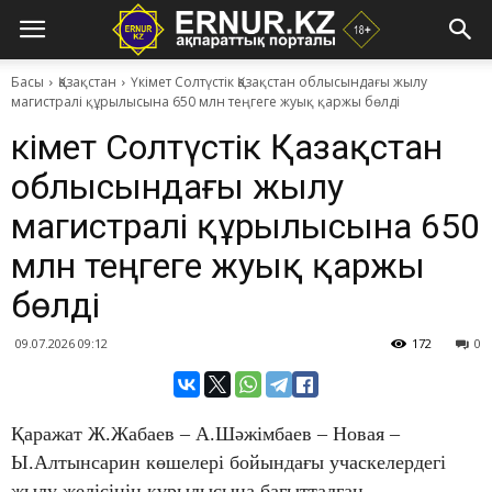
Басы
Қазақстан
Үкімет Солтүстік Қазақстан облысындағы жылу
магистралі құрылысына 650 млн теңгеге жуық қаржы бөлді
Үкімет Солтүстік Қазақстан
облысындағы жылу
магистралі құрылысына 650
млн теңгеге жуық қаржы
бөлді
09.07.2026 09:12
172
0
Қаражат Ж.Жабаев – А.Шәжімбаев – Новая –
Ы.Алтынсарин көшелері бойындағы учаскелердегі
жылу желісінің құрылысына бағытталған.