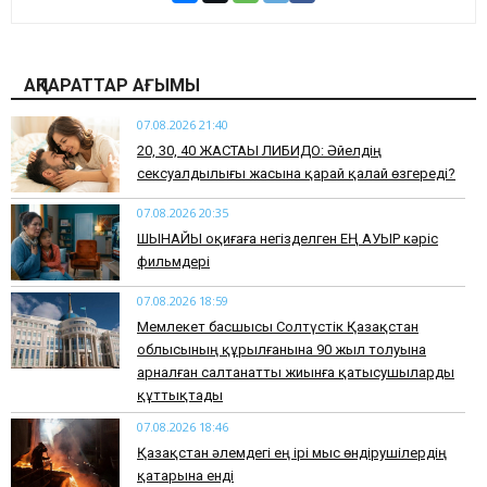
АҚПАРАТТАР АҒЫМЫ
07.08.2026 21:40
​20, 30, 40 ЖАСТАҒЫ ЛИБИДО: Әйелдің
сексуалдылығы жасына қарай қалай өзгереді?
07.08.2026 20:35
​ШЫНАЙЫ оқиғаға негізделген ЕҢ АУЫР кәріс
фильмдері
07.08.2026 18:59
Мемлекет басшысы Солтүстік Қазақстан
облысының құрылғанына 90 жыл толуына
арналған салтанатты жиынға қатысушыларды
құттықтады
07.08.2026 18:46
Қазақстан әлемдегі ең ірі мыс өндірушілердің
қатарына енді