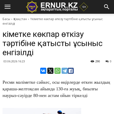
Басы
Қазақстан
Үкіметке көкпар өткізу тәртібіне қатысты ұсыныс
енгізілді
Үкіметке көкпар өткізу
тәртібіне қатысты ұсыныс
енгізілді
03.06.2026 16:23
290
0
Ресми мәліметке сәйкес, осы өңірлерде өткен жылдың
қараша-желтоқсан айында 130-ға жуық, биылғы
наурыз-сәуірде 80-нен астам ойын тіркелді