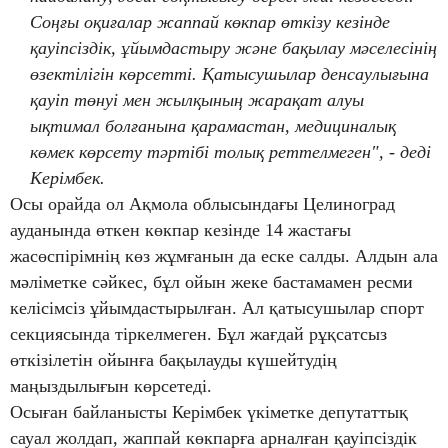
Соңғы оқиғалар жаппай көкпар өткізу кезінде
қауіпсіздік, ұйымдастыру және бақылау мәселесінің
өзектілігін көрсетті. Қатысушылар денсаулығына
қауіп төнуі мен жылқының жарақат алуы
ықтимал болғанына қарамастан, медициналық
көмек көрсету тәртібі толық реттелмеген", - деді
Керімбек.
Осы орайда ол Ақмола облысындағы Целиноград
ауданында өткен көкпар кезінде 14 жастағы
жасөспірімнің көз жұмғанын да еске салды. Алдын ала
мәліметке сәйкес, бұл ойын жеке бастамамен ресми
келісімсіз ұйымдастырылған. Ал қатысушылар спорт
секциясында тіркелмеген. Бұл жағдай рұқсатсыз
өткізілетін ойынға бақылауды күшейтудің
маңыздылығын көрсетеді.
Осыған байланысты Керімбек үкіметке депутаттық
сауал жолдап, жаппай көкпарға арналған қауіпсіздік