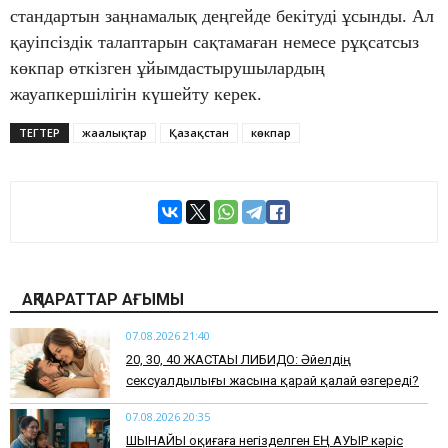
стандартын заңнамалық деңгейде бекітуді ұсынды. Ал
қауіпсіздік талаптарын сақтамаған немесе рұқсатсыз
көкпар өткізген ұйымдастырушылардың
жауапкершілігін күшейту керек.
ТЕГТЕР
жаңалықтар
Қазақстан
көкпар
АҚПАРАТТАР АҒЫМЫ
07.08.2026 21:40
​20, 30, 40 ЖАСТАҒЫ ЛИБИДО: Әйелдің
сексуалдылығы жасына қарай қалай өзгереді?
07.08.2026 20:35
​ШЫНАЙЫ оқиғаға негізделген ЕҢ АУЫР кәріс