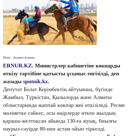
Photo :
Акимат Астаны
ERNUR.KZ.
Министрлер кабинетіне көкпарды
өткізу тәртібіне қатысты ұсыныс енгізілді, деп
жазады
sputnik.kz.
Депутат Болат Керімбектің айтуынша, бүгінде
Жамбыл, Түркістан, Қызылорда және Алматы
облыстарында жаппай көкпар жиі өткізіледі. Ресми
мәліметке сәйкес, осы өңірлерде өткен жылдың
қараша-желтоқсан айында 130-ға жуық, биылғы
наурыз-сәуірде 80-нен астам ойын тіркелді.