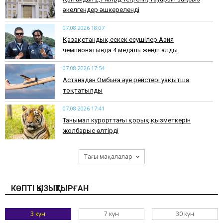
әкелгендер әшкереленді
07.08.2026 18:07
Қазақстандық ескек есушілер Азия
чемпионатында 4 медаль жеңіп алды
07.08.2026 17:54
Астанадан Омбыға әуе рейстері уақытша
тоқтатылды
07.08.2026 17:41
​Танымал курорттағы қорық қызметкерін
жолбарыс өлтірді
Тағы мақалалар
КӨПТІ ҚЫЗЫҚТЫРҒАН
3 күн
7 күн
30 күн