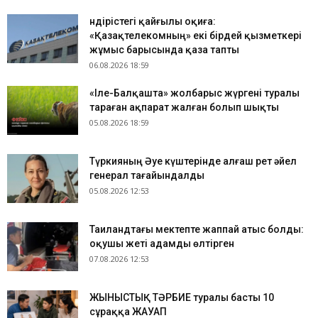
Өндірістегі қайғылы оқиға:
«Қазақтелекомның» екі бірдей қызметкері
жұмыс барысында қаза тапты
06.08.2026 18:59
«Іле-Балқашта» жолбарыс жүргені туралы
тараған ақпарат жалған болып шықты
05.08.2026 18:59
Түркияның Әуе күштерінде алғаш рет әйел
генерал тағайындалды
05.08.2026 12:53
Таиландтағы мектепте жаппай атыс болды:
оқушы жеті адамды өлтірген
07.08.2026 12:53
ЖЫНЫСТЫҚ ТӘРБИЕ туралы басты 10
сұраққа ЖАУАП