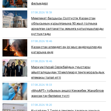
фильмдері
07.08.2026 18:59
Мемлекет басшысы Солтүстік Қазақстан
облысының құрылғанына 90 жыл толуына
арналған салтанатты жиынға қатысушыларды
құттықтады
07.08.2026 18:46
Қазақстан әлемдегі ең ірі мыс өндірушілердің
қатарына енді
07.08.2026 18:46
Марқұм Нұрай Серікбайдың туыстары
айыпталушыдан 10 миллиард теңге моральдық
өтемақы талап етті
07.08.2026 18:33
«МузАРТ» тобының әншісі Кенжебек Жанәбілов
жансақтау бөліміне түсті
07.08.2026 18:20
Қытайдан 2,7 млрд теңгенің тауарын заңсыз