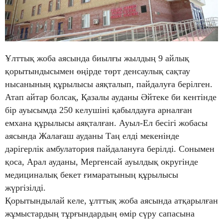
Ұлттық жоба аясында биылғы жылдың 9 айлық
қорытындысымен өңірде төрт денсаулық сақтау
нысанының құрылысы аяқталып, пайдалуға берілген.
Атап айтар болсақ, Қазалы ауданы Әйтеке би кентінде
бір ауысымда 250 келушіні қабылдауға арналған
емхана құрылысы аяқталған. Ауыл-Ел бесігі жобасы
аясында Жалағаш ауданы Таң елді мекенінде
дәрігерлік амбулатория пайдалануға берілді. Сонымен
қоса, Арал ауданы, Мергенсай ауылдық округінде
медициналық бекет ғимаратының құрылысы
жүргізілді.
Қорытындылай келе, ұлттық жоба аясында атқарылған
жұмыстардың тұрғындардың өмір сүру сапасына