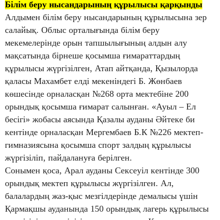
Білім беру нысандарының құрылысы қарқынды
Алдымен білім беру нысандарының құрылысына зер
салайық. Облыс орталығында білім беру
мекемелерінде орын тапшылығының алдын алу
мақсатында бірнеше қосымша ғимараттардың
құрылысы жүргізілген, Атап айтқанда, Қызылорда
қаласы Махамбет елді мекеніндегі Б. Жөнбаев
көшесінде орналасқан №268 орта мектебіне 200
орындық қосымша ғимарат салынған. «Ауыл – Ел
бесігі» жобасы аясында Қазалы ауданы Әйтеке би
кентінде орналасқан Мергембаев Б.К №226 мектеп-
гимназиясына қосымша спорт залдың құрылысы
жүргізіліп, пайдалануға берілген.
Сонымен қоса, Арал ауданы Сексеуіл кентінде 300
орындық мектеп құрылысы жүргізілген. Ал,
балалардың жаз-қыс мезгілдерінде демалысы үшін
Қармақшы ауданында 150 орындық лагерь құрылысы