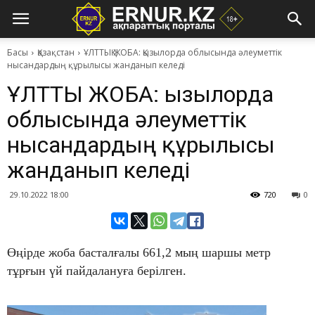
Басы
Қазақстан
ҰЛТТЫҚ ЖОБА: Қызылорда облысында әлеуметтік
нысандардың құрылысы жанданып келеді
ҰЛТТЫҚ ЖОБА: Қызылорда
облысында әлеуметтік
нысандардың құрылысы
жанданып келеді
29.10.2022 18:00
720
0
Өңірде жоба басталғалы 661,2 мың шаршы метр
тұрғын үй пайдалануға берілген.