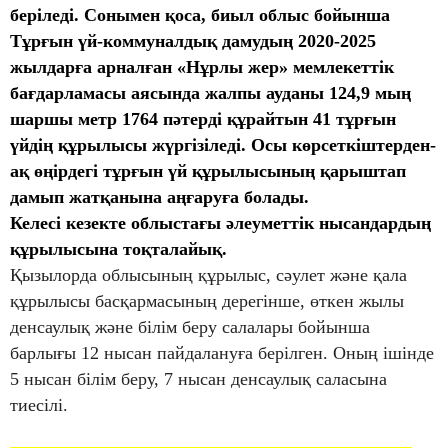
беріледі. Сонымен қоса, биыл облыс бойынша
Тұрғын үй-коммуналдық дамудың 2020-2025
жылдарға арналған «Нұрлы жер» мемлекеттік
бағдарламасы аясында жалпы ауданы 124,9 мың
шаршы метр 1764 пәтерді құрайтын 41 тұрғын
үйдің құрылысы жүргізіледі. Осы көрсеткіштерден-
ақ өңірдегі тұрғын үй құрылысының қарыштап
дамып жатқанына аңғаруға болады.
Келесі кезекте облыстағы әлеуметтік нысандардың
құрылысына тоқталайық.
Қызылорда облысының құрылыс, сәулет және қала
құрылысы басқармасының дерегінше, өткен жылы
денсаулық және білім беру салалары бойынша
барлығы 12 нысан пайдалануға берілген. Оның ішінде
5 нысан білім беру, 7 нысан денсаулық саласына
тиесілі.