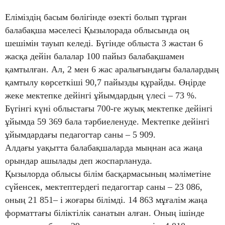
Еліміздің басым бөлігінде өзекті болып тұрған
балабақша мәселесі Қызылорада облысында оң
шешімін тауып келеді. Бүгінде облыста 3 жастан 6
жасқа дейін балалар 100 пайыз балабақшамен
қамтылған. Ал, 2 мен 6 жас аралығындағы балалардың
қамтылу көрсеткіші 90,7 пайызды құрайды. Өңірде
жеке мектепке дейінгі ұйымдардың үлесі – 73 %.
Бүгінгі күні облыстағы 700-ге жуық мектепке дейінгі
ұйымда 59 369 бала тәрбиеленуде. Мектепке дейінгі
ұйымдардағы педагогтар саны – 5 909.
Алдағы уақытта балабақшаларда мыңнан аса жаңа
орындар ашылады деп жоспарлануда.
Қызылорда облысы білім басқармасының мәліметіне
сүйенсек, мектептердегі педагогтар саны – 23 086,
оның 21 851– і жоғары білімді. 14 863 мұғалім жаңа
форматтағы біліктілік санатын алған. Оның ішінде