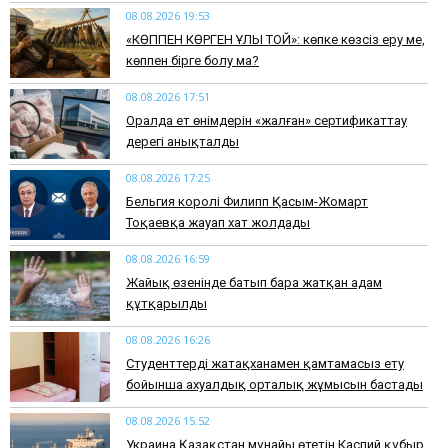
08.08.2026 19:53
​«КӨППЕН КӨРГЕН ҰЛЫ ТОЙ»: көпке көзсіз еру ме,
көппен бірге болу ма?
08.08.2026 17:51
Оралда ет өнімдерін «жалған» сертификаттау
дерегі анықталды
08.08.2026 17:25
Бельгия королі Филипп Қасым-Жомарт
Тоқаевқа жауап хат жолдады
08.08.2026 16:59
Жайық өзенінде батып бара жатқан адам
құтқарылды
08.08.2026 16:26
Студенттерді жатақханамен қамтамасыз ету
бойынша ахуалдық орталық жұмысын бастады
08.08.2026 15:52
Украина Қазақстан мұнайы өтетін Каспий құбыр