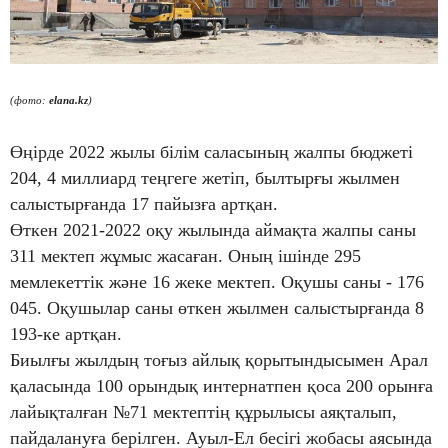
(фото:
elana.kz
)
Өңірде 2022 жылы білім саласының жалпы бюджеті
204, 4 миллиард теңгеге жетіп, былтырғы жылмен
салыстырғанда 17 пайызға артқан.
Өткен 2021-2022 оқу жылында аймақта жалпы саны
311 мектеп жұмыс жасаған. Оның ішінде 295
мемлекеттік және 16 жеке мектеп. Оқушы саны - 176
045. Оқушылар саны өткен жылмен салыстырғанда 8
193-ке артқан.
Биылғы жылдың тоғыз айлық қорытындысымен Арал
қаласында 100 орындық интернатпен қоса 200 орынға
лайықталған №71 мектептің құрылысы аяқталып,
пайдалануға берілген. Ауыл-Ел бесігі жобасы аясында