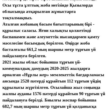
Осы тұста ұлттық жоба негізінде Қызылорда
облысында атқарылған жұмыстарға
тоқталмақпыз.
Аталған жобаның басым бағыттарының бірі -
құрылыс саласы. Яғни халықты қолжетімді
баспанамен және әлеуметтік нысандармен қамту
мәселесіне басымдық берілген. Өңірде жоба
басталғалы 661,2 мың шаршы метр тұрғын үй
пайдалануға берілген.
2021 жылы облыс бойынша тұрғын үй-
коммуналдық дамудың 2020-2025 жылдарға
арналған «Нұрлы жер» мемлекеттік бағдарламасы
аясында 2528 пәтерді құрайтын 112 тұрғын үйдің
құрылысы жүргізілген. Осылайша жыл соңында
жалпы ауданы 1576 пәтерді құрайтын 90 тұрғын үй
пайдалануға берілді. Биылғы жоспар бойынша
682,7 мың шаршы метр тұрғын үй қолданысқа