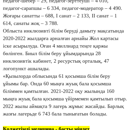
педагог-шебер – 29, педагог-зерттеуші – 4 010,
педагог-сарапшы – 6 334, педагог-модератор – 4 490.
Жоғары санатты – 688, І санат – 2 133, ІІ санат – 1
614, санаты жоқ – 3 788.
Облыста инклюзивті білім беруді дамыту мақсатында
2020-2022 жылдарға арналған арнайы Жол картасы
іске асырылуда. Оған 4 миллиард теңге қаржы
бөлінген. Биыл білім беру ұйымдарында 28
инклюзивтік кабинет, 2 ресурстық орталық, 47
логопункт ашылады.
«Қызылорда облысында 61 қосымша білім беру
ұйымы бар. Онда 60 мыңға жуық бала қосымша
біліммен қамтылған. 2021-2022 оқу жылында 160
мыңға жуық бала қосымша үйірмемен қамтылып отыр.
2022 жылы аймақта 9 лагерь жұмыс жасайды. Барлық
жазғы лагерьде 6 743 бала тынығатын болады.
Қолжетімді медицина - басты міндет