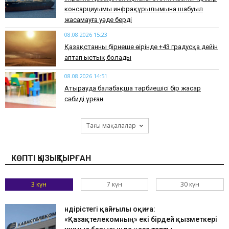
консарциуымы инфрақұрылымына шабуыл
жасамауға уәде берді
08.08.2026 15:23
Қазақстанның бірнеше өңірінде +43 градусқа дейін
аптап ыстық болады
08.08.2026 14:51
Атырауда балабақша тәрбиешісі бір жасар
сәбиді ұрған
Тағы мақалалар
КӨПТІ ҚЫЗЫҚТЫРҒАН
3 күн
7 күн
30 күн
Өндірістегі қайғылы оқиға:
«Қазақтелекомның» екі бірдей қызметкері