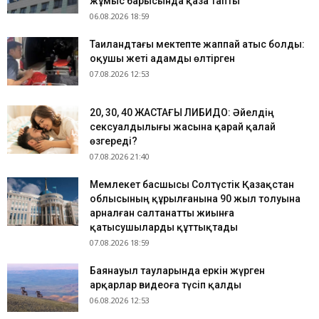
жұмыс барысында қаза тапты
06.08.2026 18:59
Таиландтағы мектепте жаппай атыс болды:
оқушы жеті адамды өлтірген
07.08.2026 12:53
​20, 30, 40 ЖАСТАҒЫ ЛИБИДО: Әйелдің
сексуалдылығы жасына қарай қалай
өзгереді?
07.08.2026 21:40
Мемлекет басшысы Солтүстік Қазақстан
облысының құрылғанына 90 жыл толуына
арналған салтанатты жиынға
қатысушыларды құттықтады
07.08.2026 18:59
Баянауыл тауларында еркін жүрген
арқарлар видеоға түсіп қалды
06.08.2026 12:53