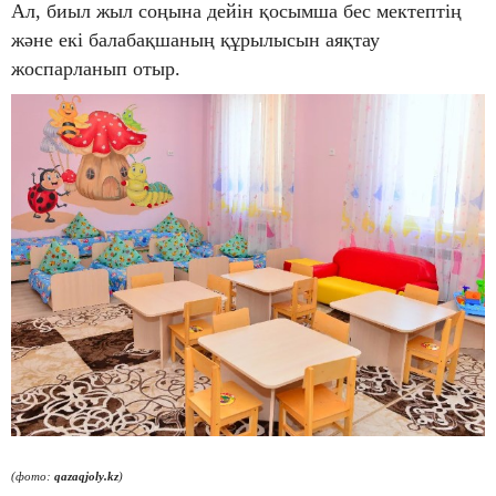
Ал, биыл жыл соңына дейін қосымша бес мектептің
және екі балабақшаның құрылысын аяқтау
жоспарланып отыр.
(фото:
qazaqjoly.kz
)