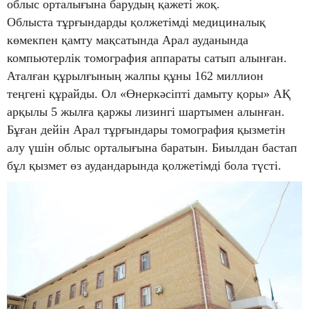
облыс орталығына барудың қажеті жоқ.
Облыста тұрғындарды қолжетімді медициналық
көмекпен қамту мақсатында Арал ауданында
компьютерлік томография аппараты сатып алынған.
Аталған құрылғының жалпы құны 162 миллион
теңгені құрайды. Ол «Өнеркәсіпті дамыту қоры» АҚ
арқылы 5 жылға қаржы лизингі шартымен алынған.
Бұған дейін Арал тұрғындары томография қызметін
алу үшін облыс орталығына баратын. Биылдан бастап
бұл қызмет өз аудандарында қолжетімді бола түсті.