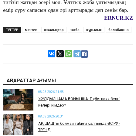
тигізіп жатқан әсері мол. Ұлттық жоба ұлтымыздың
өмір сүру сапасын одан әрі арттырады деп сенім бар.
ERNUR.KZ
ТЕГТЕР
мектеп
жаңалықтар
жоба
құрылыс
балабақша
АҚПАРАТТАР АҒЫМЫ
08.08.2026 21:58
ЖҰЛДЫЗНАМА БОЙЫНША: Ең «бетпақ» белгі
иелері кімдер?
08.08.2026 20:31
АҚ ШАШты боямай табиғи қалпында ӨСІРУ -
ТРЕНД