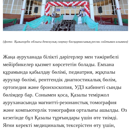
(фото: Қызылорда облысы денсаулық сақтау басқармасы
ның ресми сайтынан алынған)
Жаңа ауруханада білікті дәрігерлер мен тәжірибелі
мейірбикелер қызмет көрсететін болады. Емхана
құрамында қабылдау бөлімі, педиатрия, жұқпалы
аурулар бөлімі, рентгендік диагностикалық бөлім,
ортопедия және бронхоскопия, УДЗ кабинеті сынды
бөлімдер бар. Сонымен қоса, Қазалы теміржол
ауруханасында магнитті-резонанстық томография
және компьютерлік томография орталығы ашылды. Өз
кезегінде бұл Қазалы тұрғындары үшін өте тиімді.
Яғни керекті медициналық тексерістен өту үшін,