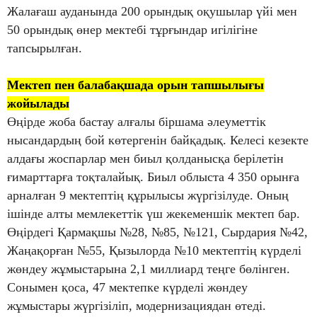
Жалағаш ауданында 200 орындық оқушылар үйі мен
50 орындық өнер мектебі тұрғындар игілігіне
тапсырылған.
Мектеп пен балабақшада орын тапшылығы
жойылады
Өңірде жоба бастау алғалы біршама әлеуметтік
нысандардың бой көтергенін байқадық. Келесі кезекте
алдағы жоспарлар мен биыл қолданысқа берілетін
ғимарттарға тоқталайық. Биыл облыста 4 350 орынға
арналған 9 мектептің құрылысы жүргізілуде. Оның
ішінде алты мемлекеттік үш жекеменшік мектеп бар.
Өңірдегі Қармақшы №28, №85, №121, Сырдария №42,
Жаңақорған №55, Қызылорда №10 мектептің күрделі
жөндеу жұмыстарына 2,1 миллиард теңге бөлінген.
Сонымен қоса, 47 мектепке күрделі жөндеу
жұмыстары жүргізіліп, модернизациядан өтеді.