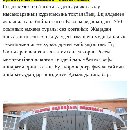
Ендігі кезекте облыстағы денсаулық сақтау
нысандарының құрылысына тоқталайық. Ең алдымен
жақында ғана бой көтерген Қазалы ауданындағы 250
орындық емхана туралы сөз қозғайық. Жаңадан
ашылған нысан соңғы үлгідегі заманауи медициналық
техникамен және құралдармен жабдықталған. Ең
басты ерекшелігі аталған емханаға көрші Ресей
мемлекетінен алынған теңдесі жоқ «Ангиограф»
аппараты орнатылған. Бұл коронарография жасайтын
аппарат аудандар ішінде тек Қазалыда ғана бар.