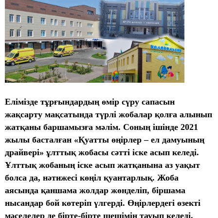
Елімізде тұрғындардың өмір сүру сапасын
жақсарту мақсатында түрлі жобалар қолға алынып
жатқаны баршамызға мәлім. Соның ішінде 2021
жылы басталған «Қуатты өңірлер – ел дамуының
драйвері» ұлттық жобасы сәтті іске асып келеді.
Ұлттық жобаның іске асып жатқанына аз уақыт
болса да, нәтижесі көңіл қуантарлық. Жоба
аясында қаншама жолдар жөнделіп, біршама
нысандар бой көтеріп үлгерді. Өңірлердегі өзекті
мәселелер де бірте-бірте шешімін тауып келеді.