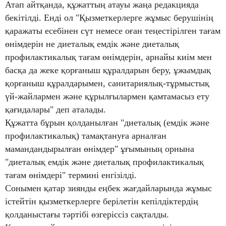
Атап айтқанда, құжаттың атауы жаңа редакцияда
бекітілді. Енді ол "Қызметкерлерге жұмыс берушінің
қаражаты есебінен сүт немесе оған теңестірілген тағам
өнімдерін не диеталық емдік және диеталық
профилактикалық тағам өнімдерін, арнайы киім мен
басқа да жеке қорғаныш құралдарын беру, ұжымдық
қорғаныш құралдарымен, санитариялық-тұрмыстық
үй-жайлармен және құрылғылармен қамтамасыз ету
қағидалары" деп аталады.
Құжатта бұрын қолданылған "диеталық (емдік және
профилактикалық) тамақтануға арналған
мамандандырылған өнімдер" ұғымының орнына
"диеталық емдік және диеталық профилактикалық
тағам өнімдері" термині енгізілді.
Сонымен қатар зиянды еңбек жағдайларында жұмыс
істейтін қызметкерлерге берілетін кепілдіктердің
қолданыстағы тәртібі өзгеріссіз сақталды.