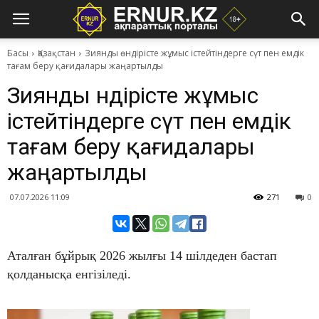
Басы
Қазақстан
Зиянды өндірісте жұмыс істейтіндерге сүт пен емдік
тағам беру қағидалары жаңартылды
Зиянды өндірісте жұмыс
істейтіндерге сүт пен емдік
тағам беру қағидалары
жаңартылды
07.07.2026 11:09
271
0
Аталған бұйрық 2026 жылғы 14 шілдеден бастап
қолданысқа енгізіледі.