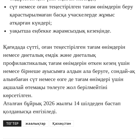
сүт немесе оған теңестірілген тағам өнімдерін беру
қарастырылмаған басқа учаскелерде жұмыс
атқарған күндері;
уақытша еңбекке жарамсыздық кезеңінде.
Қағидада сүтті, оған теңестірілген тағам өнімдерін
немесе диеталық емдік және диеталық
профилактикалық тағам өнімдерін өткен кезең үшін
немесе бірнеше ауысымға алдын ала беруге, сондай-ақ
алынбаған сүт немесе өзге де тағам өнімдері үшін
ақшалай өтемақы төлеуге жол берілмейтіні
көрсетілген.
Аталған бұйрық 2026 жылғы 14 шілдеден бастап
қолданысқа енгізіледі.
ТЕГТЕР
жаңалықтар
Қазақстан