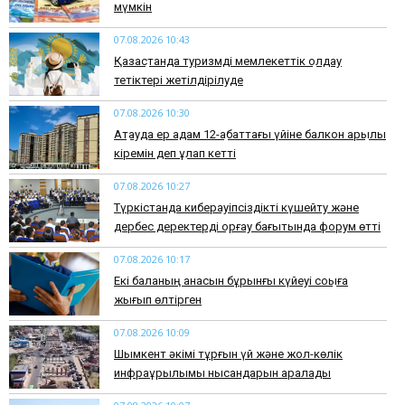
мүмкін
07.08.2026 10:43
Қазақстанда туризмді мемлекеттік қолдау
тетіктері жетілдірілуде
07.08.2026 10:30
Ақтауда ер адам 12-қабаттағы үйіне балкон арқылы
кіремін деп құлап кетті
07.08.2026 10:27
Түркістанда киберқауіпсіздікті күшейту және
дербес деректерді қорғау бағытында форум өтті
07.08.2026 10:17
Екі баланың анасын бұрынғы күйеуі соққыға
жығып өлтірген
07.08.2026 10:09
Шымкент әкімі тұрғын үй және жол-көлік
инфрақұрылымы нысандарын аралады