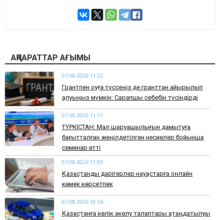
АҚПАРАТТАР АҒЫМЫ
07.08.2026 11:22
Грантпен оқуға түссеңіз де гранттан айырылып
қалуыңыз мүмкін: Сарапшы себебін түсіндірді
07.08.2026 11:11
ТҮРКІСТАН: Мал шаруашылығын дамытуға
бағытталған жеңілдетілген несиелер бойынша
семинар өтті
07.08.2026 11:09
Қазақстандық дәрігерлер науқастарға онлайн
көмек көрсетпек
07.08.2026 10:56
Қазақстанға көлік әкелу талаптары қатаңдатылуы