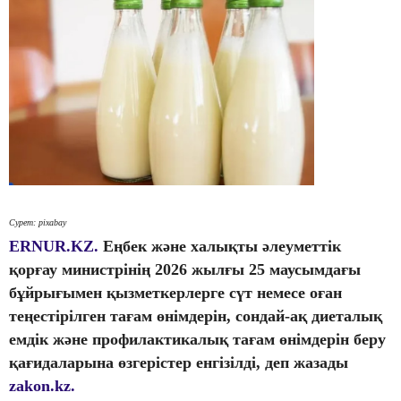
Сурет: pixabay
ERNUR.KZ.
Еңбек және халықты әлеуметтік
қорғау министрінің 2026 жылғы 25 маусымдағы
бұйрығымен қызметкерлерге сүт немесе оған
теңестірілген тағам өнімдерін, сондай-ақ диеталық
емдік және профилактикалық тағам өнімдерін беру
қағидаларына өзгерістер енгізілді, деп жазады
zakon.kz.