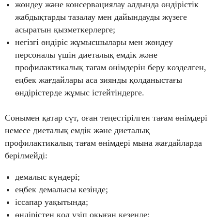
жөндеу және консервациялау алдында өндірістік
жабдықтарды тазалау мен дайындауды жүзеге
асыратын қызметкерлерге;
негізгі өндіріс жұмысшылары мен жөндеу
персоналы үшін диеталық емдік және
профилактикалық тағам өнімдерін беру көзделген,
еңбек жағдайлары аса зиянды қолданыстағы
өндірістерде жұмыс істейтіндерге.
Сонымен қатар сүт, оған теңестірілген тағам өнімдері
немесе диеталық емдік және диеталық
профилактикалық тағам өнімдері мына жағдайларда
берілмейді:
демалыс күндері;
еңбек демалысы кезінде;
іссапар уақытында;
өндірістен қол үзіп оқыған кезеңде;