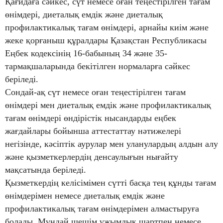
Қағидаға сәйкес, сүт немесе оған теңестірілген тағам
өнімдері, диеталық емдік және диеталық
профилактикалық тағам өнімдері, арнайы киім және
жеке қорғаныш құралдары Қазақстан Республикасы
Еңбек кодексінің 16-бабының 34 және 35-
тармақшаларында бекітілген нормаларға сәйкес
беріледі.
Сондай-ақ сүт немесе оған теңестірілген тағам
өнімдері мен диеталық емдік және профилактикалық
тағам өнімдері өндірістік нысандарды еңбек
жағдайлары бойынша аттестаттау нәтижелері
негізінде, кәсіптік аурулар мен уланулардың алдын алу
және қызметкерлердің денсаулығын нығайту
мақсатында беріледі.
Қызметкердің келісімімен сүтті басқа тең құнды тағам
өнімдерімен немесе диеталық емдік және
профилактикалық тағам өнімдерімен алмастыруға
болады. Мұндай шешім ұжымдық шартпен немесе