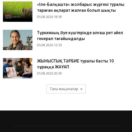
«Іле-Балқашта» жолбарыс жүргені туралы
тараған ақпарат жалған болып шықты
05.08.2026 18:59
Түркияның Әуе күштерінде алғаш рет әйел
генерал тағайындалды
05.08.2026 12:53
ЖЫНЫСТЫҚ ТӘРБИЕ туралы басты 10
сұраққа ЖАУАП
05.08.2026 20:39
Тағы мақалалар