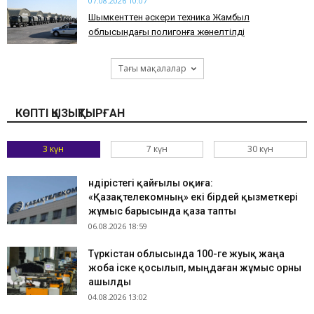
07.08.2026 10:07
​Шымкенттен әскери техника Жамбыл
облысындағы полигонға жөнелтілді
Тағы мақалалар
КӨПТІ ҚЫЗЫҚТЫРҒАН
3 күн
7 күн
30 күн
Өндірістегі қайғылы оқиға:
«Қазақтелекомның» екі бірдей қызметкері
жұмыс барысында қаза тапты
06.08.2026 18:59
Түркістан облысында 100-ге жуық жаңа
жоба іске қосылып, мыңдаған жұмыс орны
ашылды
04.08.2026 13:02