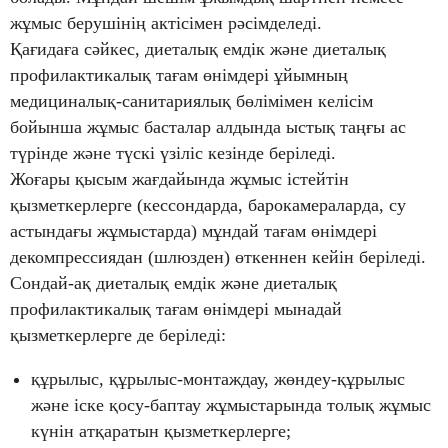
жұмыс берушінің актісімен рәсімделеді.
Қағидаға сәйкес, диеталық емдік және диеталық
профилактикалық тағам өнімдері ұйымның
медициналық-санитариялық бөлімімен келісім
бойынша жұмыс басталар алдында ыстық таңғы ас
түрінде және түскі үзіліс кезінде беріледі.
Жоғары қысым жағдайында жұмыс істейтін
қызметкерлерге (кессондарда, барокамераларда, су
астындағы жұмыстарда) мұндай тағам өнімдері
декомпрессиядан (шлюзден) өткеннен кейін беріледі.
Сондай-ақ диеталық емдік және диеталық
профилактикалық тағам өнімдері мынадай
қызметкерлерге де беріледі:
құрылыс, құрылыс-монтаждау, жөндеу-құрылыс
және іске қосу-баптау жұмыстарында толық жұмыс
күнін атқаратын қызметкерлерге;